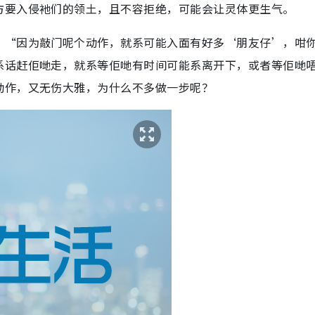
方要入侵衪们的领土，且不容拒绝，可能会让灵体更生气。
，“因为敲门呢个动作，就系可能入面有好多‘朋友仔’，咁
系话赶佢哋走，就系等佢哋有时间可能系离开下，或者等佢哋
动作，又无伤大雅，为什么不多做一步呢？