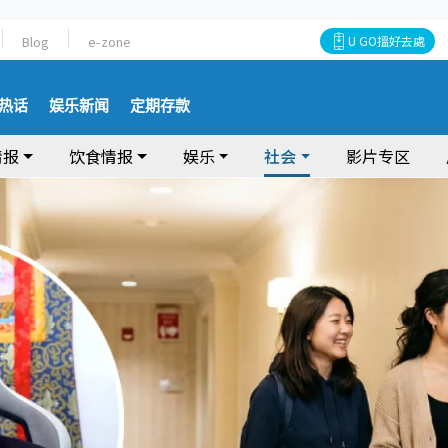
Blog
e-zone
U GO搵好去處
热话
娱乐新闻
定期存款
情报
饮食情报
娱乐
社会
影片专区