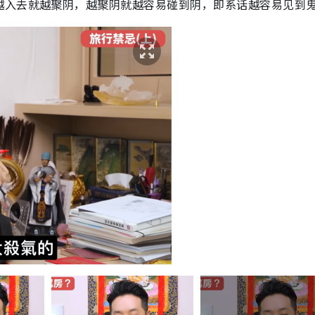
越入去就越聚阴，越聚阴就越容易碰到阴，即系话越容易见到