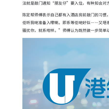
法就是敲门通知“朋友仔”要入住，有种知会对
陈定帮师傅表示自己都有入酒店房前敲门的习惯
佢听我哋准备入嚟喇。即系等佢哋好似……又唔
骚扰你，就系咁样。”师傅认为既然做一步简单