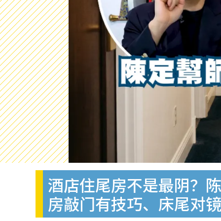
酒店住尾房不是最阴？陈
房敲门有技巧、床尾对