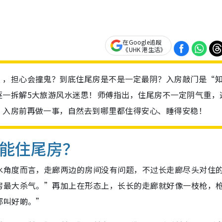
在Google追蹤
《UHK 港生活》
”，担心会撞鬼？到底住尾房是不是一定最阴？入房敲门是“
逐一拆解5大旅游风水迷思！师傅指出，住尾房不一定阴气重，
，入房前再做一事，自然去到哪里都住得安心、睡得安稳！
不能住尾房？
水角度而言，走廊两边的房间没有问题，不过长走廊尽头对住
房最大杀气。”再加上在形态上，长长的走廊就好像一枝枪，
都叫好啲。”