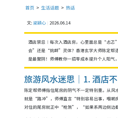
首页
生活话题
热话
文:
梁穎心
2026.06.14
酒店禁忌︱每次入酒店房，心里面总是“忐忑
会”还是“挑衅”灵体？香港玄学大师陈定帮
是最聚阴！师傅教你一招零成本提升个人阳气
旅游风水迷思｜1. 酒店
陈定帮师傅指住尾房的阴气不一定特别重。从风
就是“路冲”，师傅直言“特别容易出事，嗰啲
对住的尾房就正中“枪煞”，“如果系两边侧边