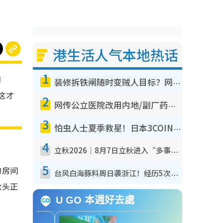
港生活人气本地热话
1
知
装修拆铁闸随时变贼人目标？网友揭2大关键用途：装新款等于白装？附新旧铁闸分别
这才
2
网传公立医院改用内地/副厂药？医生拆解正副厂分别，揭4类人换药随时出事
3
怕虫人士夏季救星！日本3COINS爆红驱虫神器$45起 1招“全程免触碰”轻松搞定小强
4
立秋2026｜8月7日立秋进入“多事之秋” 3件事不可做！专家教6招开运 清杂物／钱包纳气接好运
5
的房间
台风白海豚料周日袭浙江！经历5次“眼壁置换”极罕见 成登陆内地最长途台风
枪头正
U GO 本週好去處