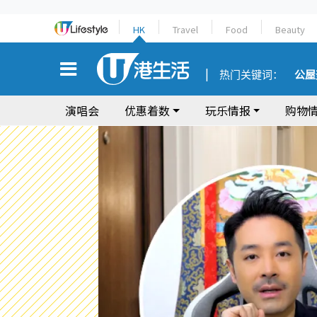
HK
Travel
Food
Beauty
热门关键词：
公屋
演唱会
优惠着数
玩乐情报
购物