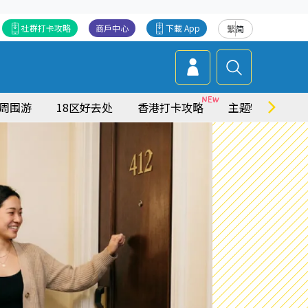
社群打卡攻略
商戶中心
下載 App
繁
简
周围游
18区好去处
香港打卡攻略
主题特集