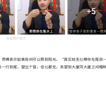
+5
点击图片放大
？师傅表示如果房间可以照到阳光，“其实就无乜嘢存在尾房
房一行到尾，望出个窗，佢乜都无，系望到大厦同大厦之间嗰