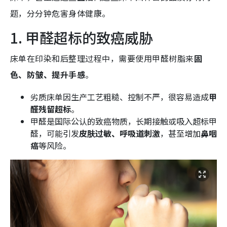
题，分分钟危害身体健康。
1. 甲醛超标的致癌威胁
床单在印染和后整理过程中，需要使用甲醛树脂来
固
色、防皱、提升手感
。
劣质床单因生产工艺粗糙、控制不严，很容易造成
甲
醛残留超标
。
甲醛是国际公认的致癌物质，长期接触或吸入超标甲
醛，可能引发
皮肤过敏、呼吸道刺激
，甚至增加
鼻咽
癌
等风险。