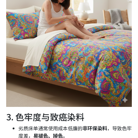
3. 色牢度与致癌染料
劣质床单通常使用成本低廉的
非环保染料
，导致色牢
度差，
易褪色、掉色
。