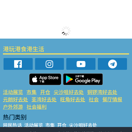
港玩港食港生活
活动展览
市集
开仓
尖沙咀好去处
铜锣湾好去处
元朗好去处
荃湾好去处
旺角好去处
社会
餐厅情报
户外郊游
社会福利
热门类别
网民热话
活动展览
市集
开仓
尖沙咀好去处
铜锣湾好去处
元朗好去处
荃湾好去处
旺角好去处
社会