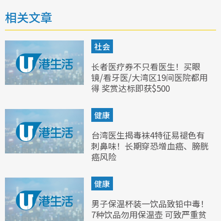
相关文章
社会
长者医疗券不只看医生！买眼
镜/看牙医/大湾区19间医院都用
得 奖赏达标即获$500
健康
台湾医生揭毒袜4特征易褪色有
刺鼻味！长期穿恐增血癌、膀胱
癌风险
健康
男子保温杯装一饮品致铅中毒！
7种饮品勿用保温壶 可致严重贫