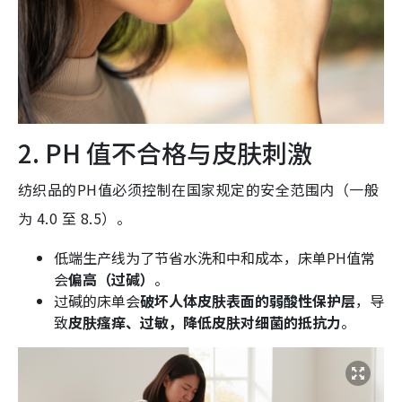
2. PH 值不合格与皮肤刺激
纺织品的PH值必须控制在国家规定的安全范围内（一般
为 4.0 至 8.5）。
低端生产线为了节省水洗和中和成本，床单PH值常
会
偏高（过碱）
。
过碱的床单会
破坏人体皮肤表面的弱酸性保护层
，导
致
皮肤瘙痒、过敏，降低皮肤对细菌的抵抗力
。