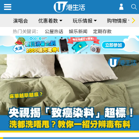
演唱会
优惠着数
玩乐情报
购物情报
热门关键词：
公屋热话
娱乐新闻
定期存款