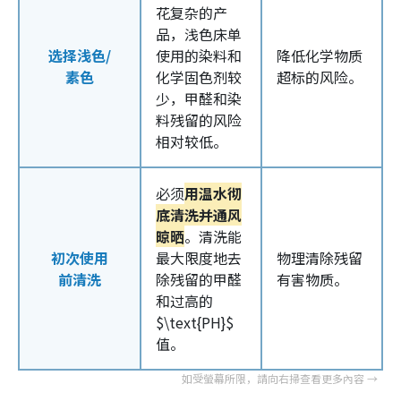
花复杂的产
品，浅色床单
选择浅色/
使用的染料和
降低化学物质
素色
化学固色剂较
超标的风险。
少，甲醛和染
料残留的风险
相对较低。
必须
用温水彻
底清洗并通风
晾晒
。清洗能
初次使用
最大限度地去
物理清除残留
前清洗
除残留的甲醛
有害物质。
和过高的
$\text{PH}$
值。