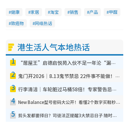
健康
家居
淘宝
销售
产品
甲醛
致癌物
网络热话
港生活人气本地热话
1
“居屋王”启德启悦苑入伙不足一年沦“漏水之王”！插座喷火花致大停电 多户业主全屋家电报废
2
鬼门开2026｜8.13鬼节禁忌 22件事不能做！烧肉、刺身要少食？半夜勿吹口哨/打给个电话
3
行李清洁｜车轮脏过马桶58倍！专家警告忌用酒精擦 教1招免脏手除菌
4
New Balance型号密码大公开！看懂2个数字买鞋秒知功能免中伏 附5大热门鞋款
5
剪头发都要择日？司徒法正提醒3大禁忌日子 随时剪走财运！这日剪发恐“剪寿命”？