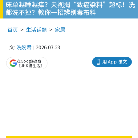
床单越睡越痒？央视揭“致癌染料”超标！洗
都洗不掉？教你一招辨别毒布料
首页
生活话题
家居
文:
冼婉君
2026.07.23
在Google追蹤
用 App 睇文
《UHK 港生活》