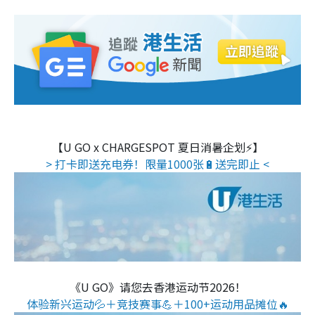
【U GO x CHARGESPOT 夏日消暑企划⚡】
> 打卡即送充电券！限量1000张🔋送完即止 <
《U GO》请您去香港运动节2026！
体验新兴运动💦＋竞技赛事💪＋100+运动用品摊位🔥