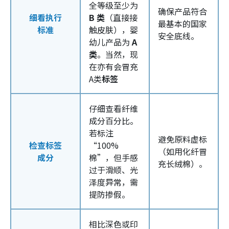
全等级至少为
确保产品符合
细看执行
B 类
（直接接
最基本的国家
标准
触皮肤），婴
安全底线。
幼儿产品为
A
类
。当然，现
在亦有会冒充
A类
标签
仔细查看纤维
成分百分比。
若标注
避免原料虚标
检查标签
“100%
（如用化纤冒
成分
棉”，但手感
充长绒棉）。
过于滑顺、光
泽度异常，需
提防掺假。
相比深色或印