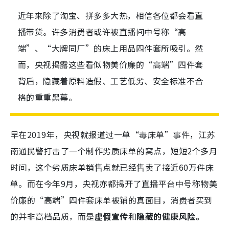
近年来除了淘宝、拼多多大热，相信各位都会看直
播带货。许多消费者或许被直播间中号称“高
端”、“大牌同厂”的床上用品四件套所吸引。然
而，央视揭露这些看似物美价廉的“高端”四件套
背后，隐藏着原料造假、工艺低劣、安全标准不合
格的重重黑幕。
早在2019年，央视就报道过一单“毒床单”事件，江苏
南通民警打击了一个制作劣质床单的窝点，短短2个多月
时间，这个劣质床单销售点就已经售卖了接近60万件床
单。而在今年9月，央视亦都揭开了直播平台中号称物美
价廉的
“高端”四件套床单被铺的真面目，消费者买到
的并非高档品质，而是
虚假宣传
和
隐藏的健康风险。