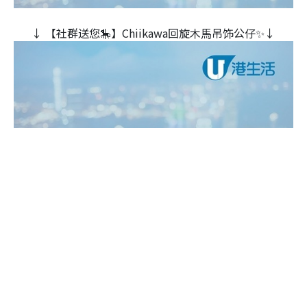
↓ 【社群送您🎠】Chiikawa回旋木⾺吊饰公仔✨↓