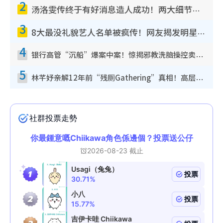
2
汤洛雯传终于有好消息造人成功！两大细节曝孕味极浓引猜测：大肚婆先会咁！
3
8大最没礼貌艺人名单被疯传！网友揭发明星真面目，一致数落这一位是无品天花板？
4
银行高管“沉船”爆案中案！惊揭邪教洗脑操控卖淫被吞600万，幕后黑手讲多错多
5
林芊妤亲解12年前“残厕Gathering”真相！高层解约一句话重创尊严，至今拒返TVB