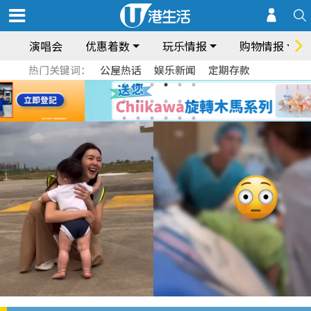
演唱会
优惠着数
玩乐情报
购物情报
热门关键词：
公屋热话
娱乐新闻
定期存款