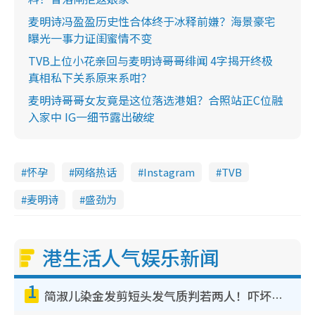
麦明诗冯盈盈历史性合体终于冰释前嫌？海景豪宅
曝光一事力证闺蜜情不变
TVB上位小花亲回与麦明诗哥哥绯闻 4字揭开终极
真相私下关系原来系咁？
麦明诗哥哥女友竟是这位落选港姐？合照站正C位融
入家中 IG一细节露出破绽
怀孕
网络热话
Instagram
TVB
麦明诗
盛劲为
港生活人气娱乐新闻
1
简淑儿染金发剪短头发气质判若两人！吓坏老公麦大力都认不出：“你做什么？”