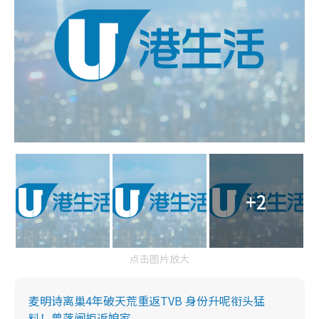
+2
点击图片放大
麦明诗离巢4年破天荒重返TVB 身份升呢衔头猛
料！曾落闸拒返娘家