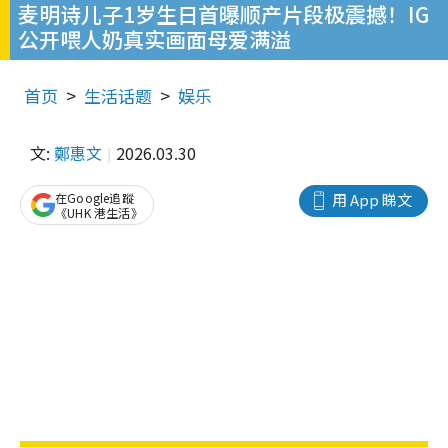
麦明诗儿子1岁生日首曝顺产片段极震撼！IG
公开喂人奶真实画面母爱满溢
首页
生活话题
娱乐
文:
鄭惠文
2026.03.30
在Google追蹤
用 App 睇文
《UHK 港生活》