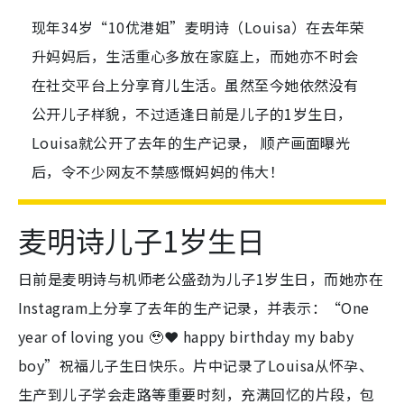
现年34岁“10优港姐”麦明诗（Louisa）在去年荣
升妈妈后，生活重心多放在家庭上，而她亦不时会
在社交平台上分享育儿生活。虽然至今她依然没有
公开儿子样貌，不过适逢日前是儿子的1岁生日，
Louisa就公开了去年的生产记录， 顺产画面曝光
后，令不少网友不禁感慨妈妈的伟大！
麦明诗儿子1岁生日
日前是麦明诗与机师老公盛劲为儿子1岁生日，而她亦在
Instagram上分享了去年的生产记录，并表示：“One
year of loving you 🥹❤️ happy birthday my baby
boy”祝福儿子生日快乐。片中记录了Louisa从怀孕、
生产到儿子学会走路等重要时刻，充满回忆的片段，包