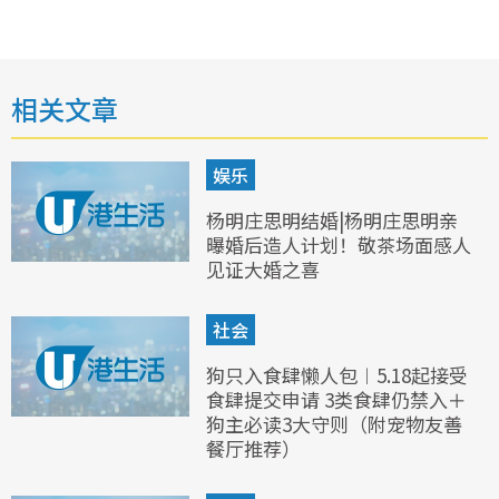
相关文章
娱乐
杨明庄思明结婚|杨明庄思明亲
曝婚后造人计划！敬茶场面感人
见证大婚之喜
社会
狗只入食肆懒人包︱5.18起接受
食肆提交申请 3类食肆仍禁入＋
狗主必读3大守则（附宠物友善
餐厅推荐）