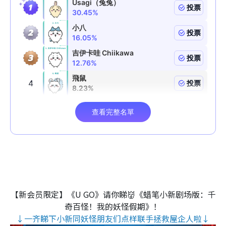
【新会员限定】《U GO》请你睇👹《蜡笔小新剧场版：千
奇百怪！我的妖怪假期》！
↓一齐睇下小新同妖怪朋友们点样联手拯救屋企人啦↓