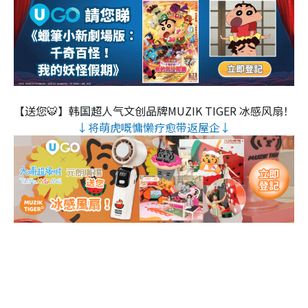
【送您🐯】韩国超人气文创品牌MUZIK TIGER 冰感风扇！
↓将萌虎嘅慵懒疗愈带返屋企↓