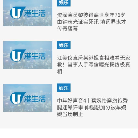
娱乐
资深演员黎彼得离世享年76岁
由钟志光证实死讯 填词界鬼才
传奇落幕
娱乐
江美仪直斥某港姐食相难看无家
教！当事人手写信曝光揭终极真
相
娱乐
中年好声音4｜蔡婉怡穿旗袍秀
腿迷晕评审 伸腿想加分被车婉
婉当场制止