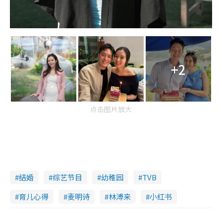
+2
点击图片放大
结婚
综艺节目
幼稚园
TVB
育儿心得
麦明诗
林溥来
小红书