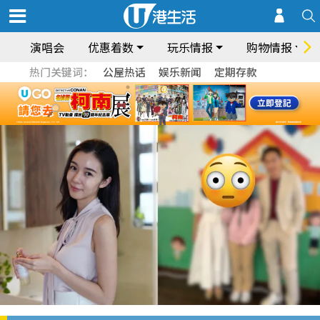
演唱会
优惠着数
玩乐情报
购物情报
热门关键词：
公屋热话
娱乐新闻
定期存款