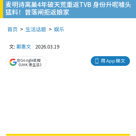
麦明诗离巢4年破天荒重返TVB 身份升呢噱头
猛料！曾落闸拒返娘家
首页
生活话题
娱乐
文:
鄭惠文
2026.03.19
在Google追蹤
用 App 睇文
《UHK 港生活》