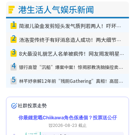
港生活人气娱乐新闻
1
简淑儿染金发剪短头发气质判若两人！吓坏老公麦大力都认不出：“你做什么？”
2
汤洛雯传终于有好消息造人成功！两大细节曝孕味极浓引猜测：大肚婆先会咁！
3
8大最没礼貌艺人名单被疯传！网友揭发明星真面目，一致数落这一位是无品天花板？
4
银行高管“沉船”爆案中案！惊揭邪教洗脑操控卖淫被吞600万，幕后黑手讲多错多
5
林芊妤亲解12年前“残厕Gathering”真相！高层解约一句话重创尊严，至今拒返TVB