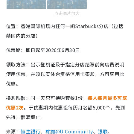
点击图片放大
位置：香港国际机场内任何一间Starbucks分店（包括
禁区内的分店）
优惠期：即日起至2026年6月30日
领取方法：出示登机证及于指定分店结账前向店员说明
使用优惠，并须以实体合资格信用卡签账，方可享用此
优惠。
换购限额：同一天只可换购套餐1份，
每人每月最多可享
优惠2次
。于优惠期内优惠设每历月名额5,000个，先到
先得，额满即止。
来源：
恒生银行
、
癫癫@U Community
、
银联
、