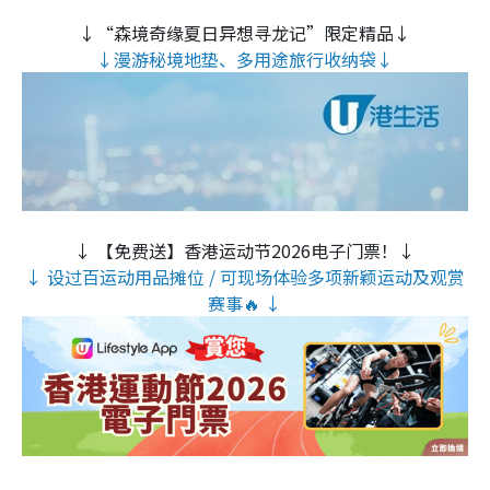
↓“森境奇缘夏日异想寻龙记”限定精品↓
↓漫游秘境地垫、多用途旅行收纳袋↓
↓ 【免费送】香港运动节2026电子门票！↓
↓ 设过百运动用品摊位 / 可现场体验多项新颖运动及观赏
赛事🔥 ↓