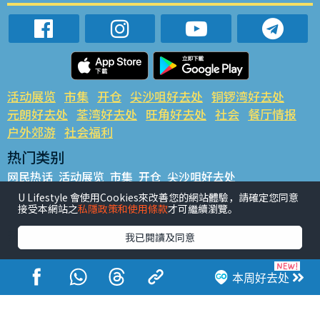
活动展览
市集
开仓
尖沙咀好去处
铜锣湾好去处
元朗好去处
荃湾好去处
旺角好去处
社会
餐厅情报
户外郊游
社会福利
热门类别
网民热话
活动展览
市集
开仓
尖沙咀好去处
铜锣湾好去处
元朗好去处
荃湾好去处
旺角好去处
社会
U Lifestyle 會使用Cookies來改善您的網站體驗，請確定您同意
接受本網站之
私隱政策和使用條款
才可繼續瀏覽。
餐厅情报
户外郊游
热门标签
我已閱讀及同意
#UGO揾好去处
#人气活动推介
#美食社群热话
#亲子玩乐好去处
#ULifestyle应用程式
#限时抢
本周好去处
#UJetso礼物放送
#ULifestyle商户中心
#著数
#网络热话