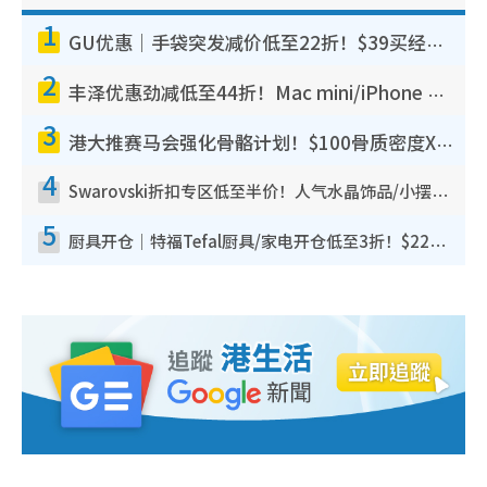
1
GU优惠｜手袋突发减价低至22折！$39买经典波士顿包/饺子包！饰物同步减价$29起！
2
丰泽优惠劲减低至44折！Mac mini/iPhone 17 Pro大减价！厨房家电$220起
3
港大推赛马会强化骨骼计划！$100骨质密度X光检查 完成免费运动训练送超市礼券！附参加资格
4
Swarovski折扣专区低至半价！人气水晶饰品/小摆设$138起！迪士尼款/水晶高跟鞋都有优惠
5
厨具开仓｜特福Tefal厨具/家电开仓低至3折！$220起买平底锅/炒锅/汤锅！电饭煲/吸尘器/挂烫机$418起