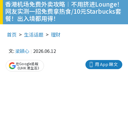
香港机场免费外卖攻略︱不用挤进Lounge！
网友实测一招免费拿热食/10元Starbucks套
餐！出入境都用得！
首页
生活话题
理财
文:
梁穎心
2026.06.12
在Google追蹤
用 App 睇文
《UHK 港生活》