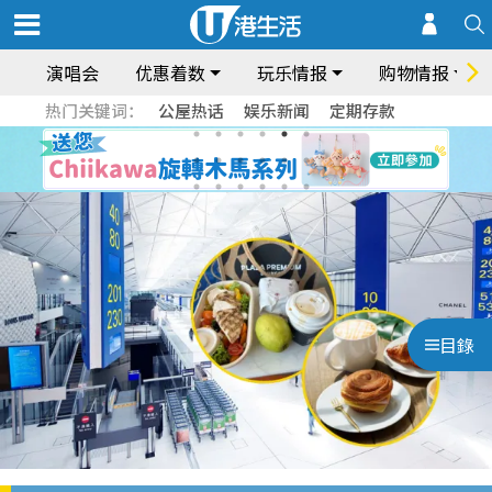
演唱会
优惠着数
玩乐情报
购物情报
热门关键词：
公屋热话
娱乐新闻
定期存款
目錄