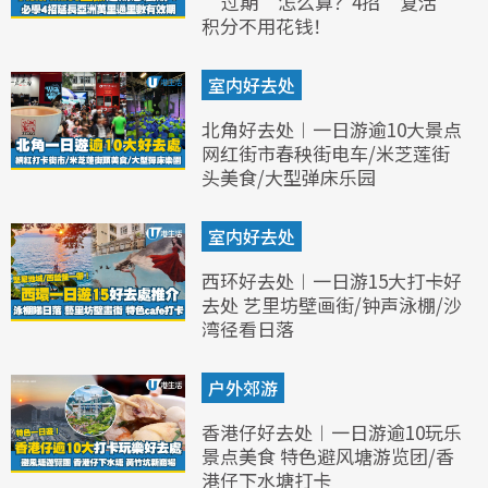
“过期”怎么算？4招“复活”
积分不用花钱！
室内好去处
北角好去处︱一日游逾10大景点
网红街市春秧街电车/米芝莲街
头美食/大型弹床乐园
室内好去处
西环好去处︱一日游15大打卡好
去处 艺里坊壁画街/钟声泳棚/沙
湾径看日落
户外郊游
香港仔好去处︱一日游逾10玩乐
景点美食 特色避风塘游览团/香
港仔下水塘打卡