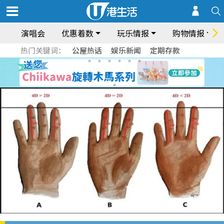
演唱会
优惠着数
玩乐情报
购物情报
热门关键词：
公屋热话
娱乐新闻
定期存款