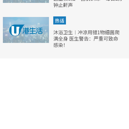
钟止鼾声
热话
沐浴卫生︱冲凉用错1物细菌爬
满全身 医生警告：严重可致命
感染！