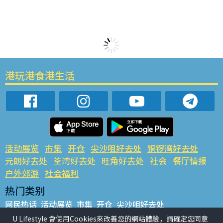
港玩港食港生活
活动展览
市集
开仓
尖沙咀好去处
铜锣湾好去处
元朗好去处
荃湾好去处
旺角好去处
社会
餐厅情报
户外郊游
社会福利
热门类别
网民热话
活动展览
市集
开仓
尖沙咀好去处
铜锣湾好去处
元朗好去处
荃湾好去处
旺角好去处
社会
U Lifestyle 會使用Cookies來改善您的網站體驗，請確定您同意