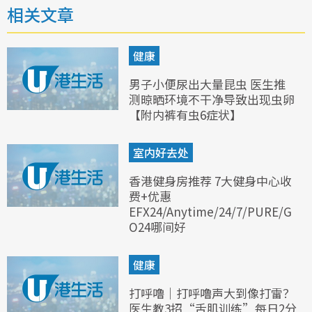
相关文章
健康
男子小便尿出大量昆虫 医生推
测晾晒环境不干净导致出现虫卵
【附内裤有虫6症状】
室内好去处
香港健身房推荐 7大健身中心收
费+优惠
EFX24/Anytime/24/7/PURE/G
O24哪间好
健康
打呼噜｜打呼噜声大到像打雷？
医生教3招“舌肌训练”每日2分