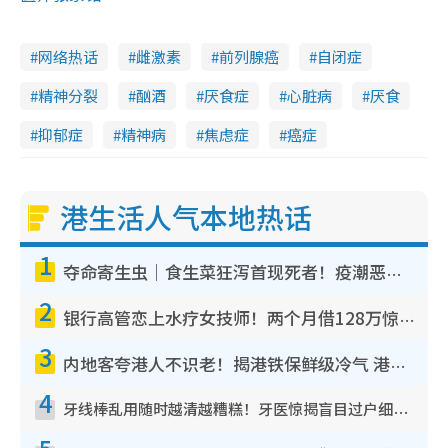
网络热话
雌激素
前列腺癌
自闭症
精神分裂
酗酒
厌食症
心脏病
厌食
抑郁症
精神病
焦虑症
癌症
港生活人气本地热话
1
夺命寄生虫｜食生菜狂泻首现死者！疫潮恶化录1.8万宗病例 揭洗菜3大谬误
2
银行高管恋上水疗女技师！两个月借128万惊觉“沉船”沉落火海 揭背后疑似邪教操控卖淫
3
内地客夸港人不识老！揭港铁保鲜级冷气 港人求放过：别投诉
4
牙线棒乱用随时越清越糟糕！牙医惊揭盲目过户细菌恐致蛀牙：这种才是日常真保养