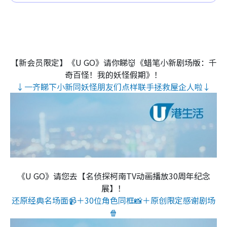
【新会员限定】《U GO》请你睇👹《蜡笔小新剧场版：千
奇百怪！我的妖怪假期》！
↓一齐睇下小新同妖怪朋友们点样联手拯救屋企人啦↓
《U GO》请您去【名侦探柯南TV动画播放30周年纪念
展】！
还原经典名场面📹＋30位角色同框📸＋原创限定感谢剧场
🍿