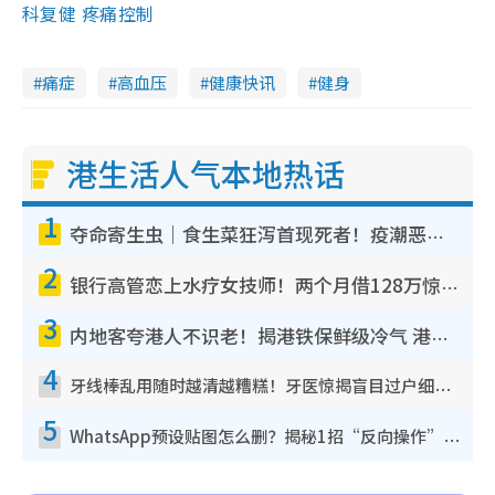
科复健 疼痛控制
痛症
高血压
健康快讯
健身
港生活人气本地热话
1
夺命寄生虫｜食生菜狂泻首现死者！疫潮恶化录1.8万宗病例 揭洗菜3大谬误
2
银行高管恋上水疗女技师！两个月借128万惊觉“沉船”沉落火海 揭背后疑似邪教操控卖淫
3
内地客夸港人不识老！揭港铁保鲜级冷气 港人求放过：别投诉
4
牙线棒乱用随时越清越糟糕！牙医惊揭盲目过户细菌恐致龋齿：这种才是日常真保养
5
WhatsApp预设贴图怎么删？揭秘1招“反向操作”还原简洁界面 附3步实测教程