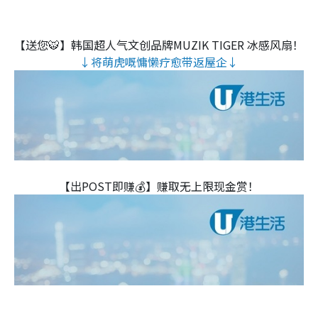
【送您🐯】韩国超人气文创品牌MUZIK TIGER 冰感风扇！
↓将萌虎嘅慵懒疗愈带返屋企↓
【出POST即赚💰】赚取无上限现金赏！