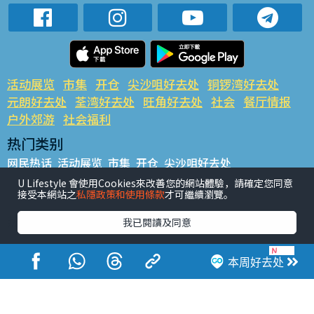
活动展览
市集
开仓
尖沙咀好去处
铜锣湾好去处
元朗好去处
荃湾好去处
旺角好去处
社会
餐厅情报
户外郊游
社会福利
热门类别
网民热话
活动展览
市集
开仓
尖沙咀好去处
铜锣湾好去处
元朗好去处
荃湾好去处
旺角好去处
社会
U Lifestyle 會使用Cookies來改善您的網站體驗，請確定您同意
接受本網站之
私隱政策和使用條款
才可繼續瀏覽。
餐厅情报
户外郊游
热门标签
我已閱讀及同意
#UGO揾好去处
#人气活动推介
#美食社群热话
#亲子玩乐好去处
#ULifestyle应用程式
#限时抢
本周好去处
#UJetso礼物放送
#ULifestyle商户中心
#著数
#网络热话
香港经济日报版权所有©2026