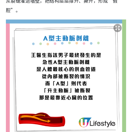
从裂缝灌进墙壁，把结构层层撑开、撕开，形成“假
腔”。