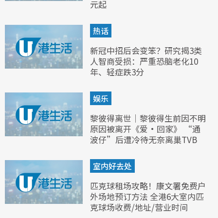
元起
热话
新冠中招后会变笨？研究揭3类
人智商受损：严重恐脑老化10
年、轻症跌3分
娱乐
黎彼得离世｜黎彼得生前因不明
原因被离开《爱·回家》 “通
波仔”后遭冷待无奈离巢TVB
室内好去处
匹克球租场攻略！康文署免费户
外场地预订方法 全港6大室内匹
克球场收费/地址/营业时间