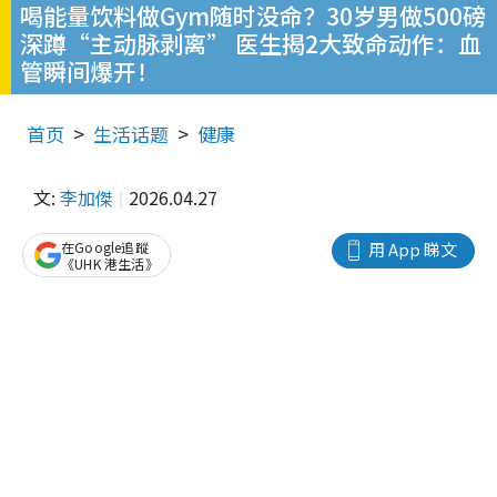
喝能量饮料做Gym随时没命？30岁男做500磅
深蹲“主动脉剥离” 医生揭2大致命动作：血
管瞬间爆开！
首页
生活话题
健康
文:
李加傑
2026.04.27
在Google追蹤
用 App 睇文
《UHK 港生活》