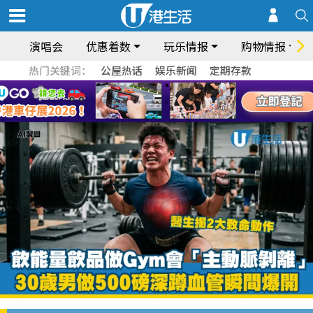
演唱会
优惠着数
玩乐情报
购物情报
热门关键词：
公屋热话
娱乐新闻
定期存款