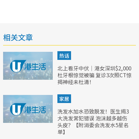
相关文章
热话
北上看牙中伏｜港女深圳$2,000
杜牙根惊觉被骗 复诊3次照CT惊
揭神经未杜清！
家居
洗发水加水恐致脱发！医生揭3
大洗发常犯错误 泡沫越多越伤
头皮？【附消委会洗发水5星名
单】