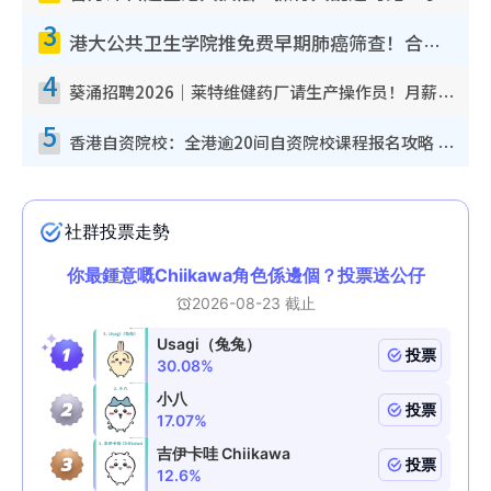
3
港大公共卫生学院推免费早期肺癌筛查！合资格人士将获全额资助定期血液化验/电脑断层扫描/风险评估
4
葵涌招聘2026｜莱特维健药厂请生产操作员！月薪高达$1.7万 冷气厂房/五天工作/保障双粮
5
香港自资院校：全港逾20间自资院校课程报名攻略 留位费可退/申请日期/报名链接