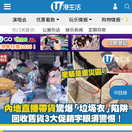
演唱会
优惠着数
玩乐情报
购物情报
热门关键词：
公屋热话
娱乐新闻
定期存款
目錄