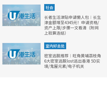
社会
长者生活津贴申请懒人包︱长生
津金额增至4345元！申请资格/
资产上限/步骤一文看清（附网
上验算连结）
室内好去处
密室逃脱推荐︱旺角黄埔荔枝角
6大密室逃脱lost逃出香港 5D实
境/鬼屋元素/电子机关