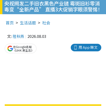
央视揭发二手旧衣黑色产业链 霉斑旧衫零消
毒变“全新产品” 直播3大促销字眼须警惕！
首页
生活话题
社会
文:
陸秋燕
2026.08.03
在Google追蹤
用 App 睇文
《UHK 港生活》