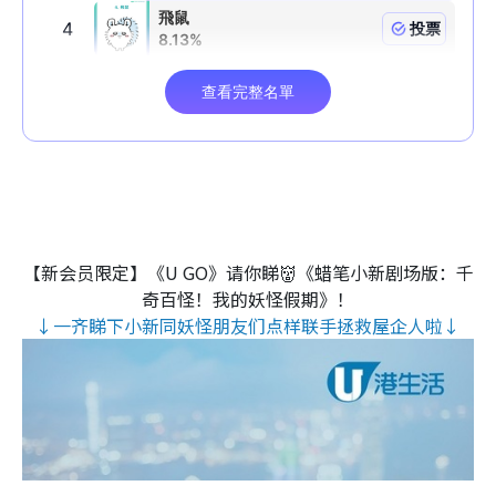
【新会员限定】《U GO》请你睇👹《蜡笔小新剧场版：千
奇百怪！我的妖怪假期》！
↓一齐睇下小新同妖怪朋友们点样联手拯救屋企人啦↓