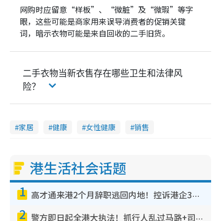
网购时应留意“样板”、“微脏”及“微瑕”等字
眼，这些可能是商家用来误导消费者的促销关键
词，暗示衣物可能是来自回收的二手旧货。
二手衣物当新衣售存在哪些卫生和法律风
险？
家居
健康
女性健康
销售
港生活社会话题
1
高才通来港2个月辞职逃回内地！控诉港企3宗罪，叹微管理极窒息
2
警方即日起全港大执法！抓行人乱过马路+司机不专注驾驶！乱过马路罚$2000