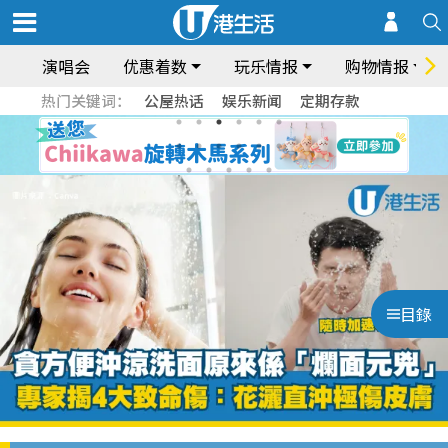
演唱会
优惠着数
玩乐情报
购物情报
热门关键词：
公屋热话
娱乐新闻
定期存款
目錄