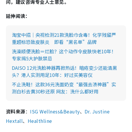
问，建议咨询专业人士意见。
延伸阅读：
淘宝中招｜央视检测21款洗脸巾含毒！化学残留严
重超标恐致皮肤炎 即看“黑名单”品牌
洗澡顺便洗脸＝烂脸？这个动作令皮肤快老10年！
专家揭5大护肤禁忌
DAISO 12元洗脸神器再掀热话！暗疮变少还能清黑
头？港人实测用足10年：好过买美容仪
不止洗鞋！这款36元洗面奶变“最强去渍神器”实
测白衫去黄30秒还原 网友：洗什么都好用
资料来源
：
ISG Wellness&Beauty
、
Dr. Justine
Hextall
、
Healthline