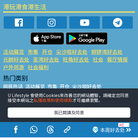
港玩港食港生活
活动展览
市集
开仓
尖沙咀好去处
铜锣湾好去处
元朗好去处
荃湾好去处
旺角好去处
社会
餐厅情报
户外郊游
社会福利
热门类别
网民热话
活动展览
市集
开仓
尖沙咀好去处
铜锣湾好去处
元朗好去处
荃湾好去处
旺角好去处
社会
U Lifestyle 會使用Cookies來改善您的網站體驗，請確定您同意
接受本網站之
私隱政策和使用條款
才可繼續瀏覽。
餐厅情报
户外郊游
热门标签
我已閱讀及同意
#UGO揾好去处
#人气活动推介
#美食社群热话
#亲子玩乐好去处
#ULifestyle应用程式
#限时抢
本周好去处
#UJetso礼物放送
#ULifestyle商户中心
#著数
#网络热话