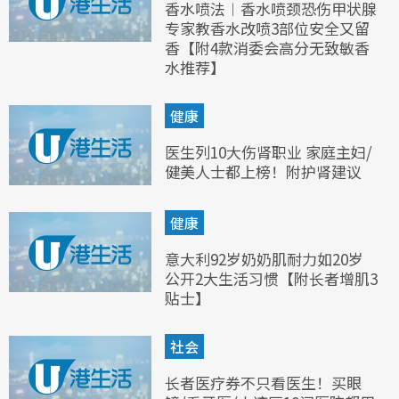
香水喷法︱香水喷颈恐伤甲状腺
专家教香水改喷3部位安全又留
香【附4款消委会高分无致敏香
水推荐】
健康
医生列10大伤肾职业 家庭主妇/
健美人士都上榜！附护肾建议
健康
意大利92岁奶奶肌耐力如20岁
公开2大生活习惯【附长者增肌3
贴士】
社会
长者医疗券不只看医生！买眼