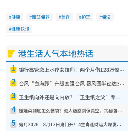
健康
面部保养
美容
护理
保湿
健康快讯
港生活人气本地热话
1
银行高管恋上水疗女技师！两个月借128万惊觉“沉船”沉落火海 揭背后疑似邪教操控卖淫
2
台风“白海豚”升级变强台风 暴风圈半径达320公里 面积足以覆盖多个城市
3
卫生纸向外还是向内放？“卫生纸之父”专利图曝光！官方揭正确摆法：放错易贴墙滋生细菌！
4
娃娃菜到底怎么装袋？港人疑惑到像真空，揭秘包装过程全靠1招：血汗钱不好赚
5
鬼月2026｜8月13日鬼门开！4生肖迎财运大爆发！专家：属Ｏ好手气 宜买六合彩