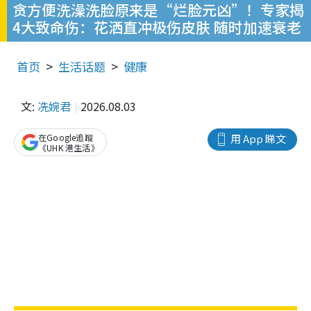
贪方便洗澡洗脸原来是“烂脸元凶”！专家揭
4大致命伤：花洒直冲极伤皮肤 随时加速衰老
首页
生活话题
健康
文:
冼婉君
2026.08.03
在Google追蹤
用 App 睇文
《UHK 港生活》