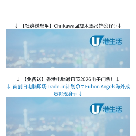
↓ 【社群送您🎠】Chiikawa回旋木⾺吊饰公仔✨↓
↓ 【免费送】香港电脑通讯节2026电子门票！↓
↓ 首创旧电脑即场Trade-in计划🧑‍💻Fubon Angels海外成
员将现身✨ ↓