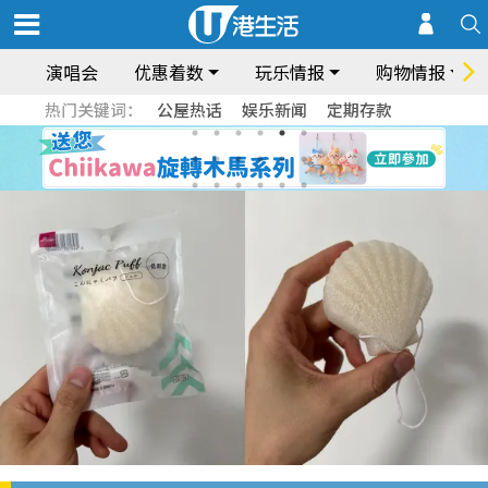
演唱会
优惠着数
玩乐情报
购物情报
热门关键词：
公屋热话
娱乐新闻
定期存款