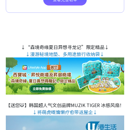
↓“森境奇缘夏日异想寻龙记”限定精品↓
↓漫游秘境地垫、多用途旅行收纳袋↓
【送您🐯】韩国超人气文创品牌MUZIK TIGER 冰感风扇！
↓将萌虎嘅慵懒疗愈带返屋企↓