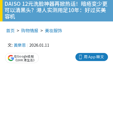
DAISO 12元洗脸神器再掀热话！暗疮变少更
可以清黑头？港人实测用足10年：好过买美
容机
首页
购物情报
美妆服饰
文:
黃樂恩
2026.01.11
在Google追蹤
用 App 睇文
《UHK 港生活》