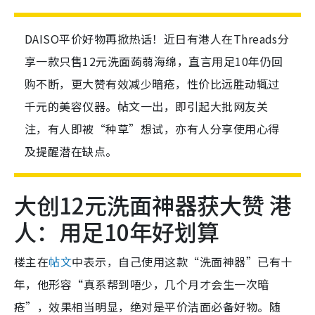
DAISO平价好物再掀热话！近日有港人在Threads分
享一款只售12元洗面蒟蒻海绵，直言用足10年仍回
购不断，更大赞有效减少暗疮，性价比远胜动辄过
千元的美容仪器。帖文一出，即引起大批网友关
注，有人即被“种草”想试，亦有人分享使用心得
及提醒潜在缺点。
大创12元洗面神器获大赞 港
人：用足10年好划算
楼主在
帖文
中表示，自己使用这款“洗面神器”已有十
年，他形容“真系帮到唔少，几个月才会生一次暗
疮”，效果相当明显，绝对是平价洁面必备好物。随