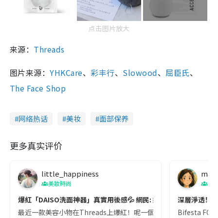
点击图片放大
来源：
Threads
图片来源：
YHKCare
、
彩丰行
、
Slowood
、
屈臣氏
、
The Face Shop
网络热话
美妆
面部保养
更多真实评价
little_happiness
mand
美妝時尚
美
爆紅「DAISO洗面神器」真實用後感💦 網民: 好耐冇生暗瘡！
深層淨透！洗
最近一款美容小物在Threads上爆紅！呢一個洗面神器做到去角質效
Bifesta