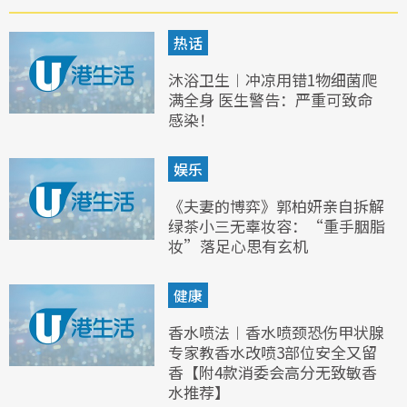
热话
沐浴卫生︱冲凉用错1物细菌爬
满全身 医生警告：严重可致命
感染！
娱乐
《夫妻的博弈》郭柏妍亲自拆解
绿茶小三无辜妆容：“重手胭脂
妆”落足心思有玄机
健康
香水喷法︱香水喷颈恐伤甲状腺
专家教香水改喷3部位安全又留
香【附4款消委会高分无致敏香
水推荐】