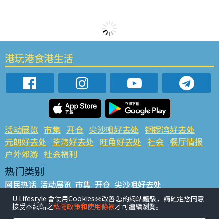
港玩港食港生活
活动展览
市集
开仓
尖沙咀好去处
铜锣湾好去处
元朗好去处
荃湾好去处
旺角好去处
社会
餐厅情报
户外郊游
社会福利
热门类别
网民热话
活动展览
市集
开仓
尖沙咀好去处
铜锣湾好去处
元朗好去处
荃湾好去处
旺角好去处
社会
U Lifestyle 會使用Cookies來改善您的網站體驗，請確定您同意
接受本網站之
私隱政策和使用條款
才可繼續瀏覽。
餐厅情报
户外郊游