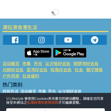
港玩港食港生活
活动展览
市集
开仓
尖沙咀好去处
铜锣湾好去处
元朗好去处
荃湾好去处
旺角好去处
社会
餐厅情报
户外郊游
社会福利
热门类别
网民热话
活动展览
市集
开仓
尖沙咀好去处
铜锣湾好去处
元朗好去处
荃湾好去处
旺角好去处
社会
U Lifestyle 會使用Cookies來改善您的網站體驗，請確定您同意
接受本網站之
私隱政策和使用條款
才可繼續瀏覽。
餐厅情报
户外郊游