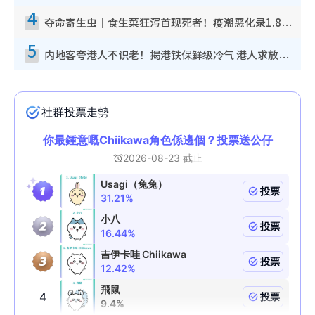
4
夺命寄生虫｜食生菜狂泻首现死者！疫潮恶化录1.8万宗病例 揭洗菜3大谬误
5
内地客夸港人不识老！揭港铁保鲜级冷气 港人求放过：别投诉