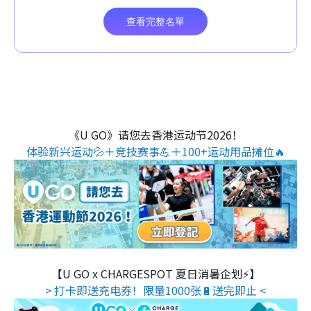
《U GO》请您去香港运动节2026！
体验新兴运动💦＋竞技赛事💪＋100+运动用品摊位🔥
【U GO x CHARGESPOT 夏日消暑企划⚡】
> 打卡即送充电券！限量1000张🔋送完即止 <