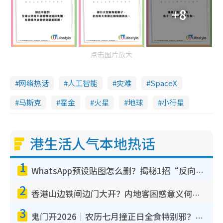
+8
点击图片放大
网络热话
人工智能
灾难
SpaceX
马斯克
霍金
火星
地球
小行星
港生活人气本地热话
1
WhatsApp预设贴图怎么删？揭秘1招“反向操作”还原简洁界面 附3步实测教程
2
香港山边铁闸边门大开？内地客困惑意义何在！网友神回复：这种叫法理性防御
3
鬼门开2026｜农历七月撞正日全食特别邪？专家警告切忌做一事！揭4大禁忌+2招保平安