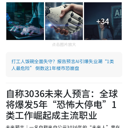
+34
点击图片放大
打工人饭碗全面失守？报告预言AI引爆失业潮“1类
人最危险” 倒数这1年楼市恐崩盘
自称3036未来人预言：全球
将爆发5年“恐怖大停电”1
类工作崛起成主流职业
未来预言｜一名自称来自公元3036年的“未来人”曾在