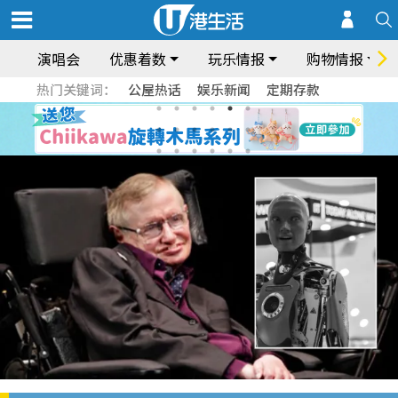
演唱会
优惠着数
玩乐情报
购物情报
热门关键词：
公屋热话
娱乐新闻
定期存款