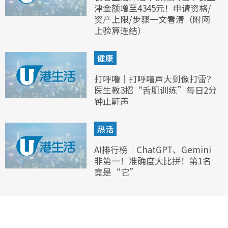
津金额增至4345元！申请资格/
资产上限/步骤一文看清（附网
上验算连结）
健康
打呼噜｜打呼噜声大到像打雷？
医生教3招“舌肌训练”每日2分
钟止鼾声
热话
AI排行榜︱ChatGPT、Gemini
非第一！准确度大比拼！第1名
竟是“它”