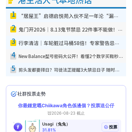
1
“居屋王”启德启悦苑入伙不足一年沦“漏水之王”！插座喷火花致大停电 多户业主全屋家电报废
2
鬼门开2026｜8.13鬼节禁忌 22件事不能做！烧肉、刺身要少食？半夜勿吹口哨/打给个电话
3
行李清洁｜车轮脏过马桶58倍！专家警告忌用酒精擦 教1招免脏手除菌
4
New Balance型号密码大公开！看懂2个数字买鞋秒知功能免中伏 附5大热门鞋款
5
剪头发都要择日？司徒法正提醒3大禁忌日子 随时剪走财运！这日剪发恐“剪寿命”？