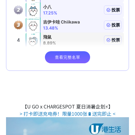
【U GO x CHARGESPOT 夏日消暑企划⚡】
> 打卡即送充电券！限量1000张🔋送完即止 <