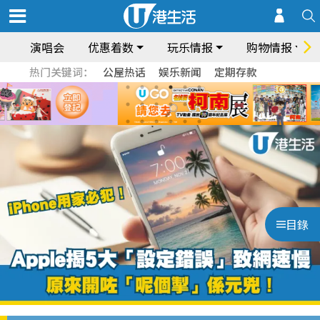
演唱会
优惠着数
玩乐情报
购物情报
热门关键词：
公屋热话
娱乐新闻
定期存款
目錄