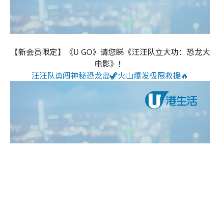
【新会员限定】《U GO》请您睇《汪汪队立大功：恐龙大
电影》！
汪汪队勇闯神秘恐龙岛🦖火山爆发极限救援🔥