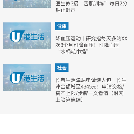
医生教3招“舌肌训练”每日2分
钟止鼾声
健康
降血压运动︱研究指每天多站XX
次3个月可降血压！附降血压
“水桶毛巾操”
社会
长者生活津贴申请懒人包︱长生
津金额增至4345元！申请资格/
资产上限/步骤一文看清（附网
上验算连结）