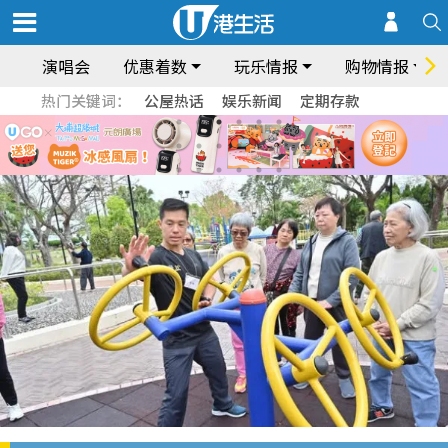
演唱会
优惠着数
玩乐情报
购物情报
热门关键词：
公屋热话
娱乐新闻
定期存款