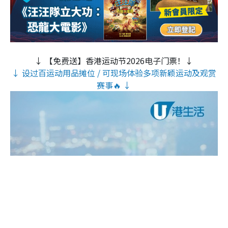
↓ 【免费送】香港运动节2026电子门票！↓
↓ 设过百运动用品摊位 / 可现场体验多项新颖运动及观赏
赛事🔥 ↓