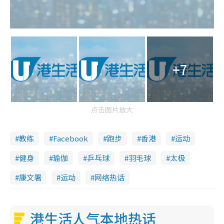
+7
点击图片放大
教练
Facebook
跑步
香港
运动
健身
瑜伽
乒乓球
羽毛球
太极
康文署
运动
网络热话
港生活人气本地热话