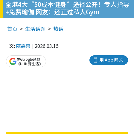
全港4大“$0成本健身”途径公开！专人指导
+免费瑜伽 网友：还正过私人Gym
首页
生活话题
热话
文:
陳嘉蕙
2026.03.15
在Google追蹤
用 App 睇文
《UHK 港生活》