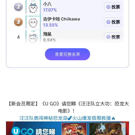
【新会员限定】《U GO》请您睇《汪汪队立大功：恐龙大
电影》！
汪汪队勇闯神秘恐龙岛🦖火山爆发极限救援🔥