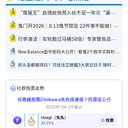
1
“居屋王”启德启悦苑入伙不足一年沦“漏水之王”！插座喷火花致大停电 多户业主全屋家电报废
2
鬼门开2026｜8.13鬼节禁忌 22件事不能做！烧肉、刺身要少食？半夜勿吹口哨/打给个电话
3
行李清洁｜车轮脏过马桶58倍！专家警告忌用酒精擦 教1招免脏手除菌
4
New Balance型号密码大公开！看懂2个数字买鞋秒知功能免中伏 附5大热门鞋款
5
剪头发都要择日？司徒法正提醒3大禁忌日子 随时剪走财运！这日剪发恐“剪寿命”？