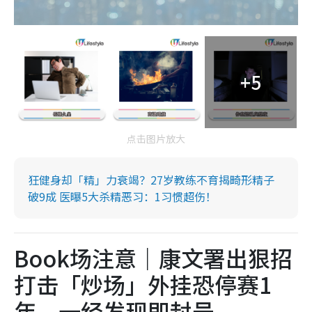
+5
点击图片放大
狂健身却「精」力衰竭？27岁教练不育揭畸形精子
破9成 医曝5大杀精恶习：1习惯超伤！
Book场注意｜康文署出狠招
打击「炒场」外挂恐停赛1
年、一经发现即封号