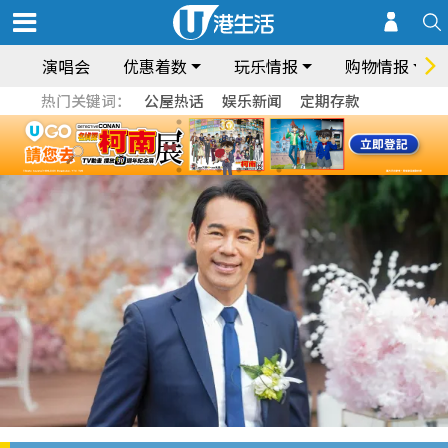
演唱会
优惠着数
玩乐情报
购物情报
热门关键词：
公屋热话
娱乐新闻
定期存款