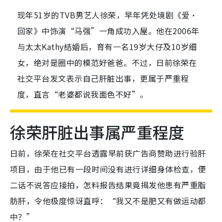
现年51岁的TVB男艺人徐荣，早年凭处境剧《爱·
回家》中饰演“马强”一角成功入屋。他在2006年
与太太Kathy结婚后，育有一名19岁大仔及10岁细
女，绝对是圈中的模范好爸爸。不过，日前徐荣在
社交平台发文表示自己肝脏出事，更属于严重程
度，直言“老婆都说我面色不好”。
徐荣肝脏出事属严重程度
日前，徐荣在社交平台透露早前获广告商赞助进行验肝
项目，由于他已有一段时间没有进行详细身体检查，便
二话不说答应接拍，怎料报告结果竟揭发他患有严重脂
肪肝，令他极度惊讶直呼：“我又不是肥又有做运动都
中？”