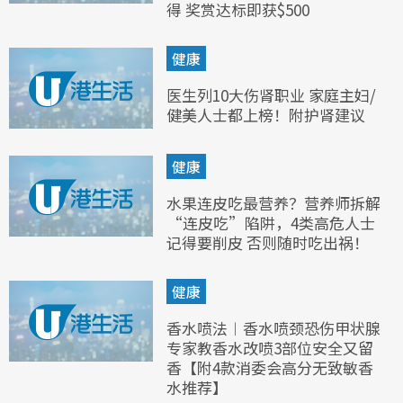
得 奖赏达标即获$500
健康
医生列10大伤肾职业 家庭主妇/
健美人士都上榜！附护肾建议
健康
水果连皮吃最营养？营养师拆解
“连皮吃”陷阱，4类高危人士
记得要削皮 否则随时吃出祸！
健康
香水喷法︱香水喷颈恐伤甲状腺
专家教香水改喷3部位安全又留
香【附4款消委会高分无致敏香
水推荐】