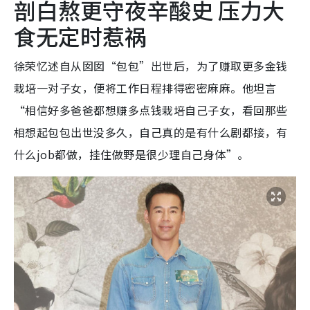
剖白熬更守夜辛酸史 压力大
食无定时惹祸
徐荣忆述自从囡囡“包包”出世后，为了赚取更多金钱
栽培一对子女，便将工作日程排得密密麻麻。他坦言
“相信好多爸爸都想赚多点钱栽培自己子女，看回那些
相想起包包出世没多久，自己真的是有什么剧都接，有
什么job都做，挂住做野是很少理自己身体”。