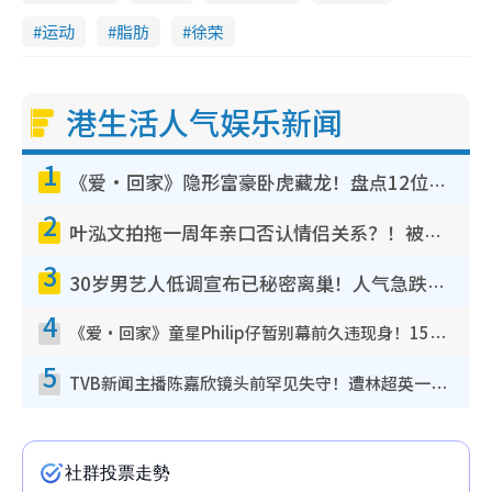
运动
脂肪
徐荣
港生活人气娱乐新闻
1
《爱·回家》隐形富豪卧虎藏龙！盘点12位财气逼人的有钱艺人：这位美女3亿身家不愁做
2
叶泓文拍拖一周年亲口否认情侣关系？！被质疑感情造假竟称GM“普通同事”
3
30岁男艺人低调宣布已秘密离巢！人气急跌变失踪人口：“这几年过得并不容易”
4
《爱·回家》童星Philip仔暂别幕前久违现身！15岁近况暴风成长长高变帅气少年
5
TVB新闻主播陈嘉欣镜头前罕见失守！遭林超英一句话突袭吓坏当场大笑