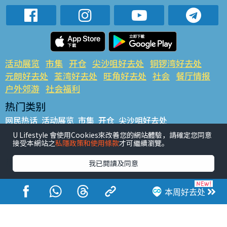
活动展览
市集
开仓
尖沙咀好去处
铜锣湾好去处
元朗好去处
荃湾好去处
旺角好去处
社会
餐厅情报
户外郊游
社会福利
热门类别
网民热话
活动展览
市集
开仓
尖沙咀好去处
铜锣湾好去处
元朗好去处
荃湾好去处
旺角好去处
社会
U Lifestyle 會使用Cookies來改善您的網站體驗，請確定您同意
接受本網站之
私隱政策和使用條款
才可繼續瀏覽。
餐厅情报
户外郊游
热门标签
我已閱讀及同意
#UGO揾好去处
#人气活动推介
#美食社群热话
#亲子玩乐好去处
#ULifestyle应用程式
#限时抢
本周好去处
#UJetso礼物放送
#ULifestyle商户中心
#著数
#网络热话
香港经济日报版权所有©2026