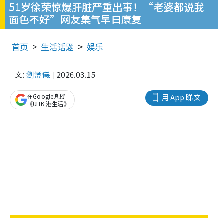
51岁徐荣惊爆肝脏严重出事！“老婆都说我
面色不好”网友集气早日康复
首页
生活话题
娱乐
文:
劉澄儀
2026.03.15
在Google追蹤
用 App 睇文
《UHK 港生活》