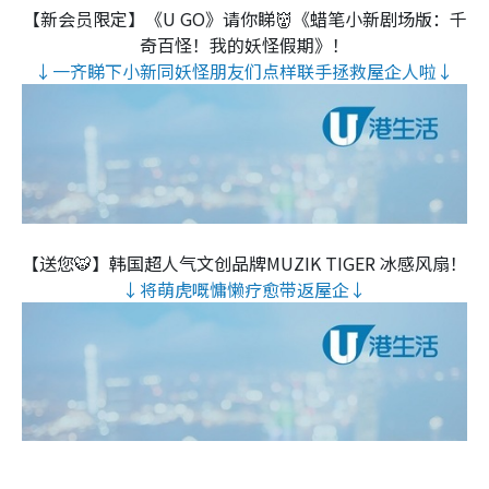
【新会员限定】《U GO》请你睇👹《蜡笔小新剧场版：千
奇百怪！我的妖怪假期》！
↓一齐睇下小新同妖怪朋友们点样联手拯救屋企人啦↓
【送您🐯】韩国超人气文创品牌MUZIK TIGER 冰感风扇！
↓将萌虎嘅慵懒疗愈带返屋企↓