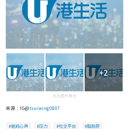
+2
点击图片放大
来源︰IG@
tsuiwing0807
爸妈心声
压力
社交平台
脂肪肝