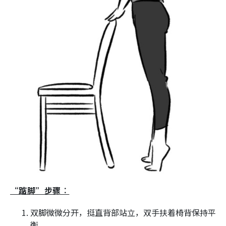
“踮脚”步骤︰
双脚微微分开，挺直背部站立，双手扶着椅背保持平
衡。