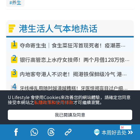
养生
港生活人气本地热话
1
夺命寄生虫｜食生菜狂泻首现死者！疫潮恶化录1.8万宗病例 揭洗菜3大谬误
2
银行高管恋上水疗女技师！两个月借128万惊觉“沉船”沉落火海 揭背后疑似邪教操控卖淫
3
内地客夸港人不识老！揭港铁保鲜级冷气 港人求放过：别投诉
4
牙线棒乱用随时越清越糟糕！牙医惊揭盲目过户细菌恐致蛀牙：这种才是日常真保养
U Lifestyle 會使用Cookies來改善您的網站體驗，請確定您同意
5
接受本網站之
私隱政策和使用條款
才可繼續瀏覽。
WhatsApp预设贴图怎么删？揭秘1招“反向操作”还原简洁界面 附3步实测教程
我已閱讀及同意
本周好去处