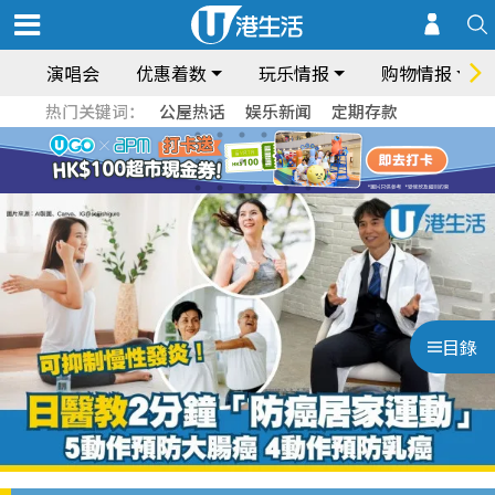
演唱会
优惠着数
玩乐情报
购物情报
热门关键词：
公屋热话
娱乐新闻
定期存款
目錄