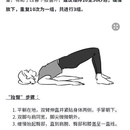
放下，重复10次为一组，共进行3组。
“抬臀”步骤︰
平躺在地，双臂伸直并紧贴身体两侧，手掌朝下。
双脚与肩同宽，脚尖微微朝外。
缓慢抬起臀部，直到肩膀、臀部和膝盖呈一直线。