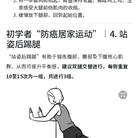
将一条腿向前抬起，膝盖保持笔直，脚趾向上勾。注
意感受大腿前侧肌肉的收缩。
缓慢放下腿部，回到起始位置。
初学者“防癌居家运动”︱4. 站
姿后踢腿
“站姿后踢腿”有助于锻炼腹部、腰部及下腹核心肌
群，从而可提升平衡感，
建议双腿交替进行，每侧重复
10至15次为一组，共进行3组。