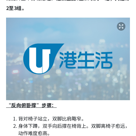
2至3组。
“反向俯卧撑”步骤：
背对椅子站立，双脚比肩略窄。
身体下蹲，双手向后撑在椅背上。双脚离椅子愈远，
动作难度愈高。