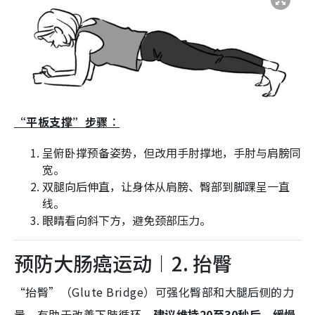
“平板支撑”步骤︰
呈俯卧撑预备姿势，但改用手肘撑地，手肘与肩膀同
宽。
双腿向后伸直，让身体从肩膀、臀部到脚踝呈一直
线。
眼睛看向斜下方，避免颈部压力。
预防大肠癌运动︱2. 抬臀
“抬臀”（Glute Bridge）可强化臀部和大腿后侧的力
量，有助于改善下肢循环，
建议维持20至30秒后，缓慢