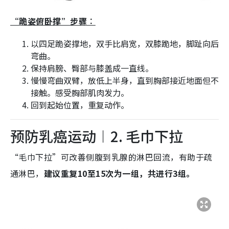
“跪姿俯卧撑”步骤︰
以四足跪姿撑地，双手比肩宽，双膝跪地，脚趾向后
弯曲。
保持肩膀、臀部与膝盖成一直线。
慢慢弯曲双臂，放低上半身，直到胸部接近地面但不
接触。感受胸部肌肉发力。
回到起始位置，重复动作。
预防乳癌运动︱2. 毛巾下拉
“毛巾下拉”可改善侧腹到乳腺的淋巴回流，有助于疏
通淋巴，
建议重复10至15次为一组，共进行3组。