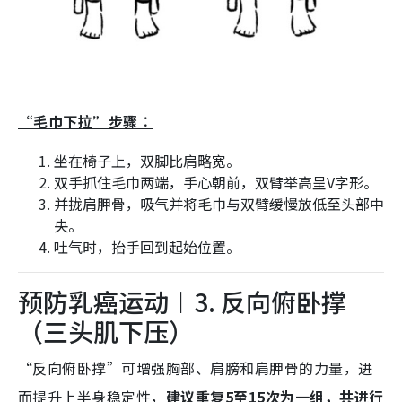
“毛巾下拉”步骤︰
坐在椅子上，双脚比肩略宽。
双手抓住毛巾两端，手心朝前，双臂举高呈V字形。
并拢肩胛骨，吸气并将毛巾与双臂缓慢放低至头部中
央。
吐气时，抬手回到起始位置。
预防乳癌运动︱3. 反向俯卧撑
（三头肌下压）
“反向俯卧撑”可增强胸部、肩膀和肩胛骨的力量，进
而提升上半身稳定性，
建议重复5至15次为一组，共进行