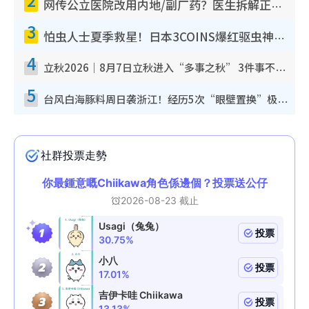
网传公立医院改用内地/副厂药？医生拆解正副厂分别，揭4类人换药随时出事
3
怕虫人士夏季救星！日本3COINS爆红驱虫神器$45起 1招“全程免触碰”轻松搞定小强
4
立秋2026｜8月7日立秋进入“多事之秋” 3件事不可做！专家教6招开运 清杂物／钱包纳气接好运
5
台风白海豚料周日袭浙江！经历5次“眼壁置换”极罕见 成登陆内地最长途台风