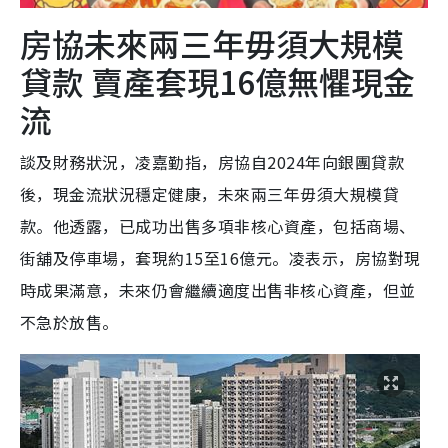
房協未來兩三年毋須大規模
貸款 賣產套現16億無懼現金
流
談及財務狀況，凌嘉勤指，房協自2024年向銀團貸款
後，現金流狀況穩定健康，未來兩三年毋須大規模貸
款。他透露，已成功出售多項非核心資產，包括商場、
街舖及停車場，套現約15至16億元。凌表示，房協對現
時成果滿意，未來仍會繼續適度出售非核心資產，但並
不急於放售。