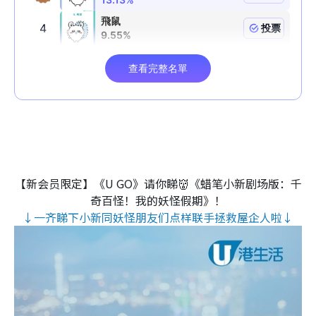
【新会员限定】《U GO》请你睇👹《蜡笔小新剧场版：千
奇百怪！我的妖怪假期》！
↓一齐睇下小新同妖怪朋友们点样联手拯救屋企人啦↓