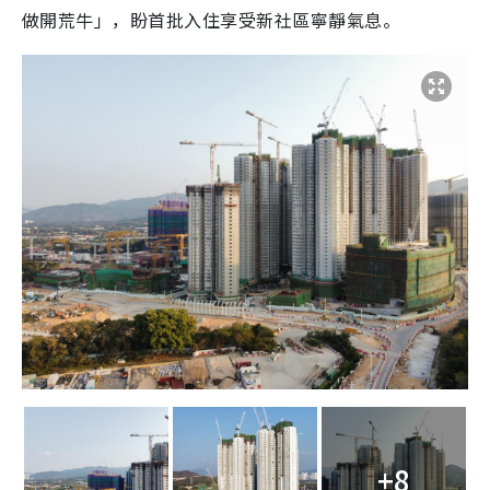
做開荒牛」，盼首批入住享受新社區寧靜氣息。
+8