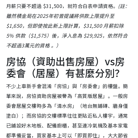
月薪只要不超過 $31,500，就符合白表申請資格。
(註：
雖然積金局在2025年初曾提議將供款上限提升至
$1,650，但即使按此新上限計算，$31,500 月薪扣除
5% 供款（$1,575）後，淨入息為 $29,925，依然符合
不超過3萬元的資格 。）
房協（資助出售房屋）vs房
委會（居屋）有甚麼分別？
不少上車新手會混淆「房協」與「房委會」的樓盤。簡
單來說，房協資助房屋被譽為「高質版居屋」。一般房
委會居屋交樓時多為「清水房」（地台無鋪磚、牆身僅
塗白）；而房協的交樓標準往往更貼近私人樓宇，通常
已鋪設好木地板、配備廚櫃，甚至連冷氣機及基本家電
都準備妥當，買家基本上可以「即買即住」，大大節省