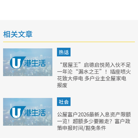
相关文章
热话
“居屋王”启德启悦苑入伙不足
一年沦“漏水之王”！插座喷火
花致大停电 多户业主全屋家电
报废
社会
公屋富户2026最新入息资产限额
一览！超额多少要搬走？富户政
策申报时间/豁免条件