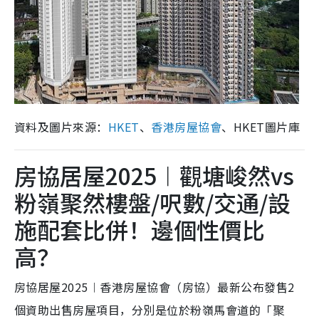
資料及圖片來源：
HKET
、
香港房屋協會
、HKET圖片庫
房協居屋2025︱觀塘峻然vs
粉嶺聚然樓盤/呎數/交通/設
施配套比併！邊個性價比
高？
房協居屋2025︱香港房屋協會（房協）最新公布發售2
個資助出售房屋項目，分別是位於粉嶺馬會道的「聚