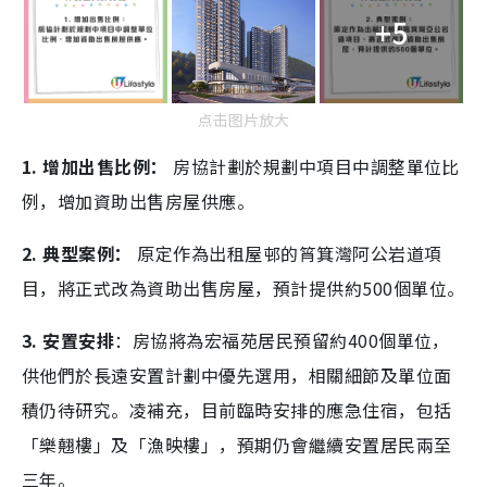
+5
点击图片放大
1. 增加出售比例：
房協計劃於規劃中項目中調整單位比
例，增加資助出售房屋供應。
2. 典型案例：
原定作為出租屋邨的筲箕灣阿公岩道項
目，將正式改為資助出售房屋，預計提供約500個單位。
3. 安置安排
：房協將為宏福苑居民預留約400個單位，
供他們於長遠安置計劃中優先選用，相關細節及單位面
積仍待研究。凌補充，目前臨時安排的應急住宿，包括
「樂翹樓」及「漁映樓」，預期仍會繼續安置居民兩至
三年。