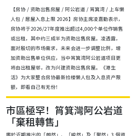
【房协 / 资助出售房屋 / 阿公岩道 / 筲箕湾 / 上车懒
人包 / 居屋入息上限 2026】房协主席凌嘉勤表示，
房协将于2026/27年度推出超过4,000个单位作销售
或出租，其中约三成半为资助出售房屋。凌透露，
面对殷切的市场需求，未来会进一步调整比例，增
加资助出售单位供应，当中筲箕湾阿公岩道项目更
将由出租屋邨，改为兴建资助出售房屋。《港生
活》为大家整合房协最新捡楼懒人包及入息资产限
额，即看自己有无份！
市區極罕！筲箕灣阿公岩道
「棄租轉售」
鑑於近期推出的「朗然」、「峻然」及「聚然」3 個資