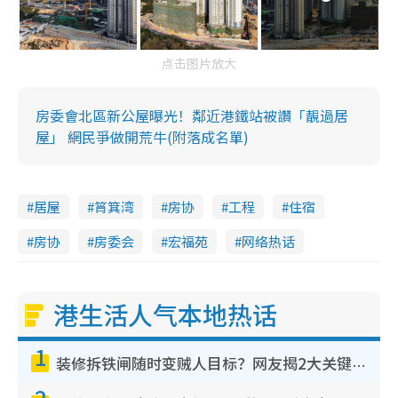
点击图片放大
房委會北區新公屋曝光！鄰近港鐵站被讚「靚過居
屋」 網民爭做開荒牛(附落成名單)
居屋
筲箕湾
房协
工程
住宿
房协
房委会
宏福苑
网络热话
港生活人气本地热话
1
装修拆铁闸随时变贼人目标？网友揭2大关键用途：装新款等于白装？附新旧铁闸分别
2