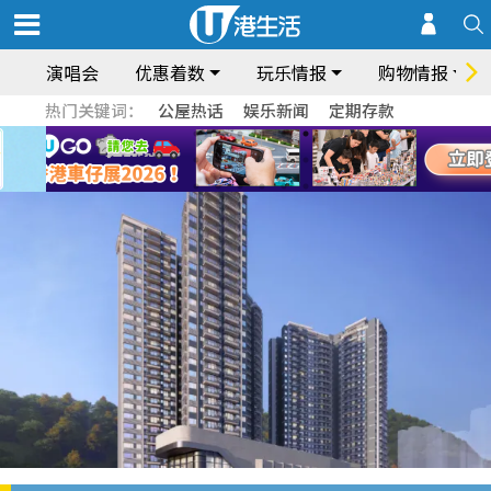
演唱会
优惠着数
玩乐情报
购物情报
热门关键词：
公屋热话
娱乐新闻
定期存款