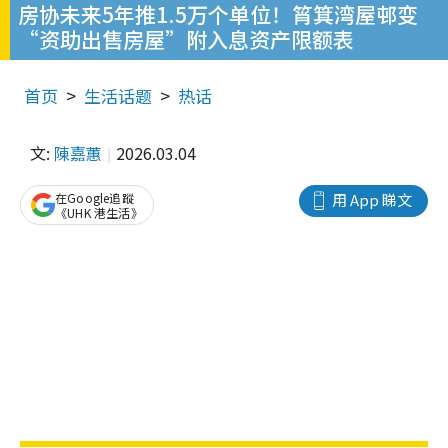
房协未来5年推1.5万个单位！筲箕湾屋邨变
“资助出售房屋”附入息资产限额表
首页
生活话题
热话
文:
陳嘉蕙
2026.03.04
在Google追蹤
用 App 睇文
《UHK 港生活》