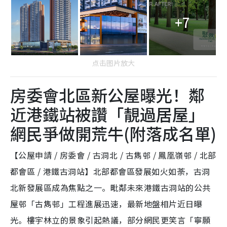
+7
点击图片放大
房委會北區新公屋曝光！鄰
近港鐵站被讚「靚過居屋」
網民爭做開荒牛(附落成名單)
【公屋申請 / 房委會 / 古洞北 / 古雋邨 / 鳳凰嶺邨 / 北部
都會區 / 港鐵古洞站】北部都會區發展如火如荼，古洞
北新發展區成為焦點之一。毗鄰未來港鐵古洞站的公共
屋邨「古雋邨」工程進展迅速，最新地盤相片近日曝
光。樓宇林立的景象引起熱議，部分網民更笑言「寧願