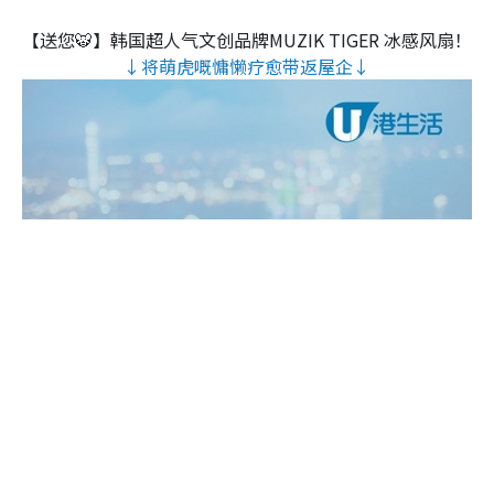
【送您🐯】韩国超人气文创品牌MUZIK TIGER 冰感风扇！
↓将萌虎嘅慵懒疗愈带返屋企↓