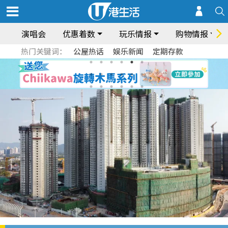
演唱会
优惠着数
玩乐情报
购物情报
热门关键词：
公屋热话
娱乐新闻
定期存款