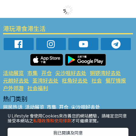
港玩港食港生活
活动展览
市集
开仓
尖沙咀好去处
铜锣湾好去处
元朗好去处
荃湾好去处
旺角好去处
社会
餐厅情报
户外郊游
社会福利
热门类别
网民热话
活动展览
市集
开仓
尖沙咀好去处
铜锣湾好去处
元朗好去处
荃湾好去处
旺角好去处
社会
U Lifestyle 會使用Cookies來改善您的網站體驗，請確定您同意
接受本網站之
私隱政策和使用條款
才可繼續瀏覽。
餐厅情报
户外郊游
热门标签
我已閱讀及同意