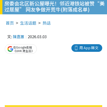
房委会北区新公屋曝光！邻近港铁站被赞“美
过居屋” 网友争做开荒牛(附落成名单)
首页
生活话题
热话
文:
陳嘉蕙
2026.03.03
在Google追蹤
用 App 睇文
《UHK 港生活》