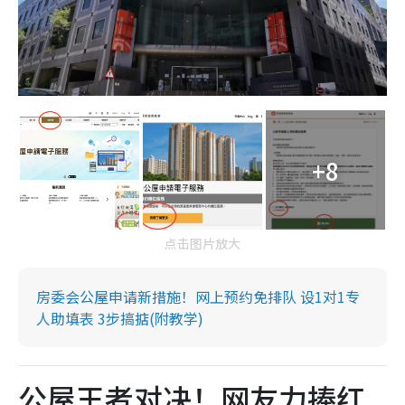
+8
点击图片放大
房委会公屋申请新措施！网上预约免排队 设1对1专
人助填表 3步搞掂(附教学)
公屋王者对决！网友力捧红