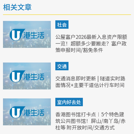
相关文章
社会
公屋富户2026最新入息资产限额
一览！超额多少要搬走？富户政
策申报时间/豁免条件
交通
交通消息即时更新 | 隧道实时路
面情况+主要干道估计行车时间
室内好去处
香港图书馆打卡点︱5个特色建
筑公共图书馆！屏山/南丫岛/赤
柱等 附开放时间/交通方式