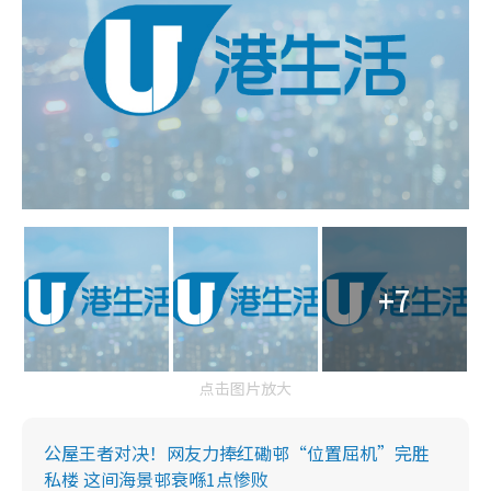
+7
点击图片放大
公屋王者对决！网友力捧红磡邨“位置屈机”完胜
私楼 这间海景邨衰喺1点惨败