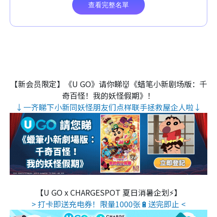
【新会员限定】《U GO》请你睇👹《蜡笔小新剧场版：千
奇百怪！我的妖怪假期》！
↓一齐睇下小新同妖怪朋友们点样联手拯救屋企人啦↓
【U GO x CHARGESPOT 夏日消暑企划⚡】
> 打卡即送充电券！限量1000张🔋送完即止 <