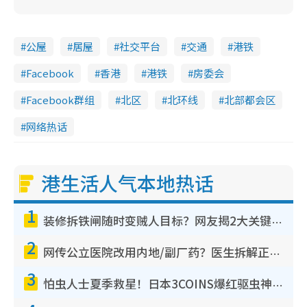
公屋
居屋
社交平台
交通
港铁
Facebook
香港
港铁
房委会
Facebook群组
北区
北环线
北部都会区
网络热话
港生活人气本地热话
1
装修拆铁闸随时变贼人目标？网友揭2大关键用途：装新款等于白装？附新旧铁闸分别
2
网传公立医院改用内地/副厂药？医生拆解正副厂分别，揭4类人换药随时出事
3
怕虫人士夏季救星！日本3COINS爆红驱虫神器$45起 1招“全程免触碰”轻松搞定小强