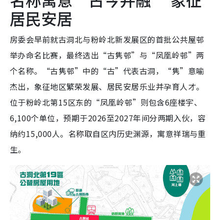
居民安居
房委会早前就古洞北与粉岭北新发展区的首批公共屋邨
举办命名比赛，最终选出“古隽邨”与“凤凰岭邨”两
个名称。“古隽邨”中的“古”代表古洞，“隽”意喻
杰出，象征地区繁荣发展、居民安居乐业并孕育人才。
位于粉岭北第15区东的“凤凰岭邨”则包含6座楼宇、
6,100个单位，预期于2026至2027年间分两期入伙，容
纳约15,000人。名称取自区内历史渊源，寓意祥瑞与重
生。