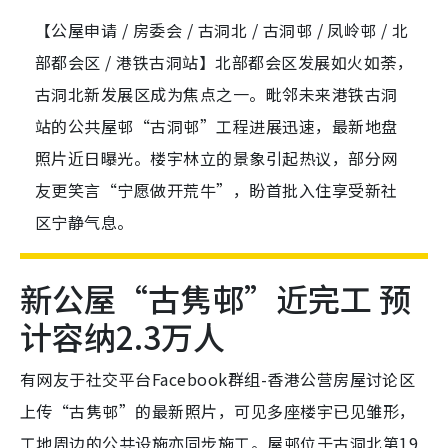
【公屋申请 / 房委会 / 古洞北 / 古洞邨 / 凤岭邨 / 北
部都会区 / 港铁古洞站】北部都会区发展如火如荼，
古洞北新发展区成为焦点之一。毗邻未来港铁古洞
站的公共屋邨“古洞邨”工程进展迅速，最新地盘
照片近日曝光。楼宇林立的景象引起热议，部分网
友更笑言“宁愿做开荒牛”，盼首批入住享受新社
区宁静气息。
新公屋“古隽邨”近完工 预
计容纳2.3万人
有网友于社交平台Facebook群组-香港公营房屋讨论区
上传“古隽邨”的最新照片，可见多座楼宇已见雏形，
工地周边的公共设施亦同步施工。屋邨位于古洞北第19