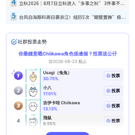
4
立秋2026｜8月7日立秋进入“多事之秋” 3件事不可做！专家教6招开运 清杂物／钱包纳气接好运
5
台风白海豚料周日袭浙江！经历5次“眼壁置换”极罕见 成登陆内地最长途台风