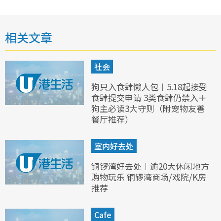
相关文章
社会
狗只入食肆懒人包︱5.18起接受
食肆提交申请 3类食肆仍禁入＋
狗主必读3大守则（附宠物友善
餐厅推荐）
室内好去处
铜锣湾好去处︱逾20大休闲地方
购物玩乐 铜锣湾商场/戏院/K房
推荐
Cafe