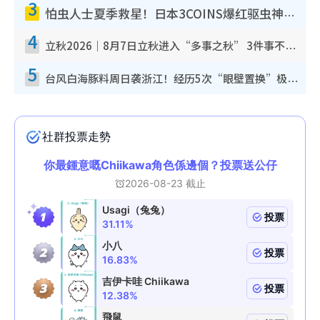
3
怕虫人士夏季救星！日本3COINS爆红驱虫神器$45起 1招“全程免触碰”轻松搞定小强
4
立秋2026｜8月7日立秋进入“多事之秋” 3件事不可做！专家教6招开运 清杂物／钱包纳气接好运
5
台风白海豚料周日袭浙江！经历5次“眼壁置换”极罕见 成登陆内地最长途台风