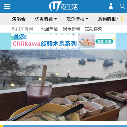
演唱会
优惠着数
玩乐情报
购物情报
热门关键词：
公屋热话
娱乐新闻
定期存款