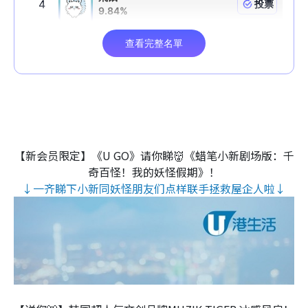
【新会员限定】《U GO》请你睇👹《蜡笔小新剧场版：千
奇百怪！我的妖怪假期》！
↓一齐睇下小新同妖怪朋友们点样联手拯救屋企人啦↓