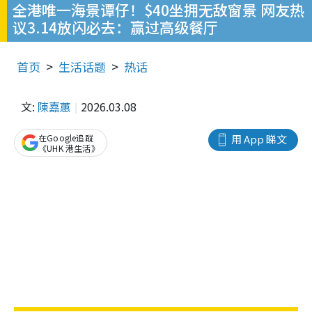
全港唯一海景谭仔！$40坐拥无敌窗景 网友热
议3.14放闪必去：赢过高级餐厅
首页
生活话题
热话
文:
陳嘉蕙
2026.03.08
在Google追蹤
用 App 睇文
《UHK 港生活》