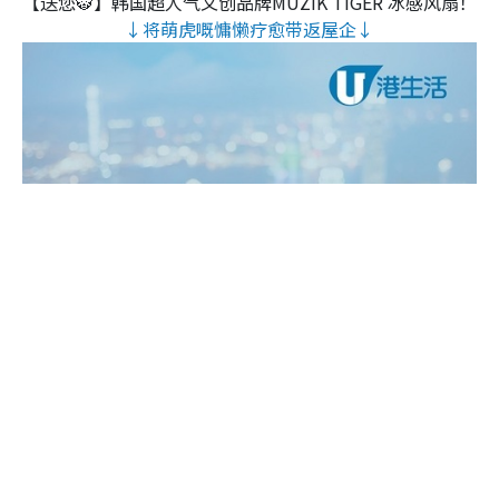
【送您🐯】韩国超人气文创品牌MUZIK TIGER 冰感风扇！
↓将萌虎嘅慵懒疗愈带返屋企↓