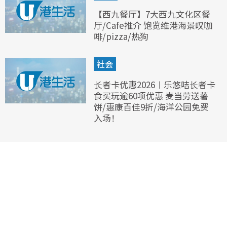
【西九餐厅】7大西九文化区餐
厅/Cafe推介 饱览维港海景叹咖
啡/pizza/热狗
社会
长者卡优惠2026︱乐悠咭长者卡
食买玩逾60项优惠 麦当劳送薯
饼/惠康百佳9折/海洋公园免费
入场！