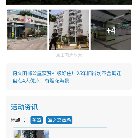
+4
点击图片放大
何文田邨公屋获赞神级好住！25年旧街坊不舍调迁
盘点4大优点：有烟花海景
活动资讯
地点
荃湾
海之恋商场