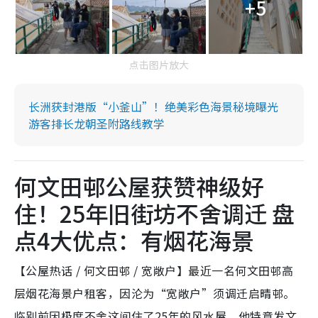
+5
点击图片放大
长洲获封港版“小釜山”！绝美彩色海景秘境曝光
游客排长龙朝圣附路线教学
何文田邨公屋获赞神级好
住！25年旧街坊不舍调迁 盘
点4大优点：有烟花海景
【公屋热话 / 何文田邨 / 宽敞户】最近一名何文田邨高
层烟花海景户租客，因沦为“宽敞户”须调迁启晴邨。
临别前因极度不舍这间住了25年的风水屋，他特意发文