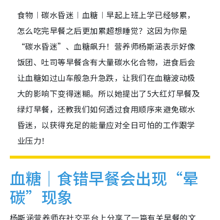
食物︱碳水昏迷︱血糖︱早起上班上学已经够累，
怎么吃完早餐之后更加累超想睡觉？这因为你是
“碳水昏迷”、血糖飙升！营养师杨斯涵表示好像
饭团、吐司等早餐含有大量碳水化合物，进食后会
让血糖如过山车般急升急跌，让我们在血糖波动极
大的影响下变得迷糊。所以她提出了5大红灯早餐及
绿灯早餐，还教我们如何透过食用顺序来避免碳水
昏迷，以获得充足的能量应对全日可怕的工作跟学
业压力！
血糖｜食错早餐会出现“晕
碳”现象
杨斯涵营养师在社交平台上分享了一篇有关早餐的文