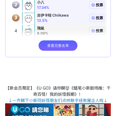
【新会员限定】《U GO》请你睇👹《蜡笔小新剧场版：千
奇百怪！我的妖怪假期》！
↓一齐睇下小新同妖怪朋友们点样联手拯救屋企人啦↓