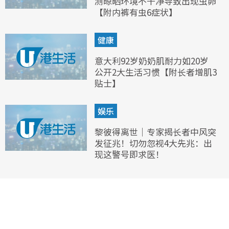
测晾晒环境不干净导致出现虫卵
【附内裤有虫6症状】
健康
意大利92岁奶奶肌耐力如20岁
公开2大生活习惯【附长者增肌3
贴士】
娱乐
黎彼得离世｜专家揭长者中风突
发征兆！切勿忽视4大先兆：出
现这警号即求医！