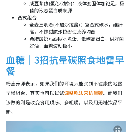
咸豆浆(加蛋/少油条)：液体变固体加饱足，极
佳的液态蛋白质来源
西式组合
全麦三明治(不加沙拉酱)：复合式碳水，维纤
高，不抹甜腻沙拉酱使营养均衡
希腊酸奶+坚果/水煮蛋：低碳高蛋白，供好菌
好油，血糖波动极小
血糖｜3招抗晕碳照食地雷早
餐
杨营养师表示，如果我们的环境只能买到不健康的地雷
早餐组合，其实也可以试试
调整吃法来抗晕碳
。而我们
该做的则是改变食用顺序、多咀嚼，以及用无糖饮品平
衡。