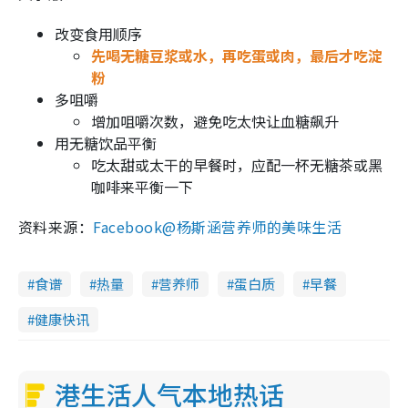
改变食用顺序
先喝无糖豆浆或水，再吃蛋或肉，最后才吃淀
粉
多咀嚼
增加咀嚼次数，避免吃太快让血糖飙升
用无糖饮品平衡
吃太甜或太干的早餐时，应配一杯无糖茶或黑
咖啡来平衡一下
资料来源：
Facebook@杨斯涵营养师的美味生活
食谱
热量
营养师
蛋白质
早餐
健康快讯
港生活人气本地热话