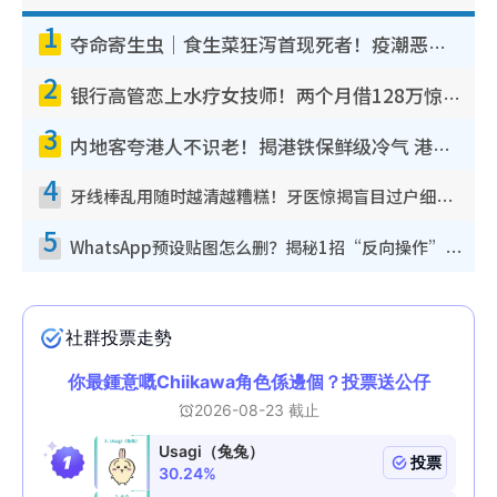
1
夺命寄生虫｜食生菜狂泻首现死者！疫潮恶化录1.8万宗病例 揭洗菜3大谬误
2
银行高管恋上水疗女技师！两个月借128万惊觉“沉船”沉落火海 揭背后疑似邪教操控卖淫
3
内地客夸港人不识老！揭港铁保鲜级冷气 港人求放过：别投诉
4
牙线棒乱用随时越清越糟糕！牙医惊揭盲目过户细菌恐致蛀牙：这种才是日常真保养
5
WhatsApp预设贴图怎么删？揭秘1招“反向操作”还原简洁界面 附3步实测教程