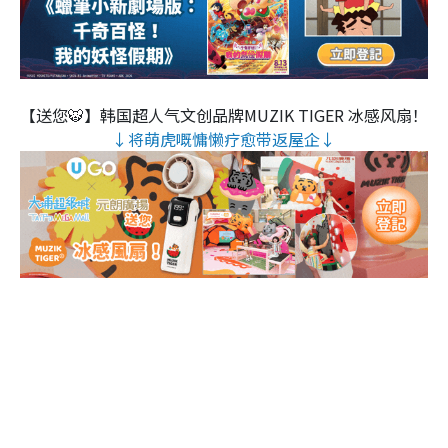
【送您🐯】韩国超人气文创品牌MUZIK TIGER 冰感风扇！
↓将萌虎嘅慵懒疗愈带返屋企↓