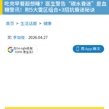
吃完早餐超想睡？医生警告“碳水昏迷”是血
糖警讯！附5大雷区组合+3招抗昏迷秘诀
首页
生活话题
健康
文:
李加傑
2026.04.27
在Google追蹤
用 App 睇文
《UHK 港生活》