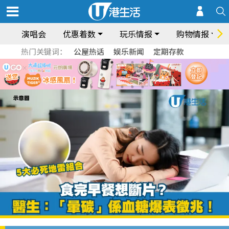
演唱会
优惠着数
玩乐情报
购物情报
热门关键词：
公屋热话
娱乐新闻
定期存款