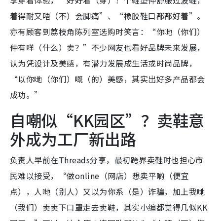
享穿着体验，“好好着（穿）！个鞋垫仲舒服过波鞋，
着得耐又唔（不）会脚痛”、“橡胶鞋口都都好着”。
亦有顾客到荔枝角陈列室选购时笑言：“你哋（你们）
仲有咩（什么）卖？”不少网友也看好品牌未来发展，
认为凭设计及美感，有潜力发展成生活或时尚品牌，
“以你哋（你们）嘅（的）美感，其实出好多产品都会
成功。”
自嘲似“KK园区”？卖鞋意
外成为工厂新出路
负责人早前在Threads分享，最初跨界卖鞋时也担心市
民难以接受，“做online（网店）想卖平啲（便宜
点），人哋（别人）又以为你系（是）诈骗，加上我哋
（我们）卖卖下口罩走去卖鞋，其实小编都觉得几似KK