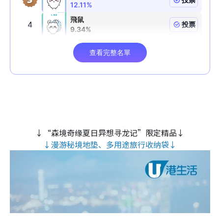
↓“森境奇缘夏日异想寻龙记”限定精品↓
↓漫游秘境地垫、多用途旅行收纳袋↓