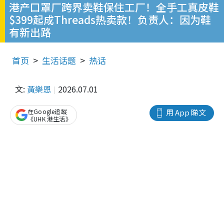
港产口罩厂跨界卖鞋保住工厂！全手工真皮鞋
$399起成Threads热卖款！负责人：因为鞋
有新出路
首页
生活话题
热话
文:
黃樂恩
2026.07.01
在Google追蹤
用 App 睇文
《UHK 港生活》