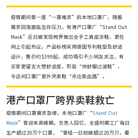
疫情期间曾一度“一罩难求”的本地口罩厂，随着
需求回落面临生存压力。有港产口罩厂“Stand Out
Mask”近日被发现跨界推出全手工真皮凉鞋，更在
网上引起热议。产品标榜采用德国专利鞋垫及舒适
设计，售价约$399起，成功吸引不少网友关注。有
买家更留言大赞舒适度，形容“仲舒服过波鞋”，
令这间口罩厂意外凭卖鞋“杀出新血路”。
港产口罩厂跨界卖鞋救亡
疫情期间口罩需求急增，本地口罩厂“
Stand Out
Mask
”曾迎来高峰期。负责人回忆，全盛时期工厂每日
生产超过20万个口罩，“曾经一日就做超过20万只，要