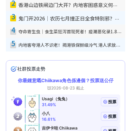
2
香港山边铁闸边门大开？内地客困惑意义何在！网友神回复：这种叫法理性防御
3
鬼门开2026｜农历七月撞正日全食特别邪？专家警告切忌做一事！揭4大禁忌+2招保平安
4
夺命寄生虫｜食生菜狂泻首现死者！疫潮恶化录1.8万宗病例 揭洗菜3大谬误
5
内地客夸港人不识老！揭港铁保鲜级冷气 港人求放过：别投诉