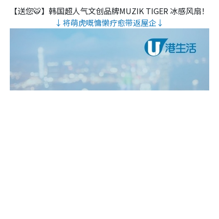
【送您🐯】韩国超人气文创品牌MUZIK TIGER 冰感风扇！
↓将萌虎嘅慵懒疗愈带返屋企↓