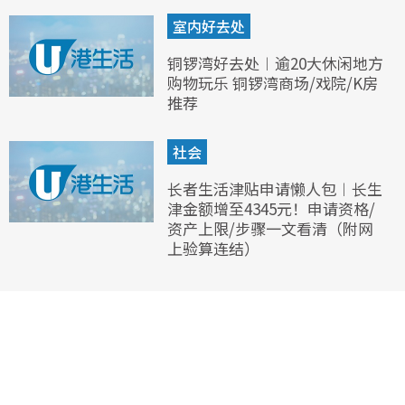
室内好去处
铜锣湾好去处︱逾20大休闲地方
购物玩乐 铜锣湾商场/戏院/K房
推荐
社会
长者生活津贴申请懒人包︱长生
津金额增至4345元！申请资格/
资产上限/步骤一文看清（附网
上验算连结）