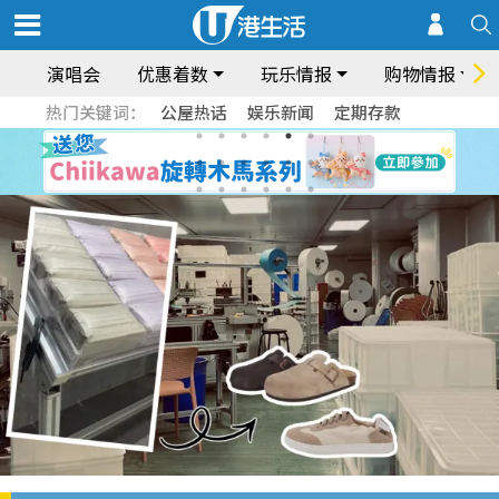
演唱会
优惠着数
玩乐情报
购物情报
热门关键词：
公屋热话
娱乐新闻
定期存款