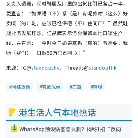
负责人透露，现时鞋履及口罩的出货比例已各占一半，
更直言：“如果唔（不）系（是）有呢款咁（这么）好
卖嘅（的）鞋，应该已经保唔（不）住间厂！”虽然鞋
履业务发展理想，但品牌表示仍会保留本地口罩生产
线，并直言：“今时今日如果真系（真的）有需要，我
哋（我们）一日做50万只都可以！”
来源：IG@
standouthk
、Threads@
standouthk
网络热话
著数优惠
口罩
鞋履
港生活人气本地热话
1
WhatsApp预设贴图怎么删？揭秘1招“反向操作”还原简洁界面 附3步实测教程