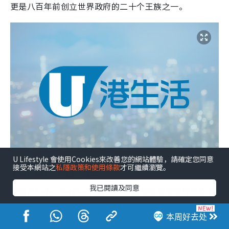
更是八百年前创立世界政府的二十个王族之一。
U Lifestyle 會使用Cookies來改善您的網站體驗，請確定您同意
15. Dr. 古蕾娃
接受本網站之
私隱政策和使用條款
才可繼續瀏覽。
我已閱讀及同意
由演员Katie Seighal饰演，古蕾娃是磁鼓岛的传奇女医
生，也是乔巴（Chopper）的导师和养母，以医术高
本周好去处
超、个性豪放著称。