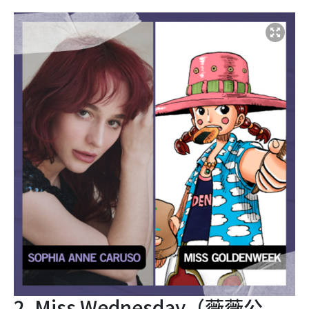
2. Miss Wednesday（薇薇公