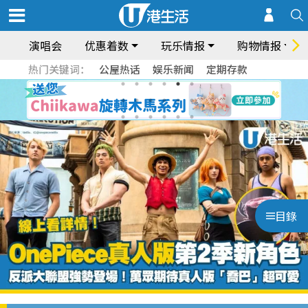
演唱会
优惠着数
玩乐情报
购物情报
热门关键词：
公屋热话
娱乐新闻
定期存款
目錄