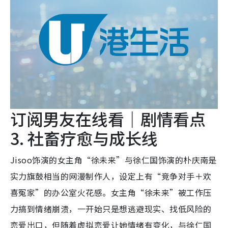
订阅男友在线看｜剧情看点
3. 社畜疗愈与成长线
Jisoo饰演的女主角“徐未来”与徐仁国饰演的朴庆南是
实力旗鼓相当的网漫制作人，设定上有“竞争对手＋欢
喜冤家”的办公室火花感。女主角“徐未来”被工作压
力搞到情绪崩溃，一开始只是想逃避现实、找低风险的
恋爱出口，但随着虚拟恋爱让她情绪有变化，与徐仁国