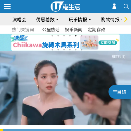
演唱会
优惠着数
玩乐情报
购物情报
热门关键词：
公屋热话
娱乐新闻
定期存款
目錄