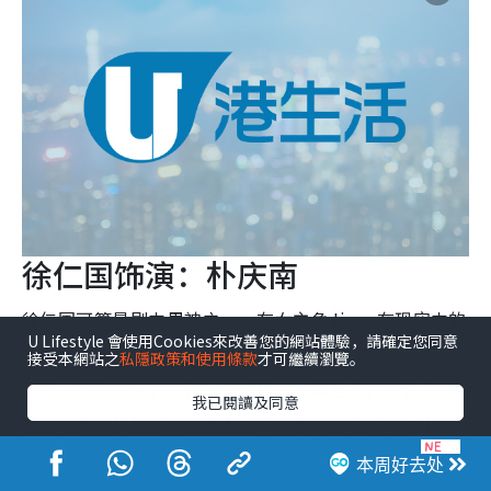
徐仁国饰演：朴庆南
徐仁国可算是剧中男神之一，在女主角Jisoo在现实中的
U Lifestyle 會使用Cookies來改善您的網站體驗，請確定您同意
真实感情线。同样是网络漫画制作人，是徐未来的职场
接受本網站之
私隱政策和使用條款
才可繼續瀏覽。
同事兼竞争对手，工作能力超强、效率至上，在公司被
我已閱讀及同意
视为完美工作能手，也是女主最不想面对的“压力来
源”，两人后来发展相爱相杀的欢喜冤家的感情线。
本周好去处