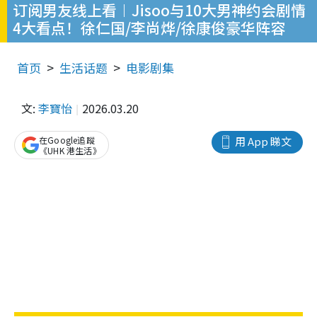
订阅男友线上看︱Jisoo与10大男神约会剧情
4大看点！徐仁国/李尚烨/徐康俊豪华阵容
首页
生活话题
电影剧集
文:
李寶怡
2026.03.20
在Google追蹤
用 App 睇文
《UHK 港生活》