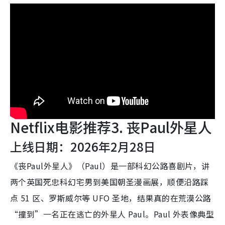
Netflix电影推荐3. 丧Paul外星人
上线日期：2026年2月28日
《丧Paul外星人》（Paul）是一部科幻公路喜剧片，讲
两个英国死忠科幻宅男到美国朝圣漫画展，顺便沿路踩
点 51 区、罗斯威尔等 UFO 圣地，结果真的在荒漠公路
“撞到”一名正在逃亡的外星人 Paul。Paul 外表像典型