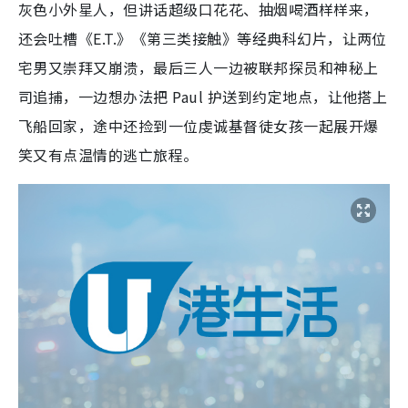
灰色小外星人，但讲话超级口花花、抽烟喝酒样样来，
还会吐槽《E.T.》《第三类接触》等经典科幻片，让两位
宅男又崇拜又崩溃，最后三人一边被联邦探员和神秘上
司追捕，一边想办法把 Paul 护送到约定地点，让他搭上
飞船回家，途中还捡到一位虔诚基督徒女孩一起展开爆
笑又有点温情的逃亡旅程。