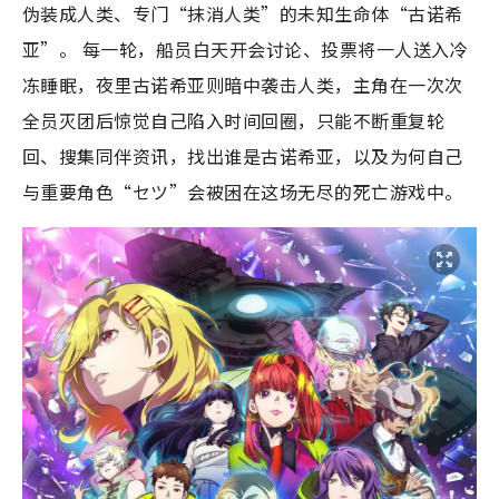
伪装成人类、专门“抹消人类”的未知生命体“古诺希
亚”。 每一轮，船员白天开会讨论、投票将一人送入冷
冻睡眠，夜里古诺希亚则暗中袭击人类，主角在一次次
全员灭团后惊觉自己陷入时间回圈，只能不断重复轮
回、搜集同伴资讯，找出谁是古诺希亚，以及为何自己
与重要角色“セツ”会被困在这场无尽的死亡游戏中。