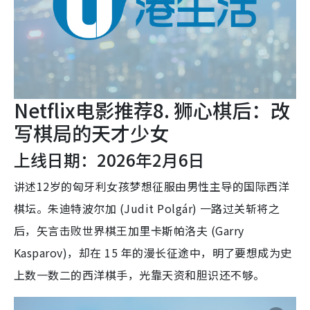
Netflix电影推荐8. 狮心棋后：改
写棋局的天才少女
上线日期：2026年2月6日
讲述12岁的匈牙利女孩梦想征服由男性主导的国际西洋
棋坛。朱迪特波尔加 (Judit Polgár) 一路过关斩将之
后，矢言击败世界棋王加里卡斯帕洛夫 (Garry
Kasparov)，却在 15 年的漫长征途中，明了要想成为史
上数一数二的西洋棋手，光靠天资和胆识还不够。