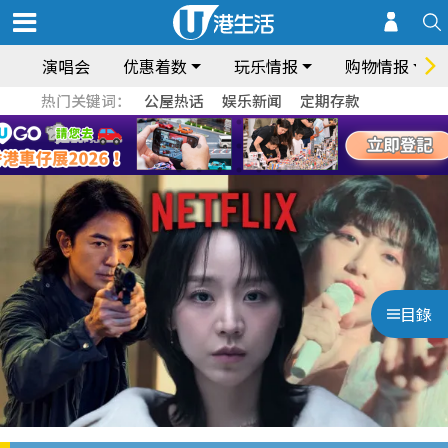
演唱会
优惠着数
玩乐情报
购物情报
热门关键词：
公屋热话
娱乐新闻
定期存款
目錄