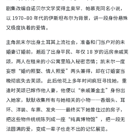
剧集改编自诺贝尔文学奖得主奥罕．帕慕克同名小说，
以 1970–80 年代的伊斯坦布尔为背景，讲一段身份悬殊
又极度执着的爱情。
主角凯末尔出身土耳其上流社会，准备和门当户对的未
婚妻订婚前，邂逅了出身平民、年仅 18 岁的远房亲戚芙
颂，两人在租来的小公寓里陷入秘密恋情；凯末尔一度
妄想“婚约照娶、情人照爱”两头兼得，却在订婚宴当
晚彻底失去芙颂。 此后他花上多年时间疯狂寻找她，重
逢时芙颂已嫁作他人妻，他便以“亲戚兼金主”身份出
入她家，默默收集所有与她相关的小物──香烟头、耳
环、洋装、车票、发夹──最终买下她曾住过的房子，
把这些物件统统陈列成一座“纯真博物馆”，把一段无
法圆满的爱，变成一辈子也走不出的记忆展览。