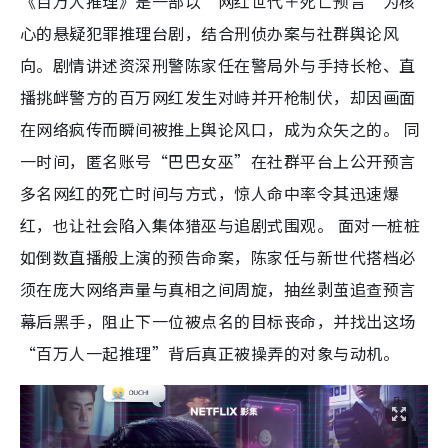
《百万人推理》是一部以“网红世代＋死亡预言”为核
心的悬疑犯罪推理台剧，结合刑侦办案与社群舆论风
向。剧情讲述资深刑警陈家任在警局外与手持长枪、直
播挑衅警方的百万网红发生对峙并开枪制伏，却因画面
在网络疯传而瞬间被推上舆论风口，成为众矢之的。 同
一时间，匿名账号“巴巴女巫”在社群平台上公开预言
多名网红的死亡时间与方式，惊人命中率令其迅速爆
红，也让社会陷入集体猎巫与追剧式围观。 面对一桩桩
如倒数直播般上演的预告命案，陈家任与新世代搭档必
须在庞大网络声量与真相之间周旋，抽丝剥茧追查预言
幕后黑手，阻止下一位被点名的目标丧命，并找出这场
“百万人一起推理”背后真正被操弄的对象与动机。