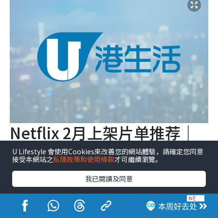
Netflix 2月上架片单推荐｜
实境节目／真人秀
U Lifestyle 會使用Cookies來改善您的網站體驗，請確定您同意
接受本網站之
私隱政策和使用條款
才可繼續瀏覽。
Netflix实境节目推荐1. Is It
我已閱讀及同意
Cake? Valentines 情人节特别篇
上线日期：2026年2月4日
本周好去处