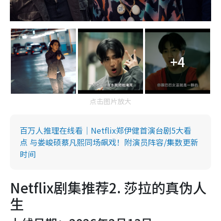
+4
点击图片放大
百万人推理在线看｜Netflix郑伊健首演台剧5大看
点 与娄峻硕蔡凡熙同场飙戏！附演员阵容/集数更新
时间
Netflix剧集推荐2. 莎拉的真伪人
生