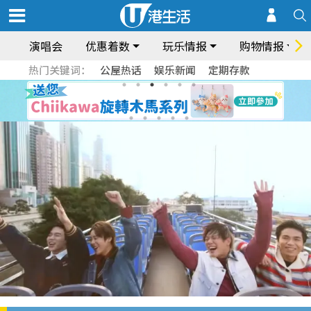
演唱会
优惠着数
玩乐情报
购物情报
热门关键词：
公屋热话
娱乐新闻
定期存款