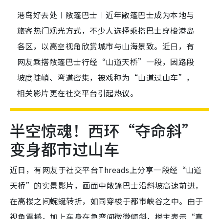
港岛好去处︱敞篷巴士︱近年敞篷巴士成为本地与
旅客热门观光方式，不少人选择乘搭巴士穿梭港岛
各区，以高空视角欣赏城市与山海景致。近日，有
网友乘搭敞篷巴士行经“山道天桥”一段，因路段
坡度陡峭、弯道密集，被戏称为“山道过山车”，
相关影片更在社交平台引起热议。
半空惊魂！西环“夺命斜”
变身都市过山车
近日，有网友于社交平台Threads上分享一段经“山道
天桥”的实景影片，画面中敞篷巴士沿斜坡高速前进，
在高楼之间蜿蜒转折，如同穿梭于都市峡谷之中。由于
视角震撼，加上车身在急弯间微微倾斜，楼主表示“真