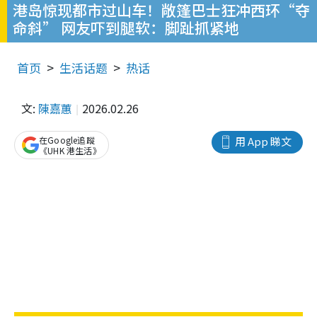
港岛惊现都市过山车！敞篷巴士狂冲西环“夺
命斜” 网友吓到腿软：脚趾抓紧地
首页
生活话题
热话
文:
陳嘉蕙
2026.02.26
在Google追蹤
用 App 睇文
《UHK 港生活》