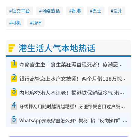
社交平台
网络热话
香港
巴士
设计
司机
西环
港生活人气本地热话
1
夺命寄生虫｜食生菜狂泻首现死者！疫潮恶化录1.8万宗病例 揭洗菜3大谬误
2
银行高管恋上水疗女技师！两个月借128万惊觉“沉船”沉落火海 揭背后疑似邪教操控卖淫
3
内地客夸港人不识老！揭港铁保鲜级冷气 港人求放过：别投诉
4
牙线棒乱用随时越清越糟糕！牙医惊揭盲目过户细菌恐致龋齿：这种才是日常真保养
5
WhatsApp预设贴图怎么删？揭秘1招“反向操作”还原简洁界面 附3步实测教程