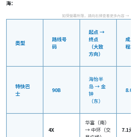
海：
起点 →
路线号
终点
成人
类型
码
（大致
程车
方向）
海怡半
特快巴
岛 → 金
90B
8.0
士
钟
（东）
华富（南）
4X
→ 中环（交
7.1元
易广场）