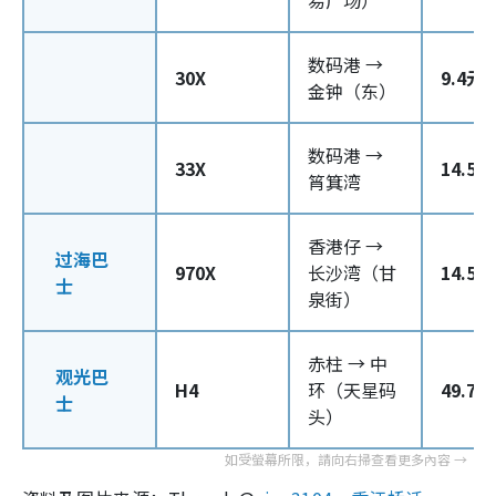
数码港 →
30X
9.4元
金钟（东）
数码港 →
33X
14.5元
筲箕湾
香港仔 →
过海巴
970X
长沙湾（甘
14.5元
士
泉街）
赤柱 → 中
观光巴
H4
环（天星码
49.7元
士
头）