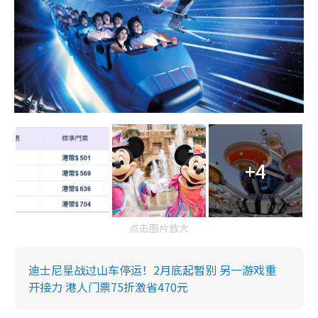
+4
点击图片放大
迪士尼星战过山车停运！2月底起暂别 另一游戏重
开接力 港人门票75折激省470元