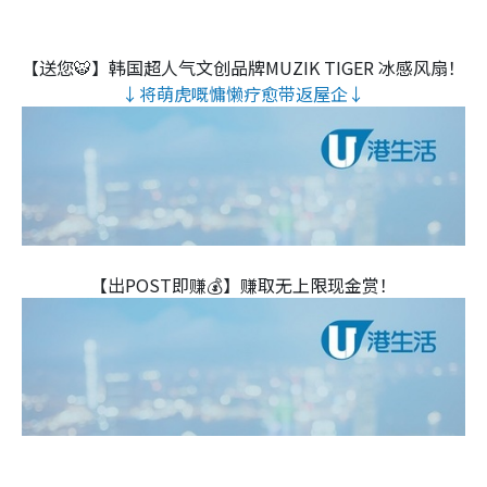
【送您🐯】韩国超人气文创品牌MUZIK TIGER 冰感风扇！
↓将萌虎嘅慵懒疗愈带返屋企↓
【出POST即赚💰】赚取无上限现金赏！