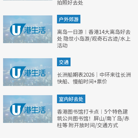
拍照好去处
户外郊游
离岛一日游︱香港14大离岛好去
处 隐世小岛游/观奇石古迹/水上
活动
交通
长洲船期表2026｜中环来往长洲
快船、慢船时间+票价
室内好去处
香港图书馆打卡点︱5个特色建
筑公共图书馆！屏山/南丫岛/赤
柱等 附开放时间/交通方式