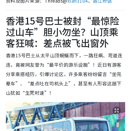
资料及图片来源：Threads@
xian3104
、
香江桥话
香港15号巴士被封“最惊险
过山车”胆小勿坐？山顶乘
客狂喊：差点被飞出窗外
香港15号巴士从太平山顶蜿蜒而下，一路狂飙、弯道连
连，竟被网友誉为“最平价的游乐设施”！近日有游客
分享乘搭经历，引爆讨论区，许多乘客纷纷留言“坐完
晕车”、“差点吐在司机头上”，甚至有人形容这趟下
山犹如“生死时速”！