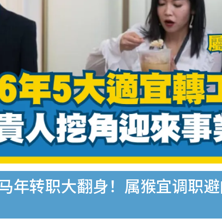
6︱马年转职大翻身！属猴宜调职避