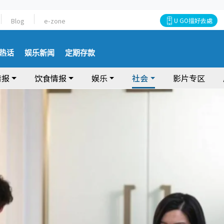
Blog
e-zone
U GO搵好去處
热话
娱乐新闻
定期存款
情报
饮食情报
娱乐
社会
影片专区