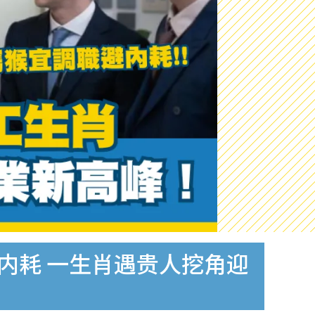
内耗 一生肖遇贵人挖角迎