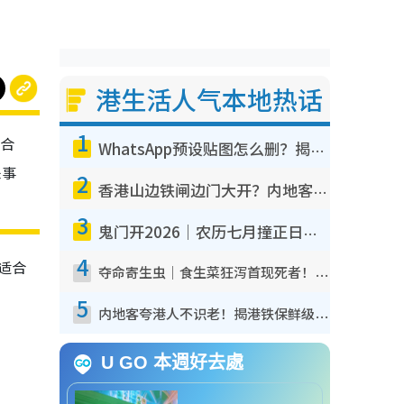
港生活人气本地热话
1
适合
WhatsApp预设贴图怎么删？揭秘1招“反向操作”还原简洁界面 附3步实测教程
来事
2
香港山边铁闸边门大开？内地客困惑意义何在！网友神回复：这种叫法理性防御
3
鬼门开2026｜农历七月撞正日全食特别邪？专家警告切忌做一事！揭4大禁忌+2招保平安
4
适合
夺命寄生虫｜食生菜狂泻首现死者！疫潮恶化录1.8万宗病例 揭洗菜3大谬误
5
内地客夸港人不识老！揭港铁保鲜级冷气 港人求放过：别投诉
U GO 本週好去處