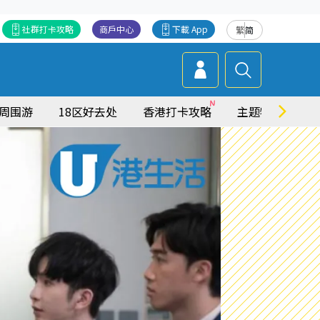
社群打卡攻略
商戶中心
下載 App
繁
简
周围游
18区好去处
香港打卡攻略
主题特集