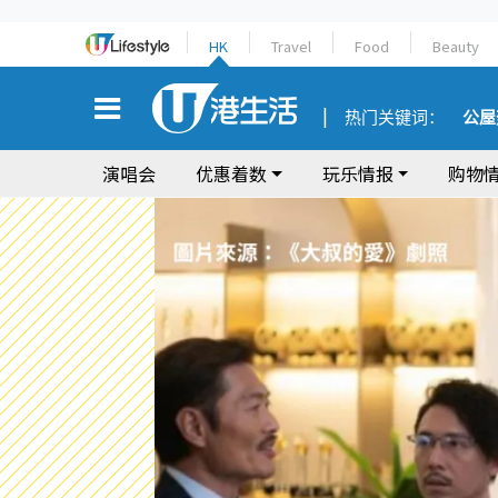
HK
Travel
Food
Beauty
热门关键词：
公屋
演唱会
优惠着数
玩乐情报
购物