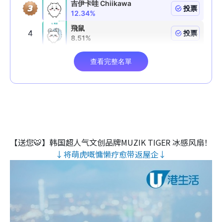
【送您🐯】韩国超人气文创品牌MUZIK TIGER 冰感风扇！
↓将萌虎嘅慵懒疗愈带返屋企↓