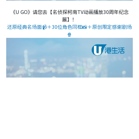
《U GO》请您去【名侦探柯南TV动画播放30周年纪念
展】！
还原经典名场面📹＋30位角色同框📸＋原创限定感谢剧场
🍿