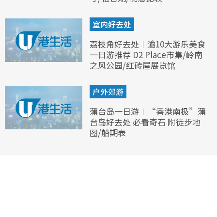
室内好去处
荔枝角好去处︱逾10大游乐美食
一日游推荐 D2 Place市集/岭南
之风公园/红砖屋展览馆
户外郊游
蒲台岛一日游︱“香港南极”蒲
台岛好去处 必看奇石 附徒步地
图/船期表