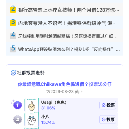
2
银行高管恋上水疗女技师！两个月借128万惊觉“沉船”沉落火海 揭背后疑似邪教操控卖淫
3
内地客夸港人不识老！揭港铁保鲜级冷气 港人求放过：别投诉
4
牙线棒乱用随时越清越糟糕！牙医惊揭盲目过户细菌恐致蛀牙：这种才是日常真保养
5
WhatsApp预设贴图怎么删？揭秘1招“反向操作”还原简洁界面 附3步实测教程