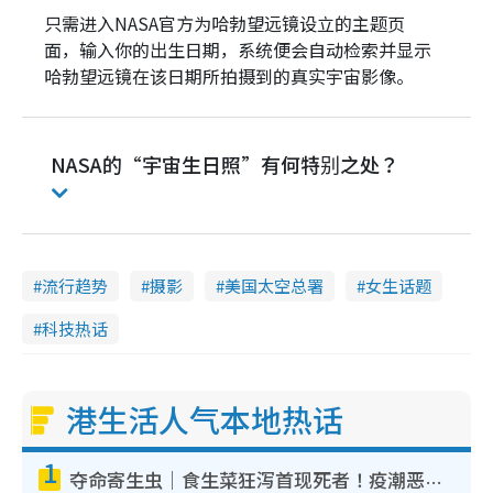
只需进入NASA官方为哈勃望远镜设立的主题页
面，输入你的出生日期，系统便会自动检索并显示
哈勃望远镜在该日期所拍摄到的真实宇宙影像。
NASA的“宇宙生日照”有何特别之处？
流行趋势
摄影
美国太空总署
女生话题
科技热话
港生活人气本地热话
1
夺命寄生虫｜食生菜狂泻首现死者！疫潮恶化录1.8万宗病例 揭洗菜3大谬误