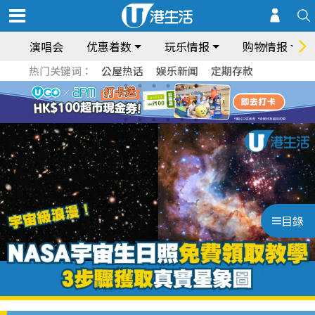
演唱会
优惠着数
玩乐情报
购物情报
热门关键词：
公屋热话
娱乐新闻
定期存款
目錄