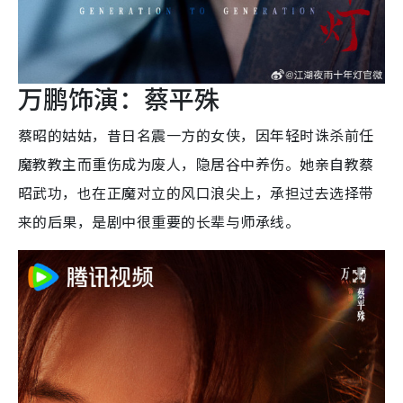
万鹏饰演：蔡平殊
蔡昭的姑姑，昔日名震一方的女侠，因年轻时诛杀前任
魔教教主而重伤成为废人，隐居谷中养伤。她亲自教蔡
昭武功，也在正魔对立的风口浪尖上，承担过去选择带
来的后果，是剧中很重要的长辈与师承线。