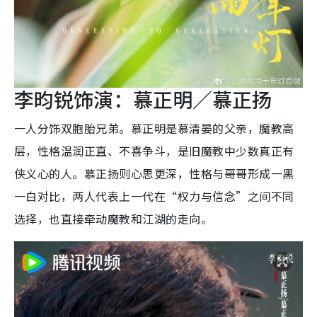
李昀锐饰演：慕正明／慕正扬
一人分饰双胞胎兄弟。慕正明是慕清晏的父亲，魔教高
层，性格温润正直、不喜争斗，是旧魔教中少数真正有
侠义心的人。慕正扬则心思更深，性格与哥哥形成一黑
一白对比，两人代表上一代在“权力与信念”之间不同
选择，也直接牵动魔教和江湖的走向。