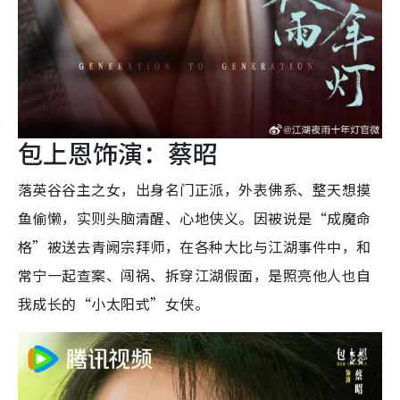
包上恩饰演：蔡昭
落英谷谷主之女，出身名门正派，外表佛系、整天想摸
鱼偷懒，实则头脑清醒、心地侠义。因被说是“成魔命
格”被送去青阙宗拜师，在各种大比与江湖事件中，和
常宁一起查案、闯祸、拆穿江湖假面，是照亮他人也自
我成长的“小太阳式”女侠。