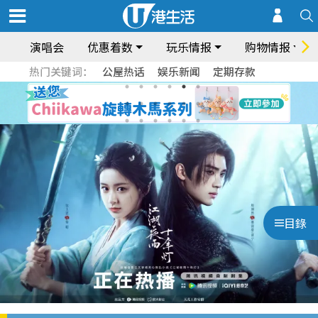
演唱会
优惠着数
玩乐情报
购物情报
热门关键词：
公屋热话
娱乐新闻
定期存款
目錄