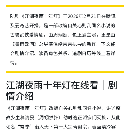
陆剧《江湖夜雨十年灯》于2026年2月21日在腾讯
及爱奇艺开播，是一部改编自关心则乱同名小说的
古装武侠爱情剧，由周翊然、包上恩主演，更是由
《墨雨云间》总导演侣皓吉吉执导的新作。下文整
合剧情介绍、演员角色关系、追剧日历等线上看详
情。
江湖夜雨十年灯在线看｜剧
情介绍
《江湖夜雨十年灯》改编自关心则乱同名小说，讲述魔
教少主慕清晏（周翊然饰）幼时遭正派宗门灭族，从此
化名“常宁”潜入天下第一大宗青阙宗，表面清冷寡