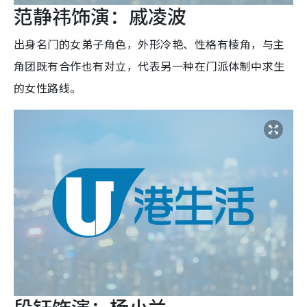
范静祎饰演：戚凌波
出身名门的女弟子角色，外形冷艳、性格有棱角，与主
角团既有合作也有对立，代表另一种在门派体制中求生
的女性路线。
段钰饰演：杨小兰