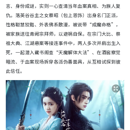
言、身份成谜，实则一心查清当年血案真相、为族人复
仇。落英谷谷主之女蔡昭（包上恩饰）出身名门正派，
性格聪慧狡黠、外表佛系散漫，被说带“成魔命格”，
被家族送往青阙宗拜师，以避祸自保。在宗门大比、祭
祖大典、江湖悬案等接连事件中，两人多次并肩出生入
死，一起潜入藏书阁查“天魔解体大法”、在酒窖察觉
暗流、于血案现场拆穿各派伪善面具，从互相试探到彼
此信任。