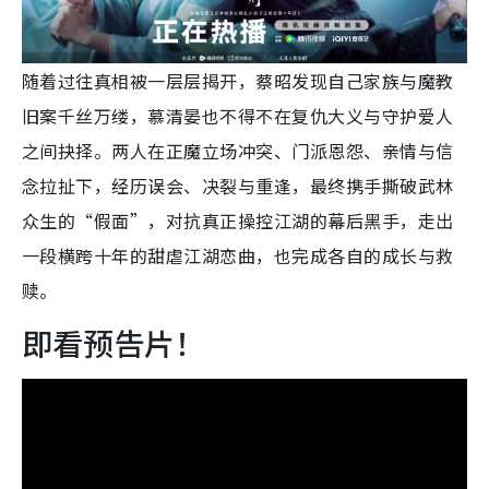
随着过往真相被一层层揭开，蔡昭发现自己家族与魔教
旧案千丝万缕，慕清晏也不得不在复仇大义与守护爱人
之间抉择。两人在正魔立场冲突、门派恩怨、亲情与信
念拉扯下，经历误会、决裂与重逢，最终携手撕破武林
众生的“假面”，对抗真正操控江湖的幕后黑手，走出
一段横跨十年的甜虐江湖恋曲，也完成各自的成长与救
赎。
即看预告片！