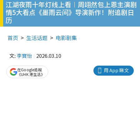
江湖夜雨十年灯线上看︱周翊然包上恩主演剧
情5大看点《墨雨云间》导演新作！附追剧日
历
首页
生活话题
电影剧集
文:
李寶怡
2026.03.10
在Google追蹤
用 App 睇文
《UHK 港生活》