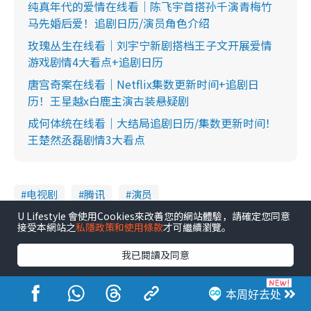
纯真年代的爱情在线看｜陈飞宇首搭孙千演青梅竹
马先婚后爱！追剧日历/演员角色介绍
玫瑰丛生在线看｜刘宇宁新剧搭档王子文开展爱情
游戏剧情4大看点+追剧日历
唐宫奇案在线看｜Netflix集数更新时间+追剧日
历！王星越x白鹿主演古装悬疑剧
成何体统在线看｜大结局追剧日历/集数更新时间！
王楚然丞磊剧情3大看点
电视剧
腾讯
演员
U Lifestyle 會使用Cookies來改善您的網站體驗，請確定您同意
接受本網站之
私隱政策和使用條款
才可繼續瀏覽。
港生活人气娱乐新闻
我已閱讀及同意
1
《爱·回家》隐形富豪卧虎藏龙！盘点12位财气逼人的有钱艺人：这位美女3亿身家不愁做
本周好去处