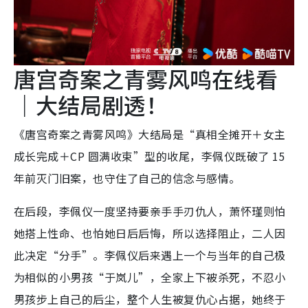
唐宫奇案之青雾风鸣在线看
｜大结局剧透！
《唐宫奇案之青雾风鸣》大结局是“真相全摊开＋女主
成长完成＋CP 圆满收束”型的收尾，李佩仪既破了 15
年前灭门旧案，也守住了自己的信念与感情。
在后段，李佩仪一度坚持要亲手手刃仇人，萧怀瑾则怕
她搭上性命、也怕她日后后悔，所以选择阻止，二人因
此决定“分手”。李佩仪后来遇上一个与当年的自己极
为相似的小男孩“于岚儿”，全家上下被杀死，不忍小
男孩步上自己的后尘，整个人生被复仇心占据，她终于