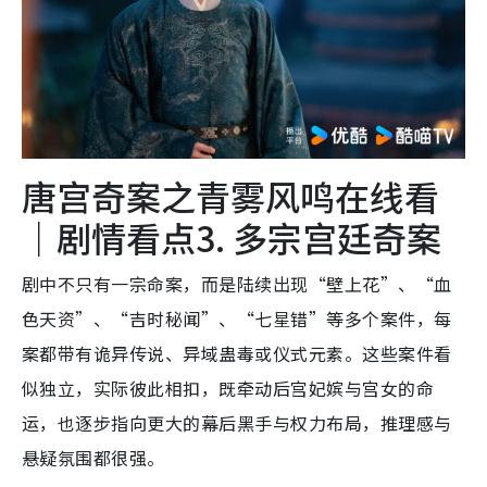
唐宫奇案之青雾风鸣在线看
｜剧情看点3. 多宗宫廷奇案
剧中不只有一宗命案，而是陆续出现“壁上花”、“血
色天资”、“吉时秘闻”、“七星错”等多个案件，每
案都带有诡异传说、异域蛊毒或仪式元素。这些案件看
似独立，实际彼此相扣，既牵动后宫妃嫔与宫女的命
运，也逐步指向更大的幕后黑手与权力布局，推理感与
悬疑氛围都很强。