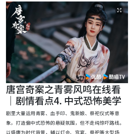
唐宫奇案之青雾风鸣在线看
｜剧情看点4. 中式恐怖美学
剧里大量运用青雾、血手印、鬼新娘、祭祀仪式等意
象，打造偏中式恐怖的悬疑氛围，但不走纯惊吓路线。
以盛唐为时代背景，辅以灯会、宫宴、祭祀等大型场