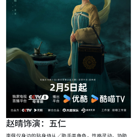
赵晴饰演：五仁
李佩仪身边的贴身侍从／助手类角色，性格灵动，协助