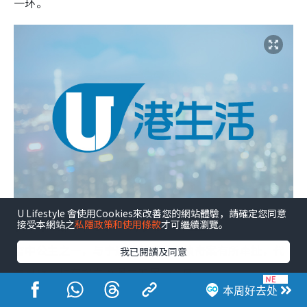
一环。
U Lifestyle 會使用Cookies來改善您的網站體驗，請確定您同意
张维娜饰演：婉顺公主
接受本網站之
私隱政策和使用條款
才可繼續瀏覽。
宫中公主之一，与宁远公主案、后续奇案有所牵扯，代
我已閱讀及同意
表皇族女性在权力漩涡中的另一面向。
本周好去处