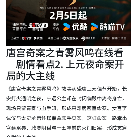
唐宫奇案之青雾风鸣在线看
｜剧情看点2. 上元夜命案开
局的大主线
《唐宫奇案之青雾风鸣》故事从盛唐上元佳节开始，长
安灯火通明之夜，宁远公主却在封闭偏殿中离奇身亡，
现场只留青雾与血手印，形成高难度密室命案。女官李
佩仪与太史丞萧怀瑾奉命联手查案，这桩命案一路牵出
宫廷祭典、政变阴谋与十五年前的灭门旧案，形成贯穿