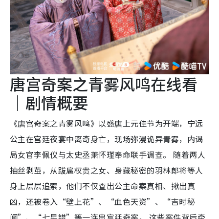
唐宫奇案之青雾风鸣在线看
｜剧情概要
《唐宫奇案之青雾风鸣》以盛唐上元佳节为开端，宁远
公主在宫廷夜宴中离奇身亡，现场弥漫诡异青雾，内谒
局女官李佩仪与太史丞萧怀瑾奉命联手调查。 随着两人
抽丝剥茧，从跋扈权贵之女、身藏秘密的羽林郎将等人
身上层层追索，他们不仅查出公主命案真相、揪出真
凶，还被卷入“壁上花”、“血色天资”、“吉时秘
闻”、“七星错”等一连串宫廷奇案。 这些案件背后牵