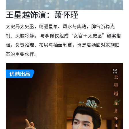
王星越饰演：萧怀瑾
太史局太史丞，精通星象、风水与典籍，脾气沉稳克
制、头脑冷静。 与李佩仪组成“女官＋太史丞”破案搭
档，负责推理、布局与抽丝剥茧，也是陪她面对家族旧
案的重要伙伴。