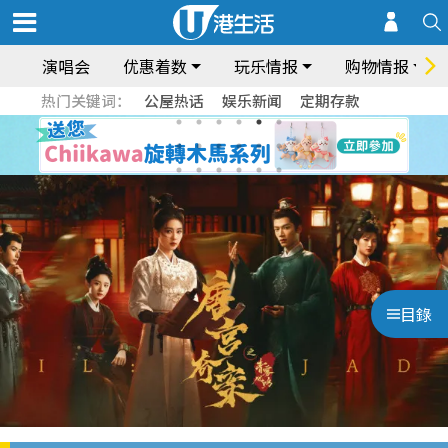
演唱会
优惠着数
玩乐情报
购物情报
热门关键词：
公屋热话
娱乐新闻
定期存款
目錄