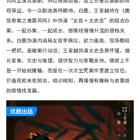
共同主演古装剧，两位极高颜值，加上亦是古装剧的收
视保证，令一众剧迷高呼期待。白鹿、王星越将在《唐
宫奇案之青雾风鸣》中饰演“女官＋太史丞”的组合办
案，一起办案、一起成长、感情线慢慢升温的搭档关
系。白鹿饰演内谒局女官李佩仪，武力值高、现场勘验
一把抓，是破案行动派；王星越饰演太史丞萧怀瑾，擅
长星象、文史与推理，提供智力与策略支持。情感上不
是一开始就撒糖，而是在一次次生死案件里建立信任，
价值观愈来愈契合，相识相知，再慢慢有暧昧与依靠感
的感情线发展。