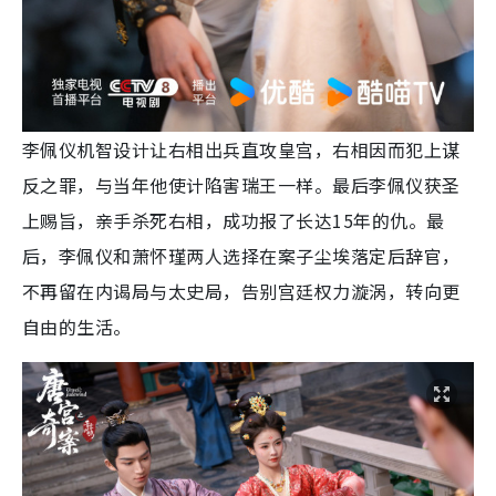
李佩仪机智设计让右相出兵直攻皇宫，右相因而犯上谋
反之罪，与当年他使计陷害瑞王一样。最后李佩仪获圣
上赐旨，亲手杀死右相，成功报了长达15年的仇。最
后，李佩仪和萧怀瑾两人选择在案子尘埃落定后辞官，
不再留在内谒局与太史局，告别宫廷权力漩涡，转向更
自由的生活。