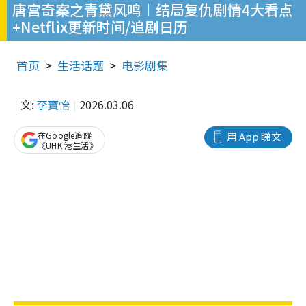
唐宫奇案之青黛风鸣︱结局复仇剧情4大看点
+Netflix更新时间/追剧日历
首页
生活话题
电影剧集
文:
李寶怡
2026.03.06
在Google追蹤
用 App 睇文
《UHK 港生活》