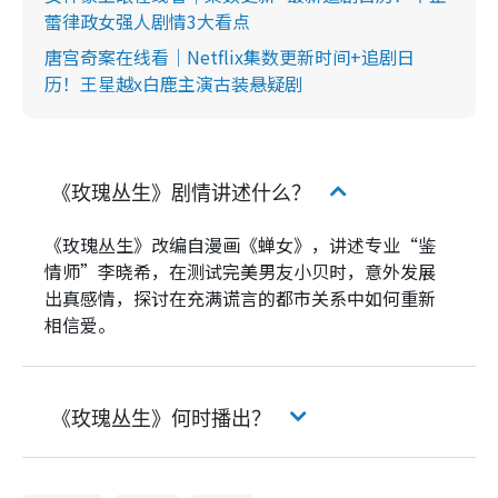
蕾律政女强人剧情3大看点
唐宫奇案在线看｜Netflix集数更新时间+追剧日
历！王星越x白鹿主演古装悬疑剧
《玫瑰丛生》剧情讲述什么？
《玫瑰丛生》改编自漫画《蝉女》，讲述专业“鉴
情师”李晓希，在测试完美男友小贝时，意外发展
出真感情，探讨在充满谎言的都市关系中如何重新
相信爱。
《玫瑰丛生》何时播出？