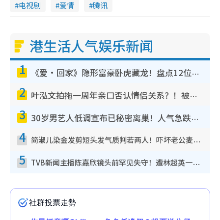
电视剧
爱情
腾讯
港生活人气娱乐新闻
1
《爱·回家》隐形富豪卧虎藏龙！盘点12位财气逼人的有钱艺人：这位美女3亿身家不愁做
2
叶泓文拍拖一周年亲口否认情侣关系？！被质疑感情造假竟称GM“普通同事”
3
30岁男艺人低调宣布已秘密离巢！人气急跌变失踪人口：“这几年过得并不容易”
4
简淑儿染金发剪短头发气质判若两人！吓坏老公麦大力都认不出：“你做什么？”
5
TVB新闻主播陈嘉欣镜头前罕见失守！遭林超英一句话突袭吓坏当场大笑