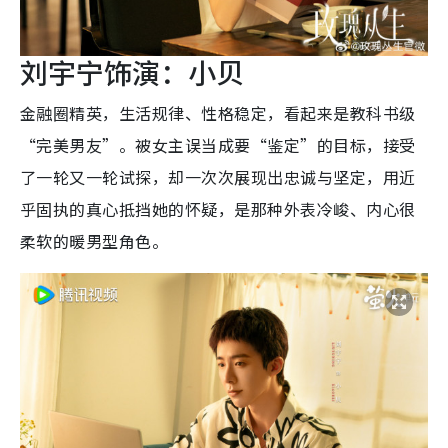
刘宇宁饰演：小贝
金融圈精英，生活规律、性格稳定，看起来是教科书级
“完美男友”。被女主误当成要“鉴定”的目标，接受
了一轮又一轮试探，却一次次展现出忠诚与坚定，用近
乎固执的真心抵挡她的怀疑，是那种外表冷峻、内心很
柔软的暖男型角色。