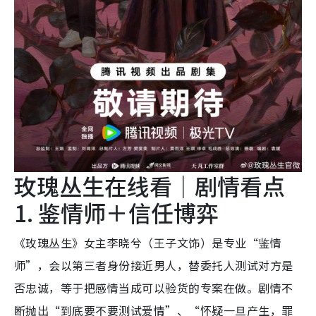
玫瑰丛生在线看｜剧情看点
1. 鉴情师＋信任博弈
《玫瑰丛生》女主李晓兮（王子文饰）是专业“鉴情
师”，会以第三者身份接近男人，替委托人测试对方是
否忠诚，等于把感情当成可以验货的专案在做。剧情不
断抛出“到底要不要测试爱情”、“怀疑一旦产生，罪