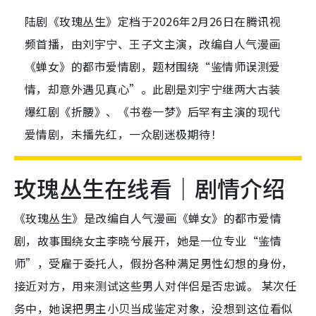
陆剧《玫瑰丛生》定档于2026年2月26日在腾讯视
频首播，由刘宇宁、王子文主演，改编自人气漫画
《蝉女》的都市爱情剧，题材围绕“鉴情师误测爱
情，却意外遇见真心”。此剧是刘宇宁继两大古装
爆红剧《折腰》、《书卷一梦》后罕有主演的现代
爱情剧，未播先红，一众剧迷极期待！
玫瑰丛生在线看｜剧情介绍
《玫瑰丛生》是改编自人气漫画《蝉女》的都市爱情
剧，故事围绕女主李晓兮展开，她是一位专业“鉴情
师”，受雇于委托人，假扮各种满足男性幻想的身份，
接近对方，用来测试这些男人对伴侣是否忠诚。 某次任
务中，她误把男主小贝当成鉴定对象，没想到这位看似