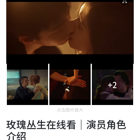
+2
点击图片放大
玫瑰丛生在线看｜演员角色
介绍