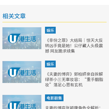
相关文章
娱乐
《非份之罪》大结局｜惊天大反
转凶手竟是她！公仔藏人头极震
撼 网友跪求续集
娱乐
《夫妻的博弈》郭柏妍亲自拆解
绿茶小三无辜妆容：“重手胭脂
妆”落足心思有玄机
电影剧集
夫妻的博弈张颖康角色全解析：