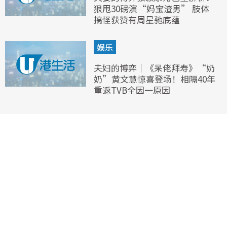
狠甩30磅演“妈宝渣男” 肢体
搞怪获赞有周星驰底蕴
娱乐
夫妇的博弈｜《呆佬拜寿》“奶
奶”黄文慧惊喜登场！相隔40年
重返TVB全因一原因