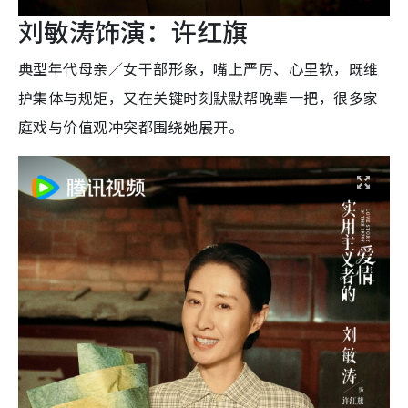
刘敏涛饰演：许红旗
典型年代母亲／女干部形象，嘴上严厉、心里软，既维
护集体与规矩，又在关键时刻默默帮晚辈一把，很多家
庭戏与价值观冲突都围绕她展开。