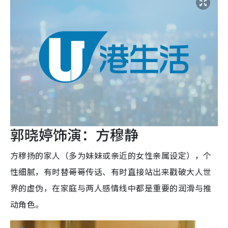
郭晓婷饰演：方穆静
方穆扬的家人（多为妹妹或亲近的女性亲属设定），个
性细腻，有时替哥哥传话、有时直接站出来戳破大人世
界的虚伪，在家庭与两人感情线中都是重要的润滑与推
动角色。