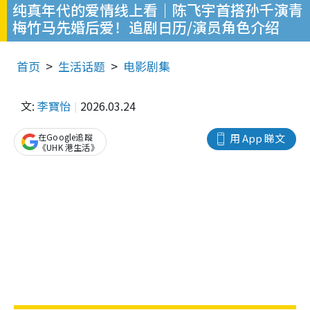
纯真年代的爱情线上看｜陈飞宇首搭孙千演青
梅竹马先婚后爱！追剧日历/演员角色介绍
首页
生活话题
电影剧集
文:
李寶怡
2026.03.24
在Google追蹤
用 App 睇文
《UHK 港生活》