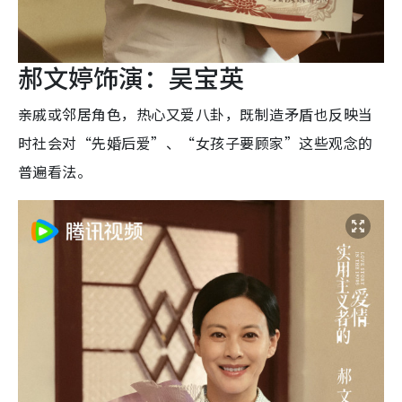
郝文婷饰演：吴宝英
亲戚或邻居角色，热心又爱八卦，既制造矛盾也反映当
时社会对“先婚后爱”、“女孩子要顾家”这些观念的
普遍看法。