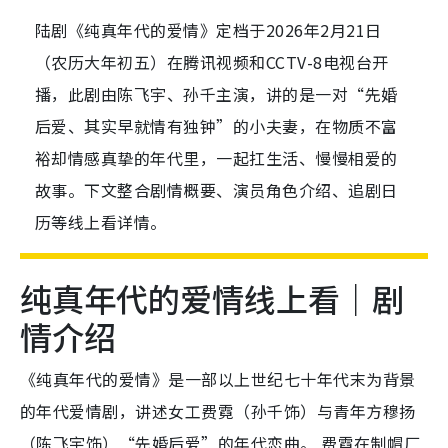
陆剧《纯真年代的爱情》定档于2026年2月21日
（农历大年初五）在腾讯视频和CCTV-8电视台开
播，此剧由陈飞宇、孙千主演，讲的是一对“先婚
后爱、其实早就情有独钟”的小夫妻，在物质不富
裕却情感真挚的年代里，一起扛生活、慢慢相爱的
故事。下文整合剧情概要、演员角色介绍、追剧日
历等线上看详情。
纯真年代的爱情线上看｜剧
情介绍
《纯真年代的爱情》是一部以上世纪七十年代末为背景
的年代爱情剧，讲述女工费霓（孙千饰）与青年方穆扬
（陈飞宇饰）“先婚后爱”的年代恋曲。 费霓在制帽厂