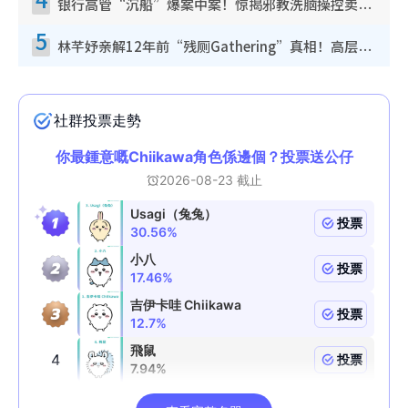
银行高管“沉船”爆案中案！惊揭邪教洗脑操控卖淫被吞600万，幕后黑手讲多错多
5
林芊妤亲解12年前“残厕Gathering”真相！高层解约一句话重创尊严，至今拒返TVB