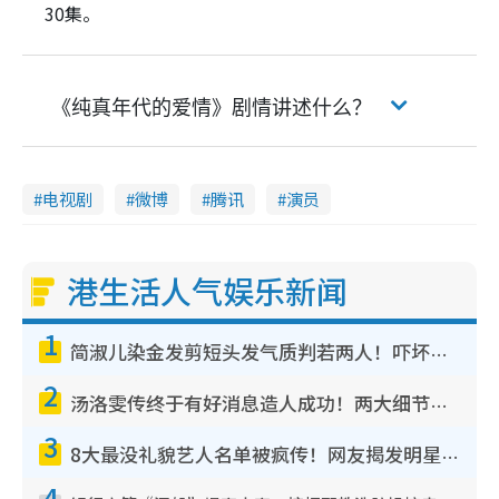
30集。
《纯真年代的爱情》剧情讲述什么？
电视剧
微博
腾讯
演员
港生活人气娱乐新闻
1
简淑儿染金发剪短头发气质判若两人！吓坏老公麦大力都认不出：“你做什么？”
2
汤洛雯传终于有好消息造人成功！两大细节曝孕味极浓引猜测：大肚婆先会咁！
3
8大最没礼貌艺人名单被疯传！网友揭发明星真面目，一致数落这一位是无品天花板？
4