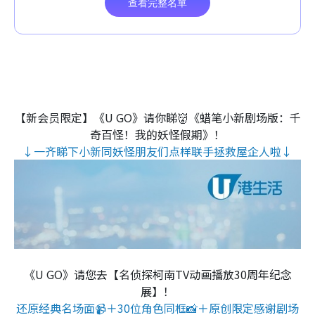
【新会员限定】《U GO》请你睇👹《蜡笔小新剧场版：千
奇百怪！我的妖怪假期》！
↓一齐睇下小新同妖怪朋友们点样联手拯救屋企人啦↓
《U GO》请您去【名侦探柯南TV动画播放30周年纪念
展】！
还原经典名场面📹＋30位角色同框📸＋原创限定感谢剧场