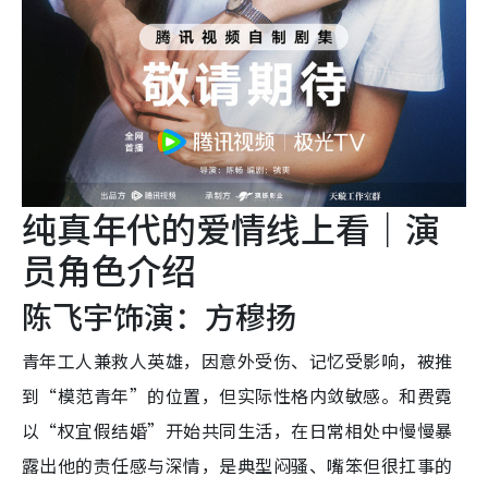
纯真年代的爱情线上看｜演
员角色介绍
陈飞宇饰演：方穆扬
青年工人兼救人英雄，因意外受伤、记忆受影响，被推
到“模范青年”的位置，但实际性格内敛敏感。和费霓
以“权宜假结婚”开始共同生活，在日常相处中慢慢暴
露出他的责任感与深情，是典型闷骚、嘴笨但很扛事的