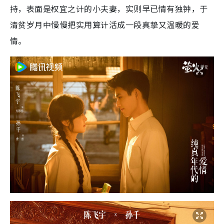
持，表面是权宜之计的小夫妻，实则早已情有独钟，于
清贫岁月中慢慢把实用算计活成一段真挚又温暖的爱
情。