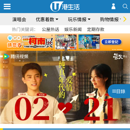
演唱会
优惠着数
玩乐情报
购物情报
热门关键词：
公屋热话
娱乐新闻
定期存款
目錄