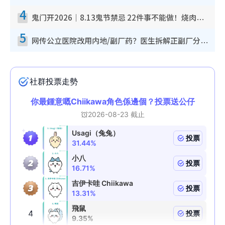
4
鬼门开2026｜8.13鬼节禁忌 22件事不能做！烧肉、刺身要少食？半夜勿吹口哨/打给个电话
5
网传公立医院改用内地/副厂药？医生拆解正副厂分别，揭4类人换药随时出事