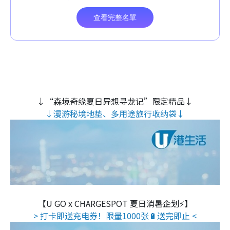
↓“森境奇缘夏日异想寻龙记”限定精品↓
↓漫游秘境地垫、多用途旅行收纳袋↓
【U GO x CHARGESPOT 夏日消暑企划⚡】
> 打卡即送充电券！限量1000张🔋送完即止 <