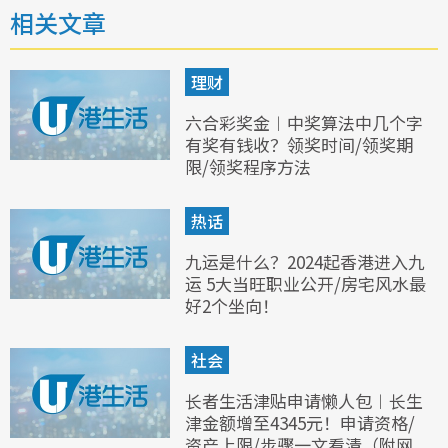
相关文章
理财
六合彩奖金︱中奖算法中几个字
有奖有钱收？领奖时间/领奖期
限/领奖程序方法
热话
九运是什么？2024起香港进入九
运 5大当旺职业公开/房宅风水最
好2个坐向！
社会
长者生活津贴申请懒人包︱长生
津金额增至4345元！申请资格/
资产上限/步骤一文看清（附网