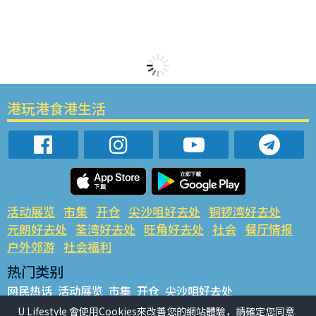
港玩港食港生活
活动展览
市集
开仓
尖沙咀好去处
铜锣湾好去处
元朗好去处
荃湾好去处
旺角好去处
社会
餐厅情报
户外郊游
社会福利
热门类别
网民热话
活动展览
市集
开仓
尖沙咀好去处
铜锣湾好去处
元朗好去处
荃湾好去处
旺角好去处
社会
U Lifestyle 會使用Cookies來改善您的網站體驗，請確定您同意