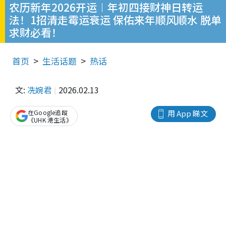
农历新年2026开运︱年初四接财神日转运
法！1招清走霉运衰运 保佑来年顺风顺水 脱单
求财必看！
首页
生活话题
热话
文:
冼婉君
2026.02.13
在Google追蹤
用 App 睇文
《UHK 港生活》