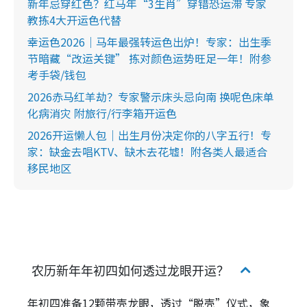
新年忌穿红色？红马年“3生肖”穿错恐运滞 专家
教拣4大开运色代替
幸运色2026｜马年最强转运色出炉！专家：出生季
节暗藏“改运关键” 拣对颜色运势旺足一年！附参
考手袋/钱包
2026赤马红羊劫？专家警示床头忌向南 换呢色床单
化病消灾 附旅行/行李箱开运色
2026开运懒人包｜出生月份决定你的八字五行！专
家：缺金去唱KTV、缺木去花墟！附各类人最适合
移民地区
农历新年年初四如何透过龙眼开运？
年初四准备12颗带壳龙眼，透过“脱壳”仪式，象