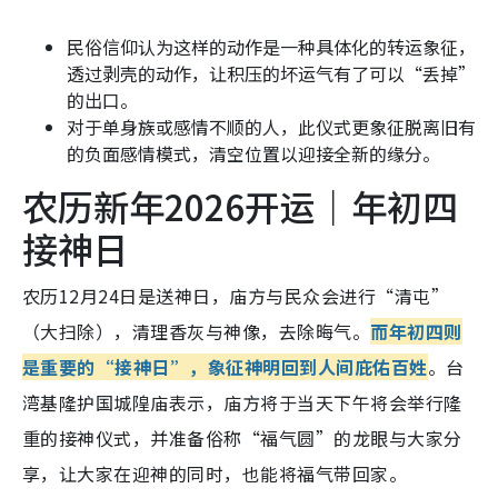
民俗信仰认为这样的动作是一种具体化的转运象征，
透
过剥壳的动作，让积压的坏运气有了可以“丢掉”
的出口。
对于单身族或感情不顺的人，此仪式更象征脱离旧有
的负面感情模式，清空位置以迎接全新的缘分。
农历新年2026开运｜年初四
接神日
农历12月24日是送神日，庙方与民众会进行“清屯”
（大扫除），清理香灰与神像，去除晦气。
而年初四则
是重要的“接神日”，象征神明回到人间庇佑百姓
。台
湾基隆护国城隍庙表示，庙方将于当天下午将会举行隆
重的接神仪式，并准备俗称“福气圆”的龙眼与大家分
享，让大家在迎神的同时，也能将福气带回家。