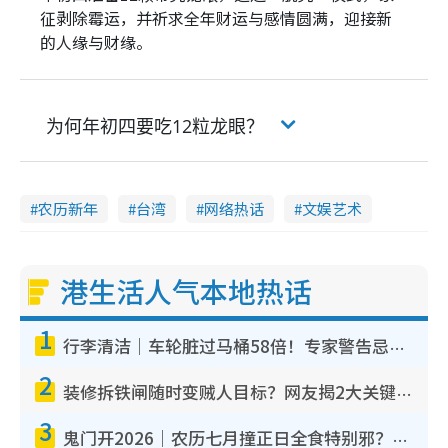
征剥除霉运，并祈求全年财运与感情圆满，迎接新
的人缘与财缘。
为何年初四要吃12粒龙眼？
农历新年
台湾
网络热话
文娱艺术
港生活人气本地热话
1
行李清洁｜车轮脏过马桶58倍！专家警告忌用酒精擦 教1招免脏手除菌
2
装修拆铁闸随时变贼人目标？网友揭2大关键用途：装新款等于白装？附新旧铁闸分别
3
鬼门开2026｜农历七月撞正日全食特别邪？专家警告切忌做一事！揭4大禁忌+2招保平安