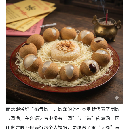
而龙眼俗称“福气圆”，圆润的外型本身就代表了团圆
与圆满，
在台语谐音中带有“圆”
与
“缘”的意涵。因
此食龙眼
不但是祈求个人福报，更隐含了求“人缘”与