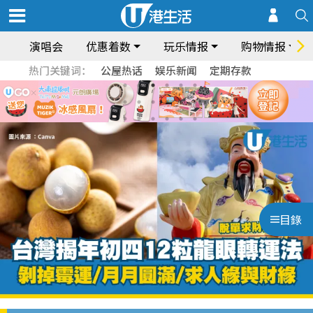
演唱会
优惠着数
玩乐情报
购物情报
热门关键词：
公屋热话
娱乐新闻
定期存款
目錄