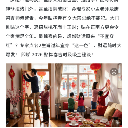
神爷拒诸门外，甚至招阴破财！命理专家小孟老师及唐
碧霞师傅警告，今年贴挥春有 9 大禁忌绝不能犯。大门
乱贴这个字，恐招烂桃花而非正财；贴在正南方更会令
全家病足全年。最惊喜的是，想增财运原来“不宜穿
红”？专家点名2生肖过年宜穿“这一色”，财运随时大
爆发！ 即睇 2026 贴挥春吉时及吸金秘诀！