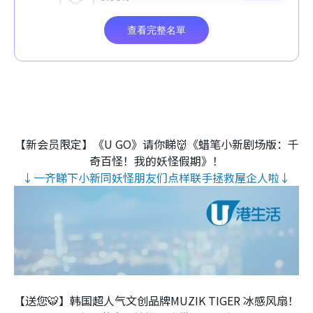
【新会员限定】《U GO》请你睇👹《蜡笔小新剧场版：千
奇百怪！我的妖怪假期》！
↓一齐睇下小新同妖怪朋友们点样联手拯救屋企人啦↓
【送您🐯】韩国超人气文创品牌MUZIK TIGER 冰感风扇！