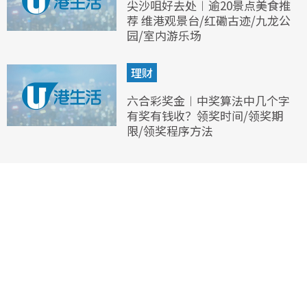
尖沙咀好去处︱逾20景点美食推
荐 维港观景台/红磡古迹/九龙公
园/室内游乐场
理财
六合彩奖金︱中奖算法中几个字
有奖有钱收？领奖时间/领奖期
限/领奖程序方法