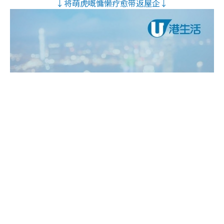
↓将萌虎嘅慵懒疗愈带返屋企↓