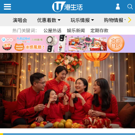
演唱会
优惠着数
玩乐情报
购物情报
热门关键词：
公屋热话
娱乐新闻
定期存款