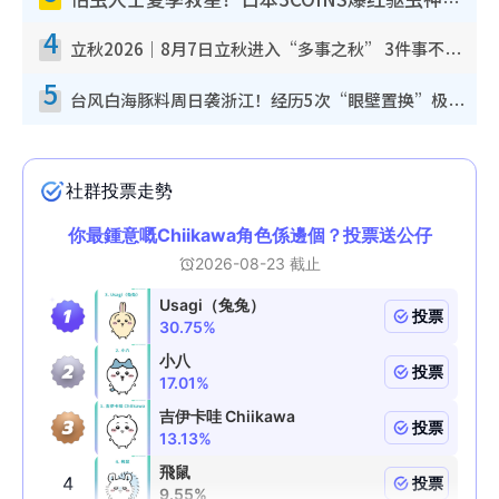
怕虫人士夏季救星！日本3COINS爆红驱虫神器$45起 1招“全程免触碰”轻松搞定小强
4
立秋2026｜8月7日立秋进入“多事之秋” 3件事不可做！专家教6招开运 清杂物／钱包纳气接好运
5
台风白海豚料周日袭浙江！经历5次“眼壁置换”极罕见 成登陆内地最长途台风