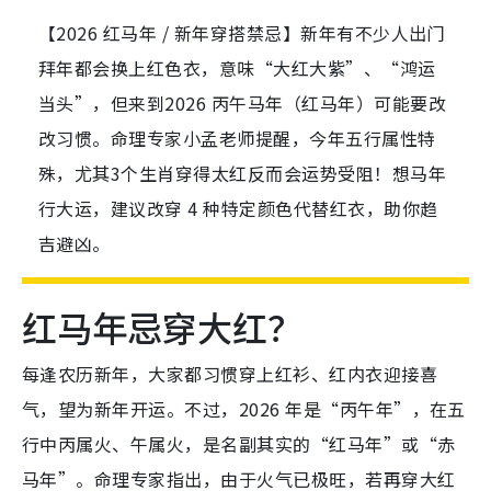
【2026 红马年 / 新年穿搭禁忌】新年有不少人出门
拜年都会换上红色衣，意味“大红大紫”、“鸿运
当头”，但来到2026 丙午马年（红马年）可能要改
改习惯。命理专家小孟老师提醒，今年五行属性特
殊，尤其3个生肖穿得太红反而会运势受阻！想马年
行大运，建议改穿 4 种特定颜色代替红衣，助你趋
吉避凶。
红马年忌穿大红？
每逢农历新年，大家都习惯穿上红衫、红内衣迎接喜
气，望为新年开运。不过，2026 年是“丙午年”，在五
行中丙属火、午属火，是名副其实的“红马年”或“赤
马年”。命理专家指出，由于火气已极旺，若再穿大红