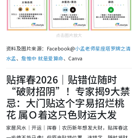
点击图片放大
资料及图片来源：Facebook@
小孟老师星座塔罗牌之清
水孟
、
詹惟中 就是爱算命
、Canva
贴挥春2026｜贴错位随时
“破财招阴”！专家揭9大禁
忌：大门贴这个字易招烂桃
花 属Ｏ着这只色财运大发
家居风水｜开运｜挥春｜农历新年想发大财，贴挥春这
一步绝不能马虎！但原来贴错位置、选错字，随时将财