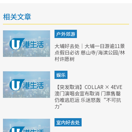
相关文章
户外郊游
大埔好去处｜大埔一日游逾11景
点假日必访 慈山寺/海滨公园/林
村许愿树
娱乐
【突发取消】COLLAR × 4EVE
澳门演唱会宣布取消 门票售罄
仍难逃厄运 乐迷怒轰“不可抗
力”
室内好去处