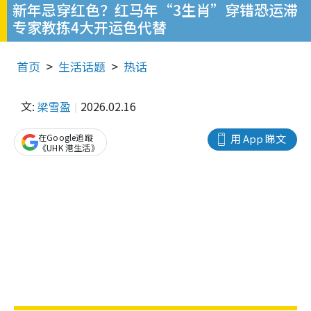
新年忌穿红色？红马年“3生肖”穿错恐运滞
专家教拣4大开运色代替
首页
生活话题
热话
文:
梁雪盈
2026.02.16
在Google追蹤
用 App 睇文
《UHK 港生活》