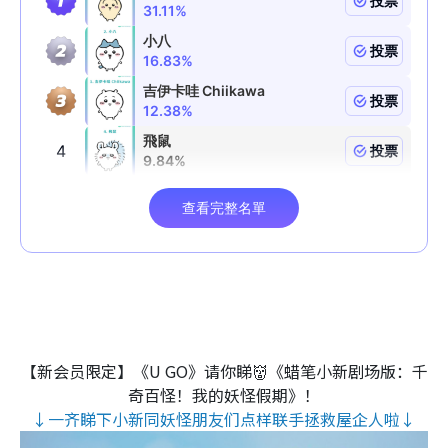
【新会员限定】《U GO》请你睇👹《蜡笔小新剧场版：千
奇百怪！我的妖怪假期》！
↓一齐睇下小新同妖怪朋友们点样联手拯救屋企人啦↓