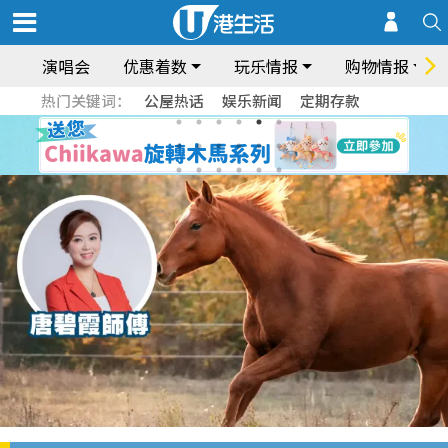
演唱会
优惠着数
玩乐情报
购物情报
热门关键词：
公屋热话
娱乐新闻
定期存款