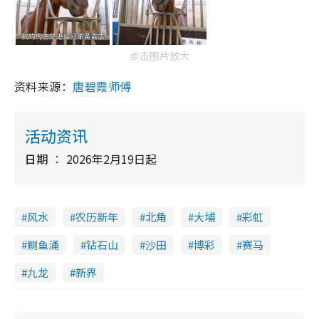
点击图片放大
资料来源：
唐碧霞师傅
活动资讯
日期
2026年2月19日起
风水
农历新年
北角
大埔
彩虹
鲗鱼涌
钻石山
沙田
博彩
赛马
九龙
新界