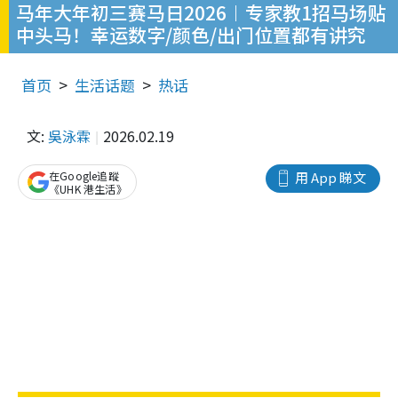
马年大年初三赛马日2026︱专家教1招马场贴
中头马！幸运数字/颜色/出门位置都有讲究
首页
生活话题
热话
文:
吳泳霖
2026.02.19
在Google追蹤
用 App 睇文
《UHK 港生活》