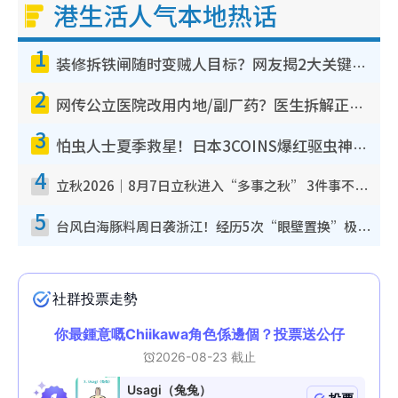
港生活人气本地热话
1
装修拆铁闸随时变贼人目标？网友揭2大关键用途：装新款等于白装？附新旧铁闸分别
2
网传公立医院改用内地/副厂药？医生拆解正副厂分别，揭4类人换药随时出事
3
怕虫人士夏季救星！日本3COINS爆红驱虫神器$45起 1招“全程免触碰”轻松搞定小强
4
立秋2026｜8月7日立秋进入“多事之秋” 3件事不可做！专家教6招开运 清杂物／钱包纳气接好运
5
台风白海豚料周日袭浙江！经历5次“眼壁置换”极罕见 成登陆内地最长途台风