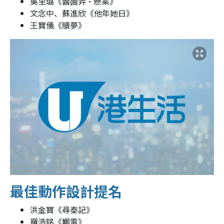
吳里璐《醬園弄‧懸案》
文念中、蘇進欣《他年她日》
王寶儀《贖夢》
最佳動作設計提名
洪金寶《尋秦記》
羅浩銘《觸電》