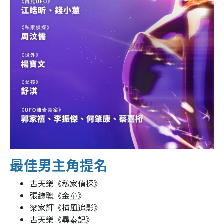
最佳男主角提名
古天樂《私家偵探》
張繼聰《金童》
梁家輝《捕風追影》
古天樂《尋秦記》