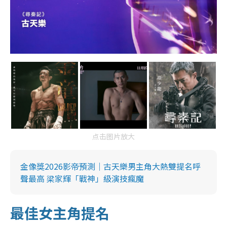
点击图片放大
金像獎2026影帝預測｜古天樂男主角大熱雙提名呼
聲最高 梁家輝「戰神」級演技瘋魔
最佳女主角提名