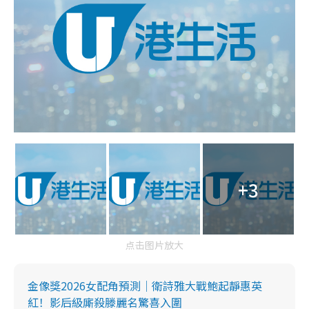
+3
点击图片放大
金像獎2026女配角預測｜衛詩雅大戰鮑起靜惠英
紅！影后級廝殺滕麗名驚喜入圍