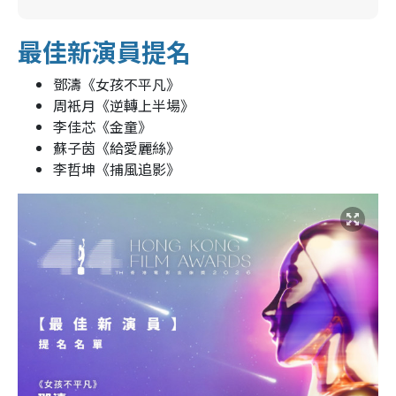
最佳新演員提名
鄧濤《女孩不平凡》
周衹月《逆轉上半場》
李佳芯《金童》
蘇子茵《給愛麗絲》
李哲坤《捕風追影》