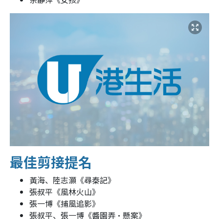
最佳剪接提名
黃海、陸志灝《尋秦記》
張叔平《風林火山》
張一博《捕風追影》
張叔平、張一博《醬園弄‧懸案》