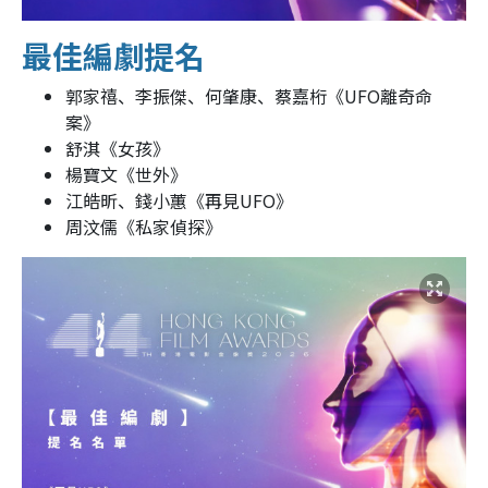
最佳編劇提名
郭家禧、李振傑、何肇康、蔡嘉桁《UFO離奇命
案》
舒淇《女孩》
楊寶文《世外》
江皓昕、錢小蕙《再見UFO》
周汶儒《私家偵探》