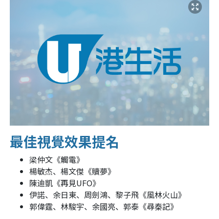
最佳視覺效果提名
梁仲文《觸電》
楊敏杰、楊文傑《贖夢》
陳迪凱《再見UFO》
伊諾、余日東、周劍鴻、黎子飛《風林火山》
郭偉霆、林駿宇、余國亮、郭泰《尋秦記》