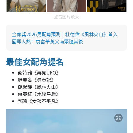
点击图片放大
金像獎2026男配角預測｜杜德偉《風林火山》首入
圍即大熱！袁富華黃又南緊隨其後
最佳女配角提名
衛詩雅《再見UFO》
滕麗名《尋秦記》
鮑起靜《風林火山》
惠英紅《水餃皇后》
鄧濤《女孩不平凡》