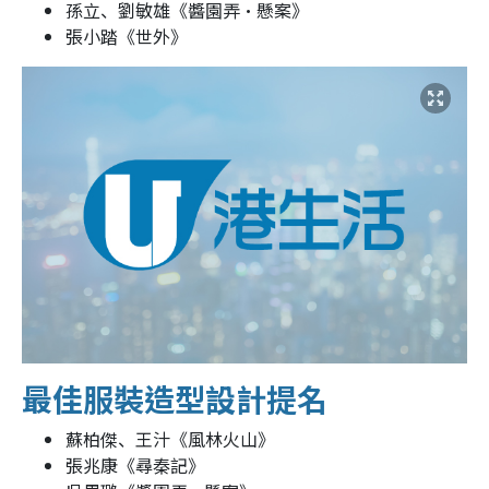
孫立、劉敏雄《醬園弄‧懸案》
張小踏《世外》
最佳服裝造型設計提名
蘇柏傑、王汁《風林火山》
張兆康《尋秦記》