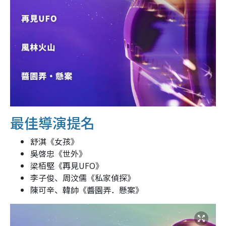
最佳導演提名
舒淇《女孩》
吳啓忠《世外》
梁栢堅《再見UFO》
李子俊、周汶儒《私家偵探》
陳可辛、韓帥《醬園弄．懸案》