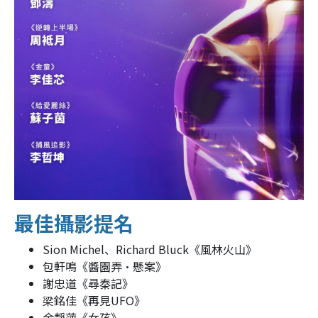
最佳攝影提名
Sion Michel、Richard Bluck《風林火山》
包軒鳴《醬園弄‧懸案》
謝忠道《尋秦記》
梁銘佳《再見UFO》
余靜萍《女孩》