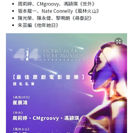
周莉婷、CMgroovy、馮穎琪《世外》
坂本龍一、Nate Connelly《風林火山》
陳光榮、陳永健、黎鳴朗《尋秦記》
朱芸編《他年她日》