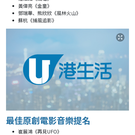
黃偉亮《金童》
鄧瑞華、熊欣欣《風林火山》
蘇杭《捕風追影》
最佳原創電影音樂提名
崔展鴻《再見UFO》