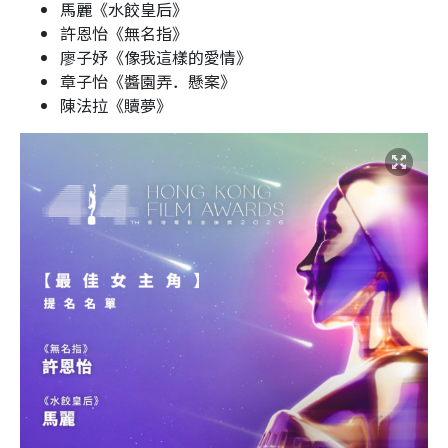
馬麗《水餃皇后》
許恩怡《無名指》
廖子妤《像我這樣的愛情》
章子怡《醬園弄．懸案》
陳法拉《贖夢》