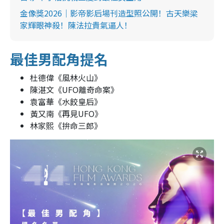
金像獎2026｜影帝影后場刊造型照公開！古天樂梁
家輝眼神殺！陳法拉貴氣逼人！
最佳男配角提名
杜德偉《風林火山》
陳湛文《UFO離奇命案》
袁富華《水餃皇后》
黃又南《再見UFO》
林家熙《拚命三郎》