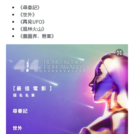
《尋秦記》
《世外》
《再見UFO》
《風林火山》
《醬園弄．懸案》