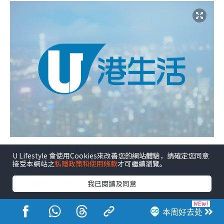
新晉導演提名
U Lifestyle 會使用Cookies來改善您的網站體驗，請確定您同意
接受本網站之
私隱政策和使用條款
才可繼續瀏覽。
龔兆平《他年她日》
吳啓忠《世外》
我已閱讀及同意
郭家禧、李振傑《UFO離奇命案》
麥浚龍《風林火山》
本周好去处
舒淇《女孩》