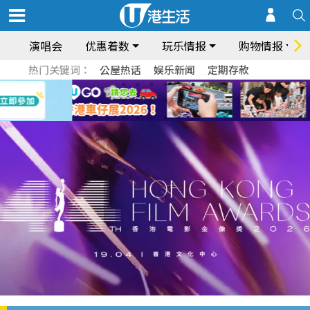
演唱会
优惠着数
玩乐情报
购物情报
热门关键词：
公屋热话
娱乐新闻
定期存款