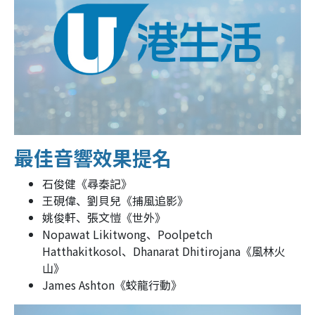
最佳音響效果提名
石俊健《尋秦記》
王硯偉、劉貝兒《捕風追影》
姚俊軒、張文愷《世外》
Nopawat Likitwong、Poolpetch
Hatthakitkosol、Dhanarat Dhitirojana《風林火
山》
James Ashton《蛟龍行動》