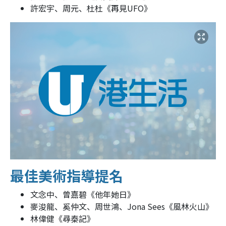
許宏宇、周元、杜杜《再見UFO》
最佳美術指導提名
文念中、曾嘉碧《他年她日》
麥浚龍、奚仲文、周世鴻、Jona Sees《風林火山》
林偉健《尋秦記》