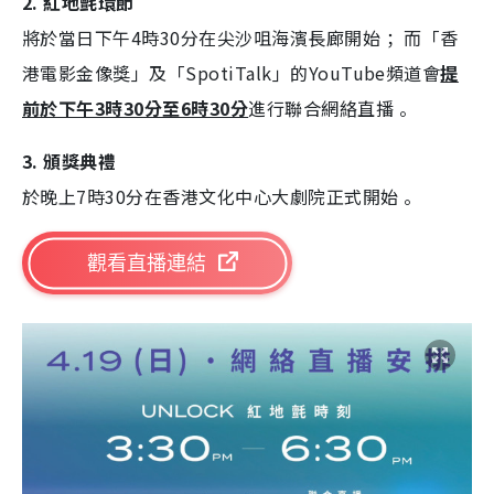
2. 紅地氈環節
將於當日下午4時30分在尖沙咀海濱長廊開始 ；而「香
港電影金像獎」及「SpotiTalk」的YouTube頻道會
提
前於下午3時30分至6時30分
進行聯合網絡直播 。
3. 頒獎典禮
於晚上7時30分在香港文化中心大劇院正式開始 。
觀看直播連結