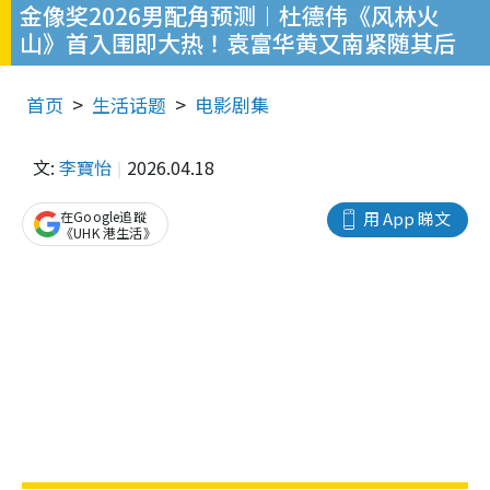
金像奖2026男配角预测︱杜德伟《风林火
山》首入围即大热！袁富华黄又南紧随其后
首页
生活话题
电影剧集
文:
李寶怡
2026.04.18
在Google追蹤
用 App 睇文
《UHK 港生活》