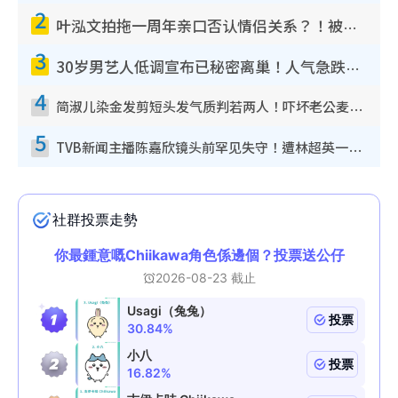
2
叶泓文拍拖一周年亲口否认情侣关系？！被质疑感情造假竟称GM“普通同事”
3
30岁男艺人低调宣布已秘密离巢！人气急跌变失踪人口：“这几年过得并不容易”
4
简淑儿染金发剪短头发气质判若两人！吓坏老公麦大力都认不出：“你做什么？”
5
TVB新闻主播陈嘉欣镜头前罕见失守！遭林超英一句话突袭吓坏当场大笑