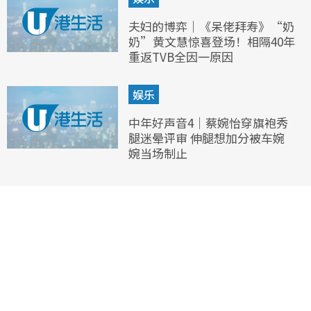
夫妇的博弈｜《呆佬拜寿》“奶
奶”黄文慧惊喜登场！相隔40年
重返TVB全因一原因
娱乐
中年好声音4｜蔡婉怡穿旗袍秀
腿迷晕评审 伸腿想加分被车婉
婉当场制止