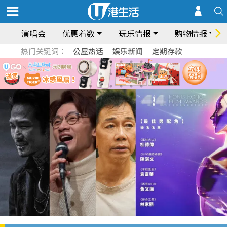
演唱会
优惠着数
玩乐情报
购物情报
热门关键词：
公屋热话
娱乐新闻
定期存款