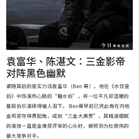
袁富华、陈湛文：三金影帝
对阵黑色幽默
紧随其后的是实力派袁富华（Ben 哥）。他在《水饺皇
后》中饰演热心肠的“糖水伯”，将一位平凡却温暖的
基层伯乐演绎得催人泪下。 Ben哥早前已凭此角在内地
金鸡奖夺得男配角，成就“三金大满贯”，其精湛细腻
的演技一直是金像奖评审的心头好，被预测为杜德伟的
最大竞争对手。