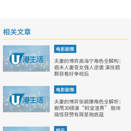
相关文章
电影剧集
夫妻的博弈高海宁角色全解构：
癌末人妻变女强人逆袭 演技超
群获看好争视后
电影剧集
夫妻的博弈张颖康角色全解析：
狠甩30磅演“妈宝渣男” 肢体
搞怪获赞有周星驰底蕴
娱乐