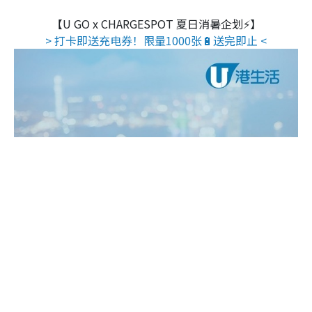
【U GO x CHARGESPOT 夏日消暑企划⚡】
> 打卡即送充电券！限量1000张🔋送完即止 <