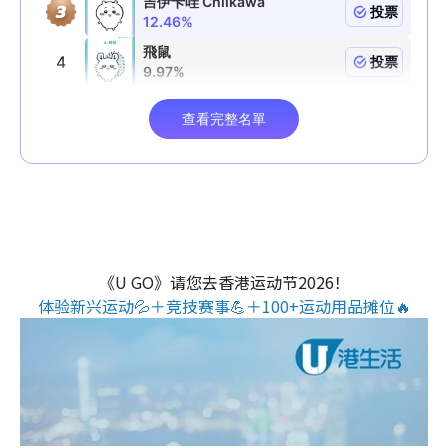
《U GO》请您去香港运动节2026！
体验新兴运动💦＋竞技赛事💪＋100+运动用品摊位🔥