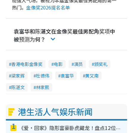
现强大气场，被视为本届金像奖最佳男配角的第一
热门。
金像奖2026提名名单
袁富华和陈湛文在金像奖最佳男配角奖项中
被预测为何？
香港电影金像奖
电影
演员
颁奖礼
梁家辉
杜德伟
袁富华
黄又南
陈湛文
林家熙
港生活人气娱乐新闻
1
《爱·回家》隐形富豪卧虎藏龙！盘点12位财气逼人的有钱艺人：这位美女3亿身家不愁做