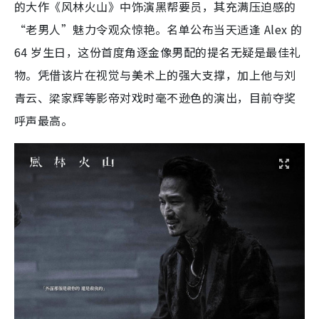
的大作《风林火山》中饰演黑帮要员，其充满压迫感的
“老男人”魅力令观众惊艳。名单公布当天适逢 Alex 的
64 岁生日，这份首度角逐金像男配的提名无疑是最佳礼
物。凭借该片在视觉与美术上的强大支撑，加上他与刘
青云、梁家辉等影帝对戏时毫不逊色的演出，目前夺奖
呼声最高。