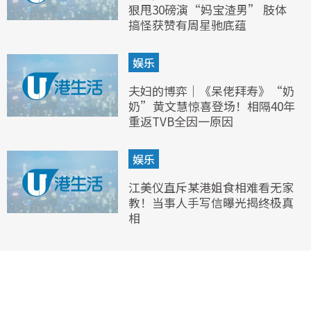
狠甩30磅演“妈宝渣男” 肢体
搞怪获赞有周星驰底蕴
娱乐
夫妇的博弈｜《呆佬拜寿》“奶
奶”黄文慧惊喜登场！相隔40年
重返TVB全因一原因
娱乐
江美仪直斥某港姐食相难看无家
教！当事人手写信曝光揭终极真
相