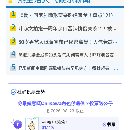
1
《爱·回家》隐形富豪卧虎藏龙！盘点12位财气逼人的有钱艺人：这位美女3亿身家不愁做
2
叶泓文拍拖一周年亲口否认情侣关系？！被质疑感情造假竟称GM“普通同事”
3
30岁男艺人低调宣布已秘密离巢！人气急跌变失踪人口：“这几年过得并不容易”
4
简淑儿染金发剪短头发气质判若两人！吓坏老公麦大力都认不出：“你做什么？”
5
TVB新闻主播陈嘉欣镜头前罕见失守！遭林超英一句话突袭吓坏当场大笑