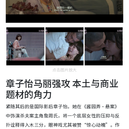
点击图片放大
章子怡马丽强攻 本土与商业
题材的角力
紧随其后的是国际影后章子怡。她在《酱园弄·悬案》
中饰演杀夫案主角詹周氏，将一个底层女性的压抑与反
扑诠释得入木三分，眼神戏尤其被赞“惊心动魄”。作