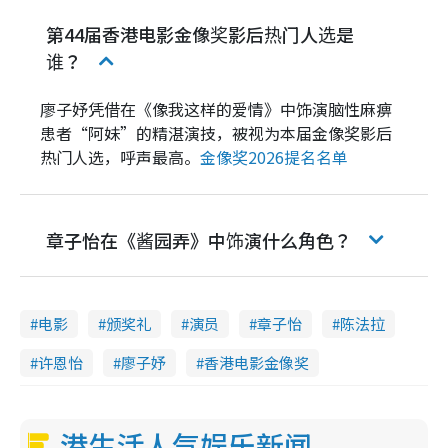
第44届香港电影金像奖影后热门人选是
谁？
廖子妤凭借在《像我这样的爱情》中饰演脑性麻痹
患者“阿妹”的精湛演技，被视为本届金像奖影后
热门人选，呼声最高。
金像奖2026提名名单
章子怡在《酱园弄》中饰演什么角色？
电影
颁奖礼
演员
章子怡
陈法拉
许恩怡
廖子妤
香港电影金像奖
港生活人气娱乐新闻