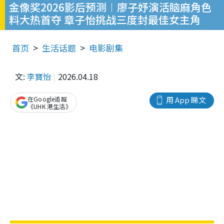
金像奖2026影后预测︱廖子妤演活脑麻角色
料大热首夺 章子怡挑战三度封最佳女主角
首页
生活话题
电影剧集
文:
李寶怡
2026.04.18
在Google追蹤
用 App 睇文
《UHK 港生活》