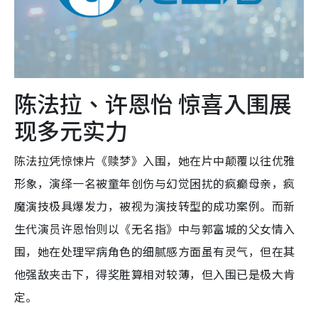
陈法拉、许恩怡 惊喜入围展
现多元实力
陈法拉凭惊悚片《赎梦》入围，她在片中颠覆以往优雅
形象，演绎一名被童年创伤与幻觉困扰的疯癫母亲，疯
魔演技极具爆发力，被视为演技转型的成功案例。而新
生代演员许恩怡则以《无名指》中与郭富城的父女情入
围，她在处理罕病角色的细腻感方面虽有灵气，但在其
他强敌夹击下，得奖胜算相对较薄，但入围已是极大肯
定。