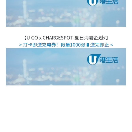
【U GO x CHARGESPOT 夏日消暑企划⚡】
> 打卡即送充电券！限量1000张🔋送完即止 <