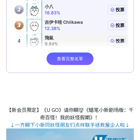
【新会员限定】《U GO》请你睇👹《蜡笔小新剧场版：千
奇百怪！我的妖怪假期》！
↓一齐睇下小新同妖怪朋友们点样联手拯救屋企人啦↓