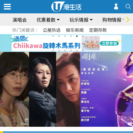
演唱会
优惠着数
玩乐情报
购物情报
热门关键词：
公屋热话
娱乐新闻
定期存款