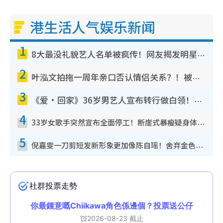
港生活人气娱乐新闻
1
8大最没礼貌艺人名单被疯传！网友揭发明星真面目，一致数落这一位是无品天花板？
2
叶泓文拍拖一周年亲口否认情侣关系？！被质疑感情造假竟称GM“普通同事”
3
《爱·回家》36岁男艺人宣布转行做白领！卸下艺人身份回归素人平淡生活
4
33岁女歌手突然宣布全面停工！断崖式暴瘦疑身体亮红灯！声明曝：将暂时淡出
5
倪嘉雯一刀剪短发新形象更加像陈自瑶！舍弃金色长发造型气质大变超惊喜