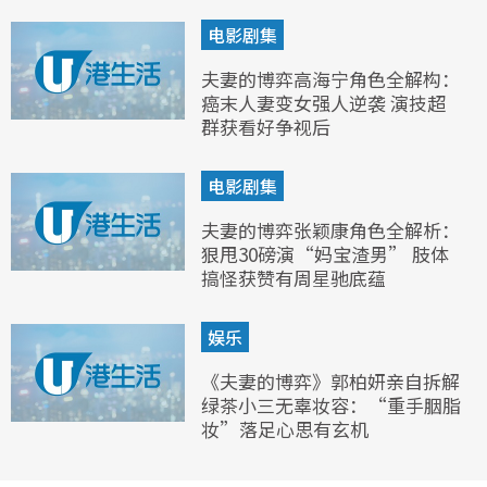
电影剧集
夫妻的博弈高海宁角色全解构：
癌末人妻变女强人逆袭 演技超
群获看好争视后
电影剧集
夫妻的博弈张颖康角色全解析：
狠甩30磅演“妈宝渣男” 肢体
搞怪获赞有周星驰底蕴
娱乐
《夫妻的博弈》郭柏妍亲自拆解
绿茶小三无辜妆容：“重手胭脂
妆”落足心思有玄机