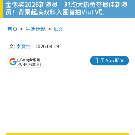
金像奖2026新演员︱邓淘大热勇夺最佳新演
员！背景起底双料入围曾拍ViuTV剧
首页
生活话题
娱乐
文:
李寶怡
2026.04.19
在Google追蹤
用 App 睇文
《UHK 港生活》