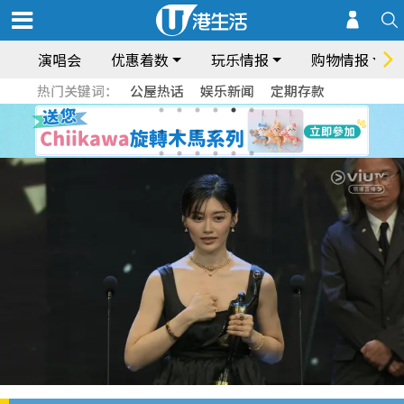
演唱会
优惠着数
玩乐情报
购物情报
热门关键词：
公屋热话
娱乐新闻
定期存款