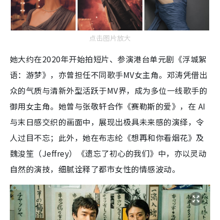
点击图片放大
她大约在2020年开始拍短片、参演港台单元剧《浮城絮
语：游梦》，亦曾担任不同歌手MV女主角。邓涛凭借出
众的气质与清新外型活跃于MV界，成为多位一线歌手的
御用女主角。她曾与张敬轩合作《赛勒斯的爱》，在 AI
与末日感交织的画面中，展现出极具未来感的演绎，令
人过目不忘；此外，她在布志纶《想再和你看烟花》及
魏浚笙（Jeffrey）《遗忘了初心的我们》中，亦以灵动
自然的演技，细腻诠释了都市女性的情感波动。