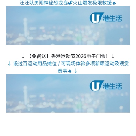
汪汪队勇闯神秘恐龙岛🦖火山爆发极限救援🔥
↓ 【免费送】香港运动节2026电子门票！↓
↓ 设过百运动用品摊位 / 可现场体验多项新颖运动及观赏
赛事🔥 ↓