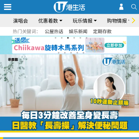
演唱会
优惠着数
玩乐情报
购物情报
热门关键词：
公屋热话
娱乐新闻
定期存款