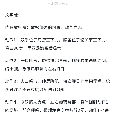
点击图片放大
文字版：
内脏放松操：放松僵硬的内脏，改善血流
动作1：双手位于肩膀正下方，膝盖位于髋关节正下方、
弯曲90度，呈四足跪姿后吸气
动作2：一边吐气，慢慢拱起背部，视线看向两脚之间，
缩小腹，想像肩胛骨向左右打开
动作3：大口吸气，伸展腹肌，将肩胛骨向中间靠拢，抬
头时注意不要过度以免伤到颈部
动作4：以双膝为支点，左右旋转臀部，身体回到动作1
的姿势，配合呼吸，臀部左右交替各转2圈，动作1~4进