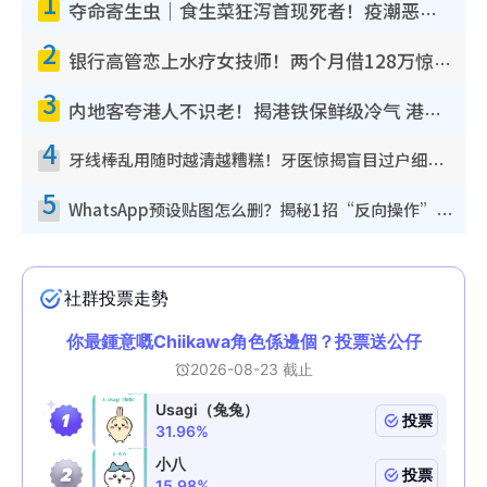
1
夺命寄生虫｜食生菜狂泻首现死者！疫潮恶化录1.8万宗病例 揭洗菜3大谬误
2
银行高管恋上水疗女技师！两个月借128万惊觉“沉船”沉落火海 揭背后疑似邪教操控卖淫
3
内地客夸港人不识老！揭港铁保鲜级冷气 港人求放过：别投诉
4
牙线棒乱用随时越清越糟糕！牙医惊揭盲目过户细菌恐致龋齿：这种才是日常真保养
5
WhatsApp预设贴图怎么删？揭秘1招“反向操作”还原简洁界面 附3步实测教程