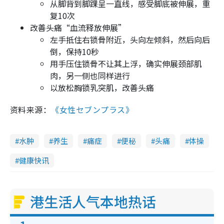
从脚背到脚踝呈一直线，感受脚底被伸展，重
复10次
改善头痛“血流释放伸展”
左手抵住右锁骨附近，头向左倾斜，然后向后
倒，保持10秒
用手压住锁骨不让其上浮，确实伸展颈部肌
肉，另一侧也同样进行
以放松胸锁乳突肌，改善头痛
资料来源：
《女性セブンプラス》
水肿
养生
痛症
便秘
头痛
体操
健康快讯
港生活人气本地热话