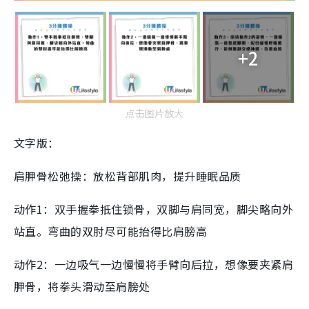
+2
点击图片放大
文字版：
肩胛骨松弛操：放松背部肌肉，提升睡眠品质
动作1：双手握拳抵住锁骨，双脚与肩同宽，脚尖略向外
站直。弯曲的双肘尽可能抬得比肩膀高
动作2：一边吸气一边慢慢将手臂向后拉，想像要夹紧肩
胛骨，将拳头滑动至肩膀处