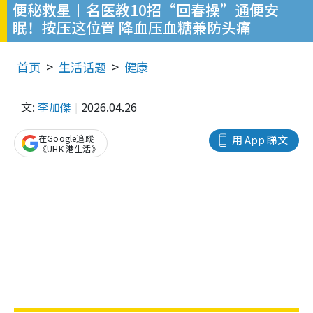
便秘救星︱名医教10招“回春操”通便安
眠！按压这位置 降血压血糖兼防头痛
首页
生活话题
健康
文:
李加傑
2026.04.26
在Google追蹤
用 App 睇文
《UHK 港生活》