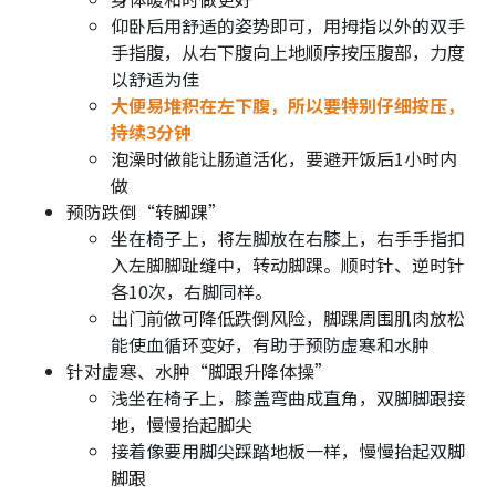
仰卧后用舒适的姿势即可，用拇指以外的双手
手指腹，从右下腹向上地顺序按压腹部，力度
以舒适为佳
大便易堆积在左下腹，所以要特别仔细按压，
持续3分钟
泡澡时做能让肠道活化，要避开饭后1小时内
做
预防跌倒“转脚踝”
坐在椅子上，将左脚放在右膝上，右手手指扣
入左脚脚趾缝中，转动脚踝。顺时针、逆时针
各10次，右脚同样。
出门前做可降低跌倒风险，脚踝周围肌肉放松
能使血循环变好，有助于预防虚寒和水肿
针对虚寒、水肿“脚跟升降体操”
浅坐在椅子上，膝盖弯曲成直角，双脚脚跟接
地，慢慢抬起脚尖
接着像要用脚尖踩踏地板一样，慢慢抬起双脚
脚跟