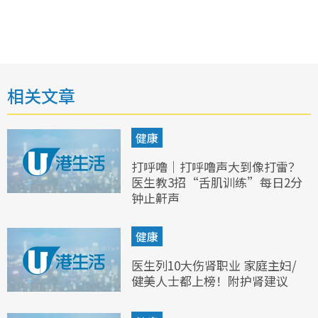
相关文章
健康
打呼噜｜打呼噜声大到像打雷？
医生教3招“舌肌训练”每日2分
钟止鼾声
健康
医生列10大伤肾职业 家庭主妇/
健美人士都上榜！附护肾建议