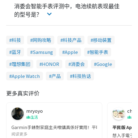
消委会智能手表评测中，电池续航表现最佳
的型号是？
科技
网购攻略
科技产品
移动装置
蓝牙
Samsung
Apple
智能手表
理想集团
HONOR
消委会
Google
Apple Watch
产品
科技热话
更多真实评价
mryoyo
chii
生活
日
Garmin手錶對家庭主夫嚟講真係好實用！平時買餸、做家務、
平民版 Appl
阅读更多
想入手電子錶、