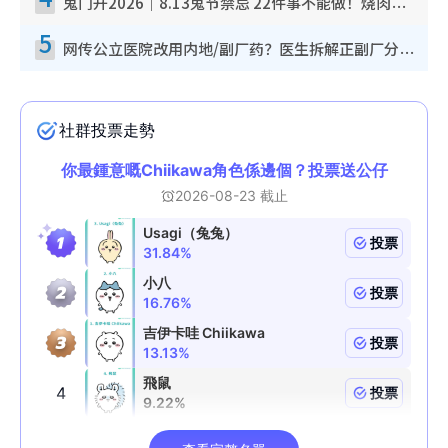
鬼门开2026｜8.13鬼节禁忌 22件事不能做！烧肉、刺身要少食？半夜勿吹口哨/打给个电话
5
网传公立医院改用内地/副厂药？医生拆解正副厂分别，揭4类人换药随时出事