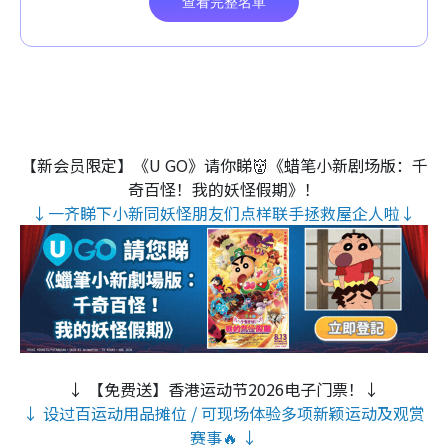
【新会员限定】《U GO》请你睇👹《蜡笔小新剧场版：千
奇百怪！我的妖怪假期》！
↓一齐睇下小新同妖怪朋友们点样联手拯救屋企人啦↓
↓ 【免费送】香港运动节2026电子门票！↓
↓ 设过百运动用品摊位 / 可现场体验多项新颖运动及观赏
赛事🔥 ↓