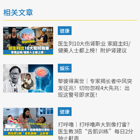
相关文章
健康
医生列10大伤肾职业 家庭主妇/
健美人士都上榜！附护肾建议
娱乐
黎彼得离世｜专家揭长者中风突
发征兆！切勿忽视4大先兆：出
现这警号即求医！
健康
打呼噜｜打呼噜声大到像打雷？
医生教3招“舌肌训练”每日2分
钟止鼾声