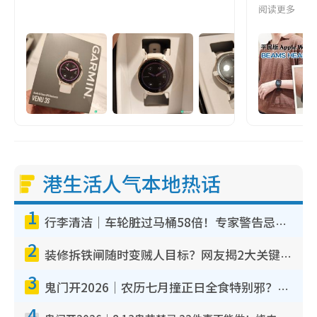
阅读更多
港生活人气本地热话
1
行李清洁｜车轮脏过马桶58倍！专家警告忌用酒精擦 教1招免脏手除菌
2
装修拆铁闸随时变贼人目标？网友揭2大关键用途：装新款等于白装？附新旧铁闸分别
3
鬼门开2026｜农历七月撞正日全食特别邪？专家警告切忌做一事！揭4大禁忌+2招保平安
4