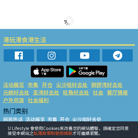
港玩港食港生活
活动展览
市集
开仓
尖沙咀好去处
铜锣湾好去处
元朗好去处
荃湾好去处
旺角好去处
社会
餐厅情报
户外郊游
社会福利
热门类别
网民热话
活动展览
市集
开仓
尖沙咀好去处
铜锣湾好去处
元朗好去处
荃湾好去处
旺角好去处
社会
U Lifestyle 會使用Cookies來改善您的網站體驗，請確定您同意
接受本網站之
私隱政策和使用條款
才可繼續瀏覽。
餐厅情报
户外郊游