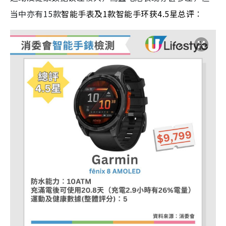
当中亦有15款
智能手表及1款智能手环获4.5星总评︰