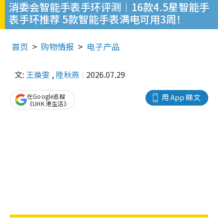
消委会智能手表手环评测︱16款4.5星智能手
表手环推荐 5款智能手表满电可用3周！
首页
购物情报
电子产品
文:
王煥雯
,
陸秋燕
2026.07.29
在Google追蹤
用 App 睇文
《UHK 港生活》