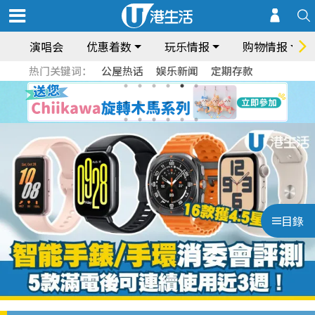
演唱会
优惠着数
玩乐情报
购物情报
热门关键词：
公屋热话
娱乐新闻
定期存款
目錄