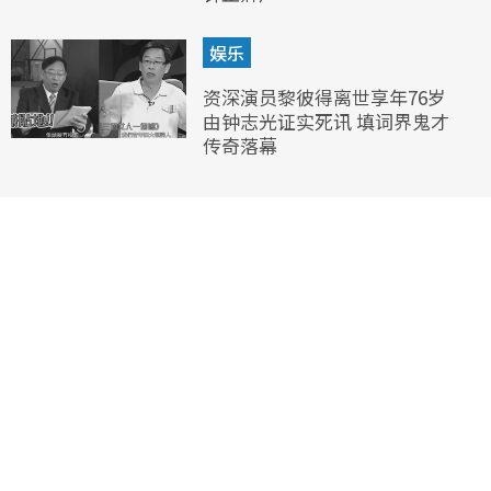
娱乐
资深演员黎彼得离世享年76岁
由钟志光证实死讯 填词界鬼才
传奇落幕