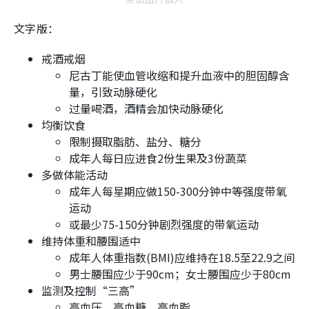
文字版：
戒酒戒烟
尼古丁能使血管收缩和提升血液中的胆固醇含
量，引致动脉硬化
过量喝酒，酒精会加快动脉硬化
均衡饮食
限制摄取脂肪、盐分、糖分
成年人每日应进食2份生果及3份蔬菜
多做体能活动
成年人每星期应做150-300分钟中等强度带氧
运动
或最少75-150分钟剧烈强度的带氧运动
维持体重和腰围适中
成年人体重指数(BMI)应维持在18.5至22.9之间
男士腰围应少于90cm；女士腰围应少于80cm
监测及控制“三高”
高血压、高血糖、高血脂