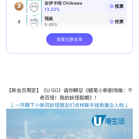
【新会员限定】《U GO》请你睇👹《蜡笔小新剧场版：千
奇百怪！我的妖怪假期》！
↓一齐睇下小新同妖怪朋友们点样联手拯救屋企人啦↓