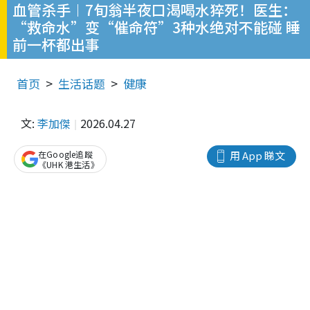
血管杀手︱7旬翁半夜口渴喝水猝死！医生：
“救命水”变“催命符”3种水绝对不能碰 睡
前一杯都出事
首页
生活话题
健康
文:
李加傑
2026.04.27
在Google追蹤
用 App 睇文
《UHK 港生活》