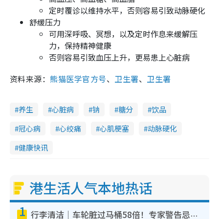
定时覆诊以维持水平，否则容易引致动脉硬化
舒缓压力
可用深呼吸、冥想，以及定时作息来缓解压
力，保持精神健康
否则容易引致血压上升，更易患上心脏病
资料来源：
熊猫医学官方号
、
卫生署
、
卫生署
养生
心脏病
钠
糖分
饮品
冠心病
心绞痛
心肌梗塞
动脉硬化
健康快讯
港生活人气本地热话
1
行李清洁｜车轮脏过马桶58倍！专家警告忌用酒精擦 教1招免脏手除菌