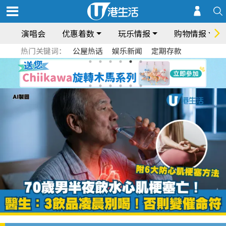
演唱会
优惠着数
玩乐情报
购物情报
热门关键词：
公屋热话
娱乐新闻
定期存款