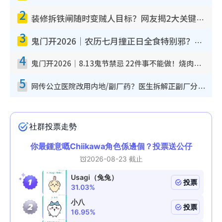
2
装修拆铁闸随时变贼人目标？网友揭2大关键用途：装新款等于白装？附新旧铁闸分别
3
鬼门开2026｜农历七月撞正日全食特别邪？专家警告切忌做一事！揭4大禁忌+2招保平安
4
鬼门开2026｜8.13鬼节禁忌 22件事不能做！烧肉、刺身要少食？半夜勿吹口哨/打给个电话
5
网传公立医院改用内地/副厂药？医生拆解正副厂分别，揭4类人换药随时出事