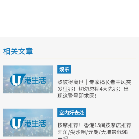
相关文章
娱乐
黎彼得离世｜专家揭长者中风突
发征兆！切勿忽视4大先兆：出
现这警号即求医！
室内好去处
按摩推荐！香港15间按摩店推荐
旺角/尖沙咀/元朗/大埔最低98
元起