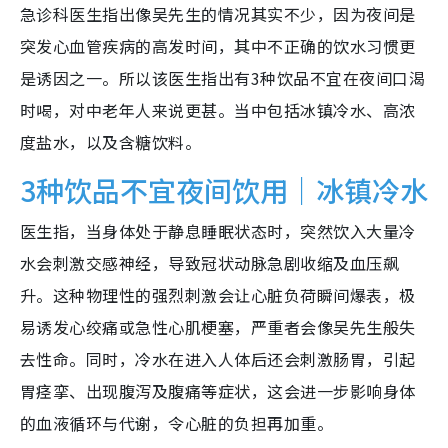
急诊科医生指出像吴先生的情况其实不少，因为夜间是
突发心血管疾病的高发时间，其中不正确的饮水习惯更
是诱因之一。所以该医生指出有3种饮品不宜在夜间口渴
时喝，对中老年人来说更甚。当中包括冰镇冷水、高浓
度盐水，以及含糖饮料。
3种饮品不宜夜间饮用｜冰镇冷水
医生指，当身体处于静息睡眠状态时，突然饮入大量冷
水会刺激交感神经，导致冠状动脉急剧收缩及血压飙
升。这种物理性的强烈刺激会让心脏负荷瞬间爆表，极
易诱发心绞痛或急性心肌梗塞，严重者会像吴先生般失
去性命。同时，冷水在进入人体后还会刺激肠胃，引起
胃痉挛、出现腹泻及腹痛等症状，这会进一步影响身体
的血液循环与代谢，令心脏的负担再加重。