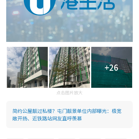
+26
点击图片放大
简约公屋靓过私楼？屯门靓景单位内部曝光：极宽
敞开扬、近铁路站网友直呼羡慕