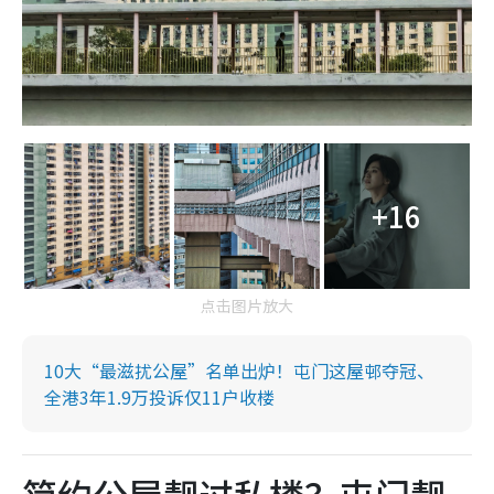
+16
点击图片放大
10大“最滋扰公屋”名单出炉！屯门这屋邨夺冠、
全港3年1.9万投诉仅11户收楼
简约公屋靓过私楼？屯门靓