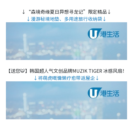
↓“森境奇缘夏日异想寻龙记”限定精品↓
↓漫游秘境地垫、多用途旅行收纳袋↓
【送您🐯】韩国超人气文创品牌MUZIK TIGER 冰感风扇！
↓将萌虎嘅慵懒疗愈带返屋企↓