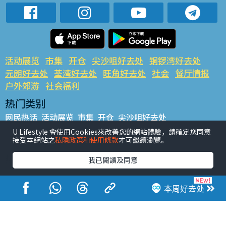
活动展览
市集
开仓
尖沙咀好去处
铜锣湾好去处
元朗好去处
荃湾好去处
旺角好去处
社会
餐厅情报
户外郊游
社会福利
热门类别
网民热话
活动展览
市集
开仓
尖沙咀好去处
铜锣湾好去处
元朗好去处
荃湾好去处
旺角好去处
社会
U Lifestyle 會使用Cookies來改善您的網站體驗，請確定您同意
接受本網站之
私隱政策和使用條款
才可繼續瀏覽。
餐厅情报
户外郊游
热门标签
我已閱讀及同意
#UGO揾好去处
#人气活动推介
#美食社群热话
#亲子玩乐好去处
#ULifestyle应用程式
#限时抢
本周好去处
#UJetso礼物放送
#ULifestyle商户中心
#著数
#网络热话
香港经济日报版权所有©2026