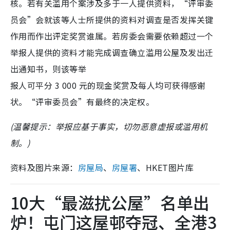
核。若有关滥用个案涉及多于一人提供资料，“评审委
员会”会就该等人士所提供的资料对调查是否发挥关键
作用而作出评定奖赏谁属。若房委会需要依赖超过一个
举报人提供的资料才能完成调查确立滥用公屋及发出迁
出通知书，则该等举
报人可平分 3 000 元的现金奖赏及每人均可获得感谢
状。“评审委员会”有最终的决定权。
(温馨提示：举报应基于事实，切勿恶意虚报或滥用机
制。)
资料及图片来源：
房屋局
、
房屋署
、HKET图片库
10大“最滋扰公屋”名单出
炉！屯门这屋邨夺冠、全港3