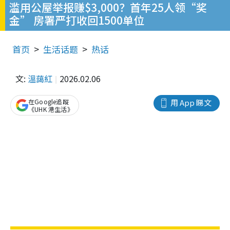
滥用公屋举报赚$3,000？首年25人领“奖
金” 房署严打收回1500单位
首页
生活话题
热话
文:
溫藹紅
2026.02.06
在Google追蹤
用 App 睇文
《UHK 港生活》