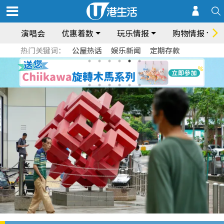
演唱会
优惠着数
玩乐情报
购物情报
热门关键词：
公屋热话
娱乐新闻
定期存款