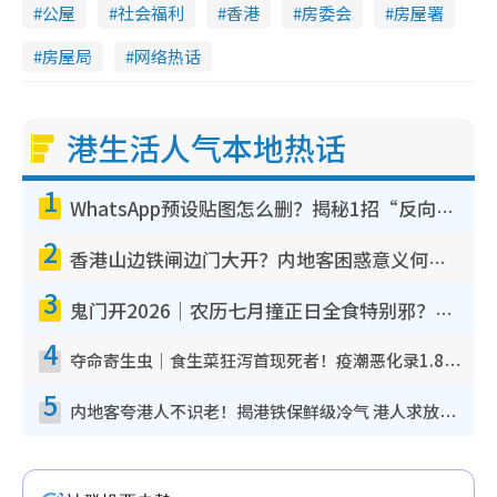
公屋
社会福利
香港
房委会
房屋署
房屋局
网络热话
港生活人气本地热话
1
WhatsApp预设贴图怎么删？揭秘1招“反向操作”还原简洁界面 附3步实测教程
2
香港山边铁闸边门大开？内地客困惑意义何在！网友神回复：这种叫法理性防御
3
鬼门开2026｜农历七月撞正日全食特别邪？专家警告切忌做一事！揭4大禁忌+2招保平安
4
夺命寄生虫｜食生菜狂泻首现死者！疫潮恶化录1.8万宗病例 揭洗菜3大谬误
5
内地客夸港人不识老！揭港铁保鲜级冷气 港人求放过：别投诉