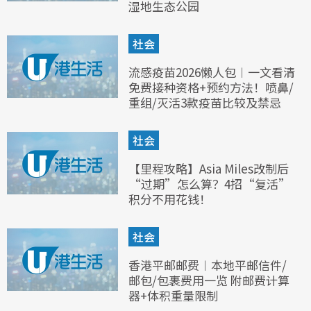
湿地生态公园
社会
流感疫苗2026懒人包︱一文看清
免费接种资格+预约方法！喷鼻/
重组/灭活3款疫苗比较及禁忌
社会
【里程攻略】Asia Miles改制后
“过期”怎么算？4招“复活”
积分不用花钱！
社会
香港平邮邮费︱本地平邮信件/
邮包/包裹费用一览 附邮费计算
器+体积重量限制