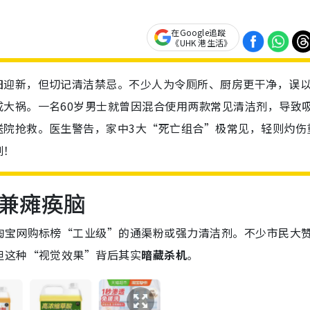
在Google追蹤
《UHK 港生活》
旧迎新，但切记清洁禁忌。不少人为令厕所、厨房更干净，误
大祸。一名60岁男士就曾因混合使用两款常见清洁剂，导致
送院抢救。医生警告，家中3大“死亡组合”极常见，轻则灼伤
剧！
兼瘫痪脑
淘宝网购标榜“工业级”的通渠粉或强力清洁剂。不少市民大
但这种“视觉效果”背后其实
暗藏杀机
。