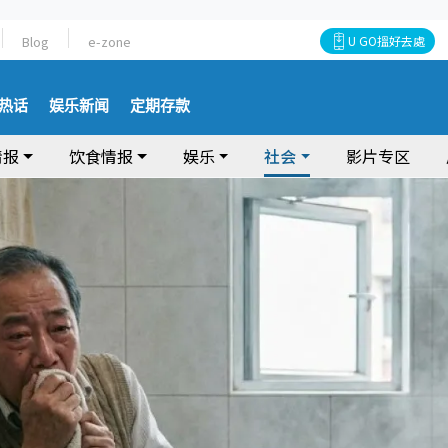
Blog
e-zone
U GO搵好去處
热话
娱乐新闻
定期存款
情报
饮食情报
娱乐
社会
影片专区