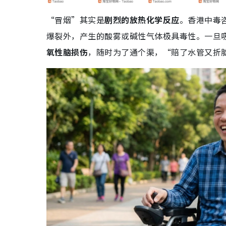
“冒烟”其实是
剧烈的放热化学反应
。香港中毒
爆裂外，产生的酸雾或碱性气体极具毒性。一旦
氧性脑损伤
，随时为了通个渠，“赔了水管又折