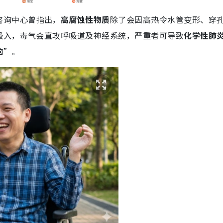
咨询中心曾指出，
高腐蚀性物质
除了会因高热令水管变形、穿
吸入，毒气会直攻呼吸道及神经系统，严重者可导致
化学性肺
脑”。