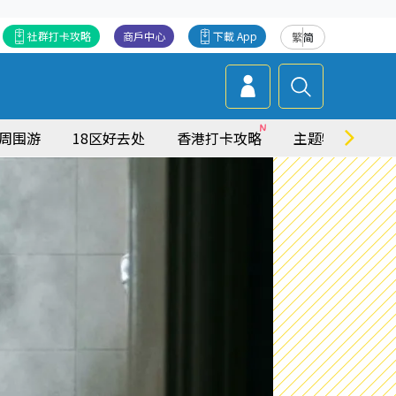
社群打卡攻略
商戶中心
下載 App
繁
简
周围游
18区好去处
香港打卡攻略
主题特集