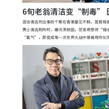
6旬老翁清洁变“制毒”
混合清洁剂出事的个案在香港屡见不鲜。医管局
男士清洁厕所时，嫌污渍顽固，忽发奇想将“镪
“氯气”，即变成第一次世界大战中曾被用作化