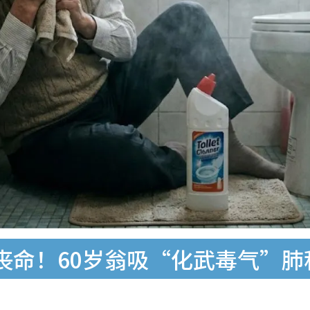
丧命！60岁翁吸“化武毒气”肺