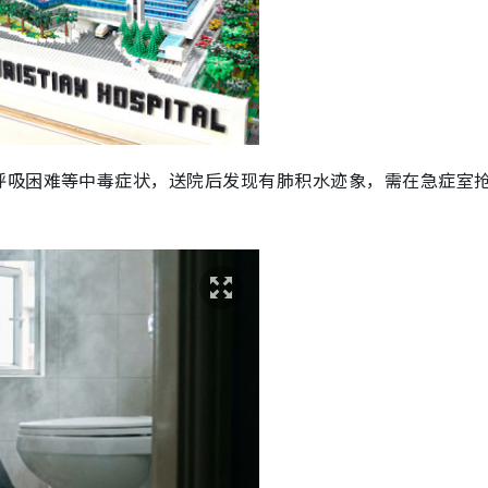
呼吸困难等中毒症状，送院后发现有肺积水迹象，需在急症室