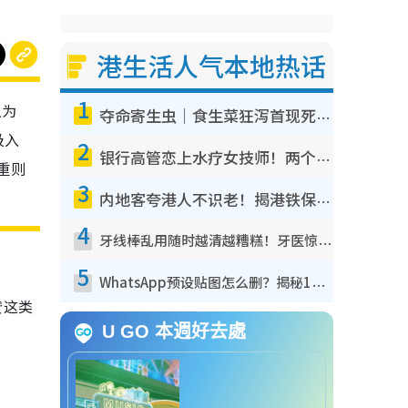
港生活人气本地热话
1
以为
夺命寄生虫｜食生菜狂泻首现死者！疫潮恶化录1.8万宗病例 揭洗菜3大谬误
吸入
2
银行高管恋上水疗女技师！两个月借128万惊觉“沉船”沉落火海 揭背后疑似邪教操控卖淫
重则
3
内地客夸港人不识老！揭港铁保鲜级冷气 港人求放过：别投诉
4
牙线棒乱用随时越清越糟糕！牙医惊揭盲目过户细菌恐致蛀牙：这种才是日常真保养
5
WhatsApp预设贴图怎么删？揭秘1招“反向操作”还原简洁界面 附3步实测教程
赞这类
U GO 本週好去處