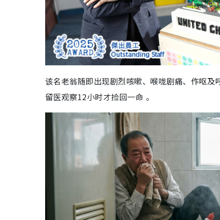
该名老翁随即出现剧烈咳嗽、喉咙剧痛、作呕及
留医观察12小时才捡回一命 。