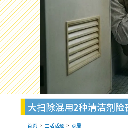
大扫除混用2种清洁剂险
首页
生活话题
家居