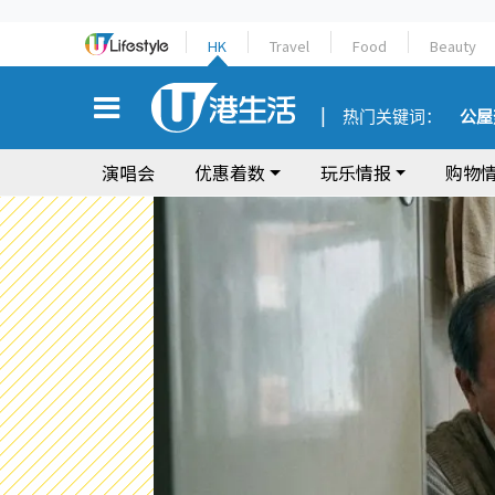
HK
Travel
Food
Beauty
热门关键词：
公屋
演唱会
优惠着数
玩乐情报
购物