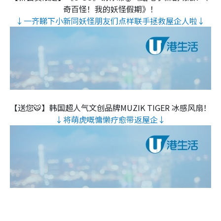
奇百怪！我的妖怪假期》！
↓一齐睇下小新同妖怪朋友们点样联手拯救屋企人啦↓
【送您🐯】韩国超人气文创品牌MUZIK TIGER 冰感风扇！
↓将萌虎嘅慵懒疗愈带返屋企↓