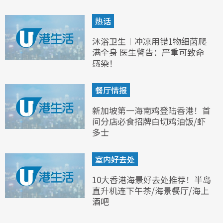
热话
沐浴卫生︱冲凉用错1物细菌爬
满全身 医生警告：严重可致命
感染！
餐厅情报
新加坡第一海南鸡登陆香港！首
间分店必食招牌白切鸡油饭/虾
多士
室内好去处
10大香港海景好去处推荐！半岛
直升机连下午茶/海景餐厅/海上
酒吧