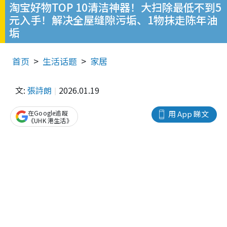
淘宝好物TOP 10清洁神器！大扫除最低不到5
元入手！解决全屋缝隙污垢、1物抹走陈年油
垢
首页
生活话题
家居
文:
張詩朗
2026.01.19
在Google追蹤
用 App 睇文
《UHK 港生活》