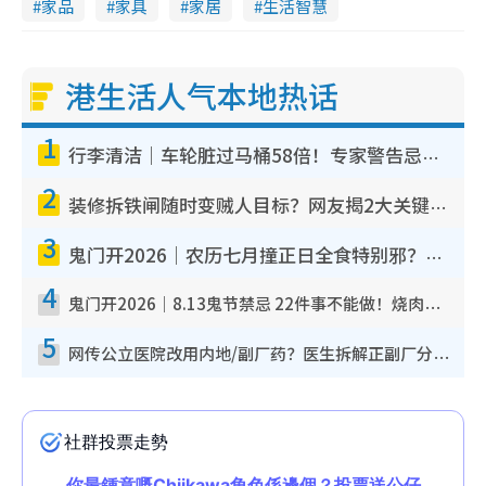
家品
家具
家居
生活智慧
港生活人气本地热话
1
行李清洁｜车轮脏过马桶58倍！专家警告忌用酒精擦 教1招免脏手除菌
2
装修拆铁闸随时变贼人目标？网友揭2大关键用途：装新款等于白装？附新旧铁闸分别
3
鬼门开2026｜农历七月撞正日全食特别邪？专家警告切忌做一事！揭4大禁忌+2招保平安
4
鬼门开2026｜8.13鬼节禁忌 22件事不能做！烧肉、刺身要少食？半夜勿吹口哨/打给个电话
5
网传公立医院改用内地/副厂药？医生拆解正副厂分别，揭4类人换药随时出事