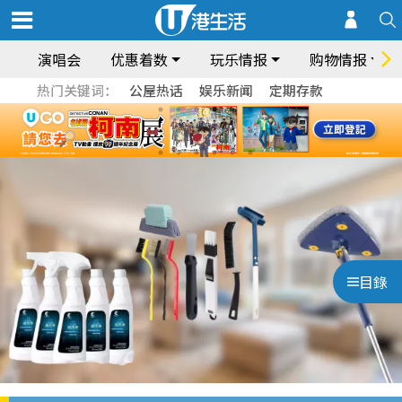
演唱会
优惠着数
玩乐情报
购物情报
热门关键词：
公屋热话
娱乐新闻
定期存款
目錄