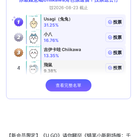
【新会员限定】《U GO》请你睇👹《蜡笔小新剧场版：千