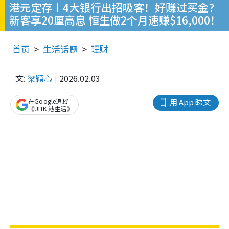
港元定存︱4大银行出招吸客！好赚过买金？
新客享20厘高息 恒生做2个月速赚$16,000！
首页
生活话题
理财
文:
梁穎心
2026.02.03
在Google追蹤
用 App 睇文
《UHK 港生活》