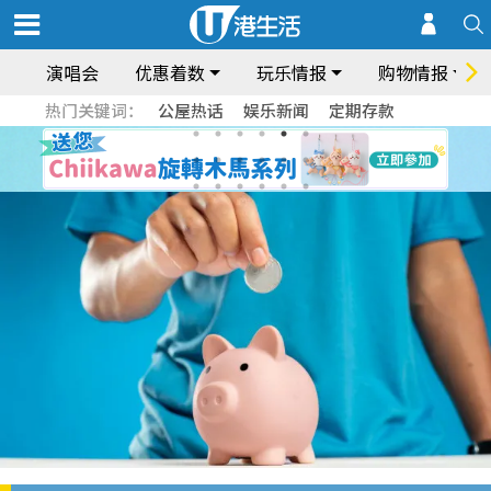
演唱会
优惠着数
玩乐情报
购物情报
热门关键词：
公屋热话
娱乐新闻
定期存款