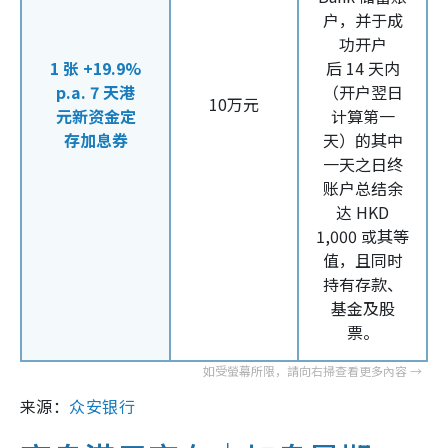
户，并于成
功开户
1
张
+19.9%
后
14
天内
p.a. 7
天港
（开户翌日
10万元
元新资金定
计算第一
存加息券
天）的其中
一天之日终
账户总结余
达
HKD
1,000
或其等
值，且同时
持有存款、
基金及股
票。
来源：
众安银行