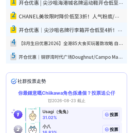
1
开仓优惠 | 尖沙咀海港城名牌运动鞋开仓低至1折！On鞋$899起/Joy&Peace鞋履$98起
2
CHANEL美妆限时降价低至3折！人气粉底/唇膏/精华液低至$275！COCO香水都有平
3
开仓优惠｜尖沙咀名牌行李箱开仓低至4折！一连5日 American Tourister/ace./Hallmark $200起
4
【8月生日优惠2026】全港85大食买玩著数攻略 自助餐/火锅放题同行免费＋诚品/DONKI送现金券
5
开仓优惠｜铜锣湾时代广场Doughnut/Campo Marzio开仓低至1折！背囊、书包、手袋劈价$200起