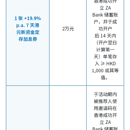
香港成功开
立
ZA
Bank
储蓄账
1
张
+19.9%
户，并于成
p.a. 7
天港
2万元
功开户
元新资金定
后
14
天内
存加息券
（开户翌日
计算第一
天）
单笔存
入
≥
HKD
1,000
或其等
值
。
于活动期内
被推荐人使
用邀请码在
香港成功开
立
ZA
Bank
储蓄账