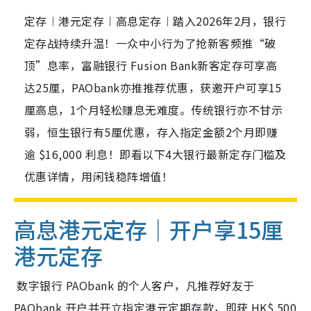
定存︱港元定存︱高息定存︱踏入2026年2月，银行
定存战持续升温！一众中小行为了抢新客频推“破
顶”息率，富融银行 Fusion Bank新客定存可享高
达25厘，PAObank亦推推荐优惠，获邀开户可享15
厘高息，1个月轻松赚息无难度。传统银行亦不甘示
弱，恒生银行有5厘优惠，存入指定金额2个月即赚
逾 $16,000 利息！即看以下4大银行最新定存门槛及
优惠详情，用闲钱稳阵增值！
高息港元定存｜开户享
15厘
港元定存
数字银行 PAObank 的个人客户，凡推荐好友于
PAObank 开户并开立指定港元定期存款，即获 HK$ 500