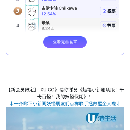
【新会员限定】《U GO》请你睇👹《蜡笔小新剧场版：千
奇百怪！我的妖怪假期》！
↓一齐睇下小新同妖怪朋友们点样联手拯救屋企人啦↓