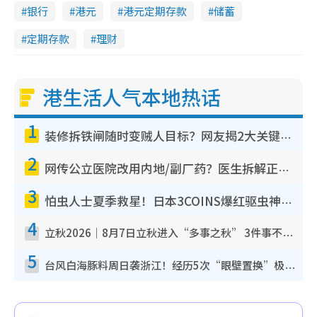
银行
港元
港元定期存款
储蓄
定期存款
理财
港生活人气本地热话
1
装修拆铁闸随时变贼人目标？网友揭2大关键用途：装新款等于白装？附新旧铁闸分别
2
网传公立医院改用内地/副厂药？医生拆解正副厂分别，揭4类人换药随时出事
3
怕虫人士夏季救星！日本3COINS爆红驱虫神器$45起 1招“全程免触碰”轻松搞定小强
4
立秋2026｜8月7日立秋进入“多事之秋” 3件事不可做！专家教6招开运 清杂物／钱包纳气接好运
5
台风白海豚料周日袭浙江！经历5次“眼壁置换”极罕见 成登陆内地最长途台风