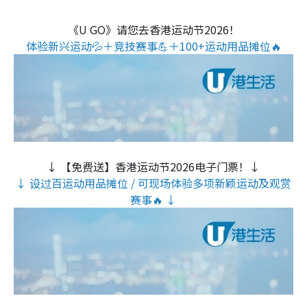
《U GO》请您去香港运动节2026！
体验新兴运动💦＋竞技赛事💪＋100+运动用品摊位🔥
↓ 【免费送】香港运动节2026电子门票！↓
↓ 设过百运动用品摊位 / 可现场体验多项新颖运动及观赏
赛事🔥 ↓