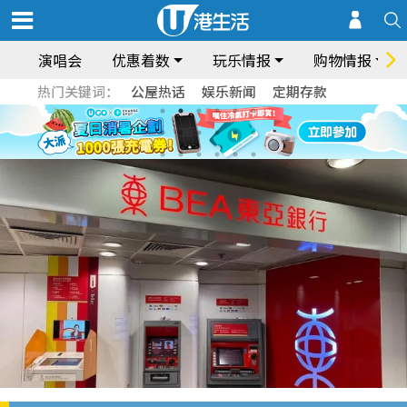
演唱会
优惠着数
玩乐情报
购物情报
热门关键词：
公屋热话
娱乐新闻
定期存款