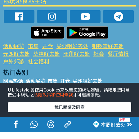
港玩港食港生活
活动展览
市集
开仓
尖沙咀好去处
铜锣湾好去处
元朗好去处
荃湾好去处
旺角好去处
社会
餐厅情报
户外郊游
社会福利
热门类别
网民热话
活动展览
市集
开仓
尖沙咀好去处
铜锣湾好去处
元朗好去处
荃湾好去处
旺角好去处
社会
U Lifestyle 會使用Cookies來改善您的網站體驗，請確定您同意
接受本網站之
私隱政策和使用條款
才可繼續瀏覽。
餐厅情报
户外郊游
热门标签
我已閱讀及同意
#UGO揾好去处
#人气活动推介
#美食社群热话
#亲子玩乐好去处
#ULifestyle应用程式
#限时抢
本周好去处
#UJetso礼物放送
#ULifestyle商户中心
#著数
#网络热话