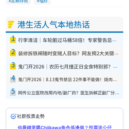
定期存款
理财
港生活人气本地热话
1
行李清洁｜车轮脏过马桶58倍！专家警告忌用酒精擦 教1招免脏手除菌
2
装修拆铁闸随时变贼人目标？网友揭2大关键用途：装新款等于白装？附新旧铁闸分别
3
鬼门开2026｜农历七月撞正日全食特别邪？专家警告切忌做一事！揭4大禁忌+2招保平安
4
鬼门开2026｜8.13鬼节禁忌 22件事不能做！烧肉、刺身要少食？半夜勿吹口哨/打给个电话
5
网传公立医院改用内地/副厂药？医生拆解正副厂分别，揭4类人换药随时出事