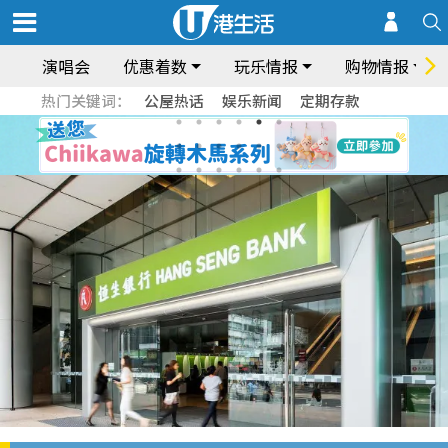
演唱会
优惠着数
玩乐情报
购物情报
热门关键词：
公屋热话
娱乐新闻
定期存款