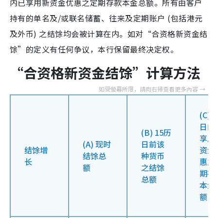
内已享用新资金优惠之定期存款本金总额。所有由客户
持有的单名及/或联名储蓄、往来及定期账户 (包括港元
及外币) 之结馀均会被计算在内。如对“合资格新资金结
馀”的定义有任何争议，本行保留最终决定权。
“合资格新资金结馀”计算方法
(C) 
日内
(B) 15历
享用
(A) 现时
日前该
结馀增
资金
结馀总
种货币
长
惠之
额
之结馀
期存
总额
本金
额