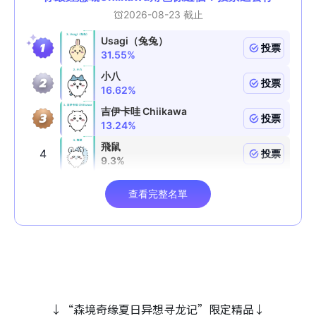
↓“森境奇缘夏日异想寻龙记”限定精品↓