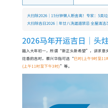
大扫除2026｜15分钟懒人断舍离！专家：5类
大扫除吉日2026｜年廿八洗邋遢禁忌 全屋清洁
2026马年开运吉日｜头
踏入大年初一，所谓“新正头新希望”，讲求意
炷香的吉时，蔡兴华指可选“
巳时(上午9时至1
(上午11时至下午3时)
”等。