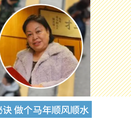
秘诀 做个马年顺风顺水