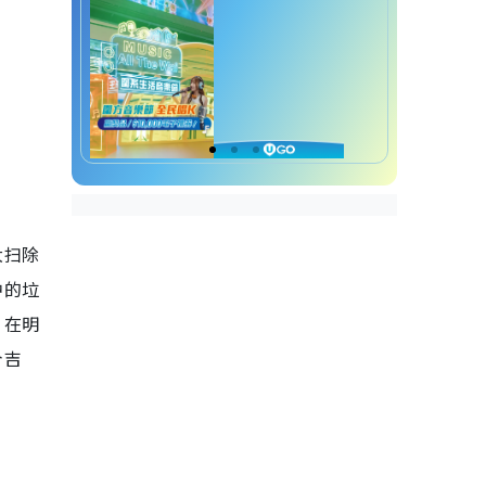
大扫除
中的垃
。在明
个吉