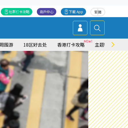
社群打卡攻略
商戶中心
下載 App
繁
简
周围游
18区好去处
香港打卡攻略
主题特集