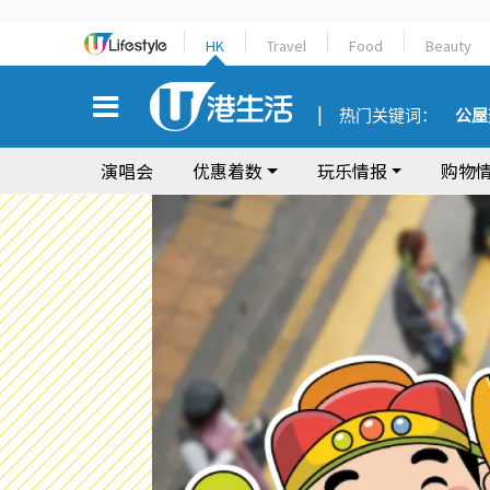
HK
Travel
Food
Beauty
热门关键词：
公屋
演唱会
优惠着数
玩乐情报
购物