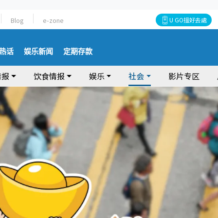
Blog
e-zone
U GO搵好去處
热话
娱乐新闻
定期存款
情报
饮食情报
娱乐
社会
影片专区