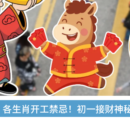
时︱各生肖开工禁忌！初一接财神