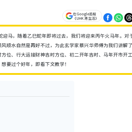
在Google追蹤
《UHK 港生活》
送蛇迎马，随着乙巳蛇年即将过去，我们将迎来丙午火马年。对
顺风顺水自然是再好不过，为此玄学家蔡兴华师傅为我们讲解
时方位、行大运接财神吉时方位、初二开年吉时、马年开市开
，想要过个好年，即看下文教学！