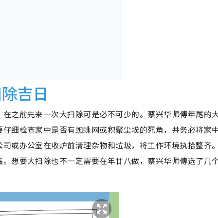
扫除吉日
，在之前先来一次大扫除可是必不可少的。蔡兴华师傅年尾的
要仔细检查家中是否有蜘蛛网或积聚尘埃的死角，并务必将家
公司或办公室在收炉前清理杂物和垃圾，将工作环境执拾整齐
临。想要大扫除也不一定需要在年廿八做，蔡兴华师傅选了几