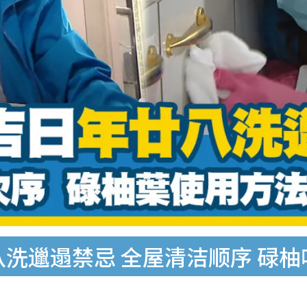
八洗邋遢禁忌 全屋清洁顺序 碌