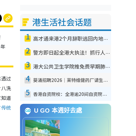
港生活社会话题
1
迎
高才通来港2个月辞职逃回内地！控诉港企3宗罪，叹微管理极窒息
多年
2
警方即日起全港大执法！抓行人乱过马路+司机不专注驾驶！乱过马路罚$2000
3
港大公共卫生学院推免费早期肺癌筛查！合资格人士将获全额资助定期血液化验/电脑断层扫描/风险评估
4
信透过
葵涌招聘2026｜莱特维健药厂请生产操作员！月薪高达$1.7万 冷气厂房/五天工作/保障双粮
廿八洗
5
香港自资院校：全港逾20间自资院校课程报名攻略 留位费可退/申请日期/报名链接
家知道
有传统
U GO 本週好去處