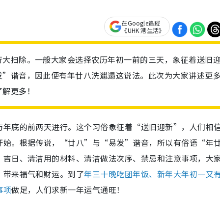
在Google追蹤
《UHK 港生活》
行大扫除。一般大家会选择农历年初一前的三天，象征着送旧
发”谐音，因此便有年廿八洗邋遢这说法。此次为大家讲述更
了解更多！
历年底的前两天进行。这个习俗象征着“送旧迎新”，人们相
开始。根据传说，“廿八”与“易发”谐音，所以有俗语“年
、吉日、清洁用的材料、清洁做法次序、禁忌和注意事项，大
，带来福气和财运。到了
年三十晚吃团年饭、新年大年初一又
事项
做足，人们求新一年运气通旺！