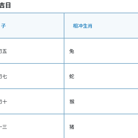
遢吉日
日子
相冲生肖
初五
兔
初七
蛇
初十
猴
十三
猪