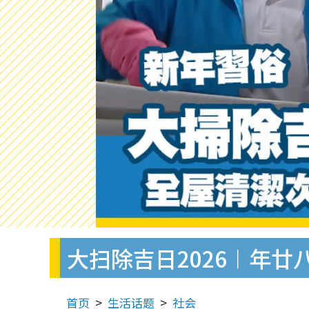
大扫除吉日2026︱年廿
首页
生活话题
社会