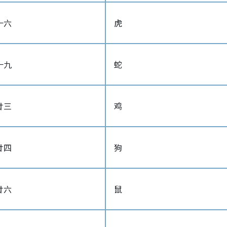
十六
虎
十九
蛇
廿三
鸡
廿四
狗
廿六
鼠