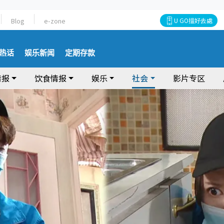
Blog
e-zone
U GO搵好去處
热话
娱乐新闻
定期存款
情报
饮食情报
娱乐
社会
影片专区