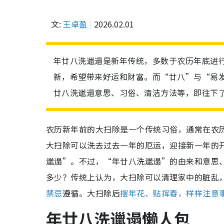
文:
王卓盈
2026.02.01
年廿八洗邋遢是新年传统，多数于农历年底进
新，希望带来好运和财富。而“廿八”与“易
廿八洗邋遢意思、习俗、清洁方法等，即往下
农历新年前的大扫除是一个传统习俗，通常在农
大扫除可以洗去过去一年的厄运，迎接新一年的
邋遢”。不过，“年廿八洗邋遢”的由来和意思
多少？传统上认为，大扫除可以清理家中的脏乱
禁忌
遵循。大扫除后
摆年花、贴挥春，样样注意
年廿八洗邋遢懒人包