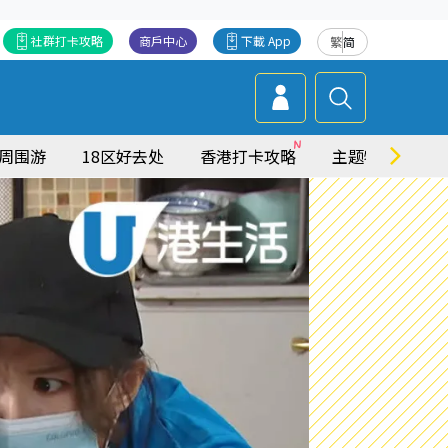
社群打卡攻略
商戶中心
下載 App
繁
简
周围游
18区好去处
香港打卡攻略
主题特集