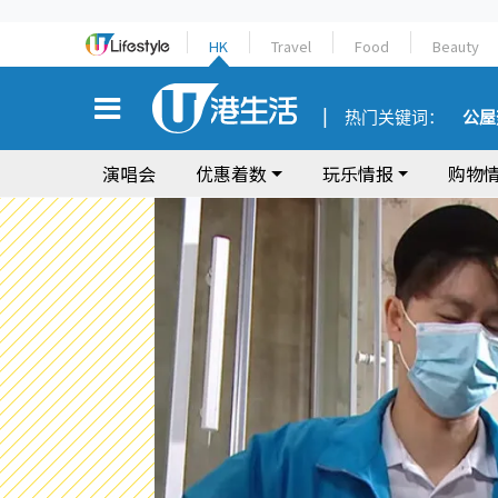
HK
Travel
Food
Beauty
热门关键词：
公屋
演唱会
优惠着数
玩乐情报
购物