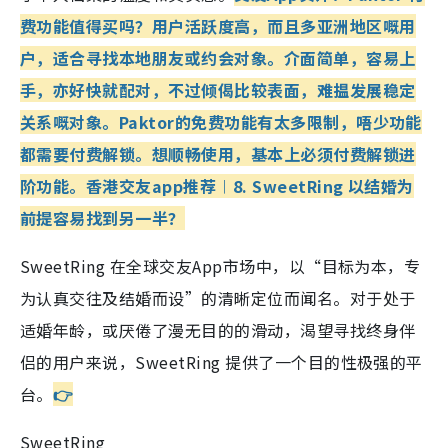
费功能值得买吗？
用户活跃度高，而且多亚洲地区嘅用
户，适合寻找本地朋友或约会对象。介面简单，容易上
手，亦好快就配对，不过倾偈比较表面，难揾发展稳定
关系嘅对象。Paktor的免费功能有太多限制，唔少功能
都需要付费解锁。想顺畅使用，基本上必须付费解锁进
阶功能。
香港交友app推荐︱8. SweetRing 以结婚为
前提容易找到另一半？
SweetRing 在全球交友App市场中，以“目标为本，专
为认真交往及结婚而设”的清晰定位而闻名。对于处于
适婚年龄，或厌倦了漫无目的的滑动，渴望寻找终身伴
侣的用户来说，SweetRing 提供了一个目的性极强的平
台。
👉
SweetRing