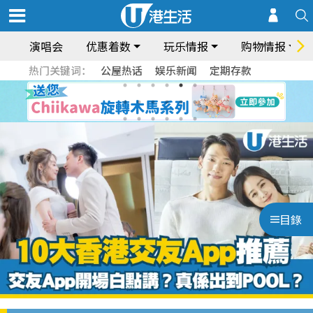
演唱会
优惠着数
玩乐情报
购物情报
热门关键词：
公屋热话
娱乐新闻
定期存款
目錄