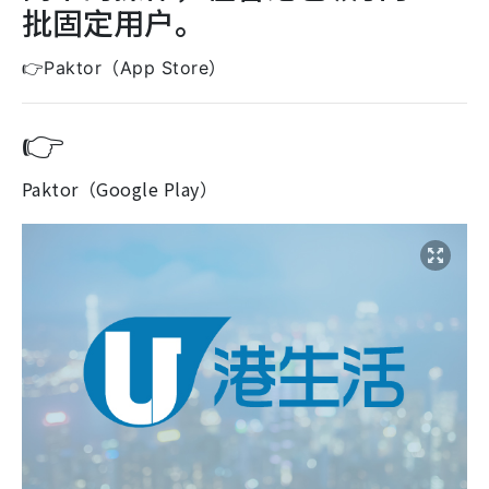
批固定用户。
👉
Paktor
（App Store）
👉
Paktor（Google Play）