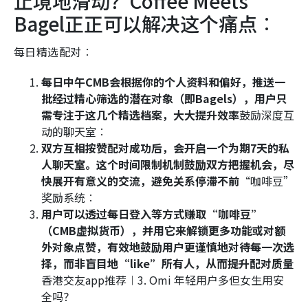
止境地滑动？Coffee Meets
Bagel正正可以解决这个痛点︰
每日精选配对︰
每日中午CMB会根据你的个人资料和偏好，推送一
批经过精心筛选的潜在对象（即Bagels），用户只
需专注于这几个精选档案，大大提升效率
鼓励深度互
动的聊天室︰
双方互相按赞配对成功后，会开启一个为期7天的私
人聊天室。这个时间限制机制鼓励双方把握机会，尽
快展开有意义的交流，避免关系停滞不前
“咖啡豆”
奖励系统︰
用户可以透过每日登入等方式赚取“咖啡豆”
（CMB虚拟货币），并用它来解锁更多功能或对额
外对象点赞，有效地鼓励用户更谨慎地对待每一次选
择，而非盲目地“like”所有人，从而提升配对质量
香港交友app推荐︱3. Omi 年轻用户多但女生用安
全吗？