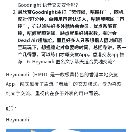
Goodnight 语音交友安全吗？
最欣赏Goodnight主打“斋倾偈，唔睇样”，随机
配对倾7分钟，单纯用声音认识人，啱晒我呢啲“声
控”，亦过滤咗好多外貌协会会员。优点系够直
接，啱倾就即刻知。缺点就系好讲彩数，有时会
Dead Air超尴尬，而且好多人只系想揾人摄时间甚
至玩玩下，想揾稳定对象要啲时间。总括嚟讲，系一
个几得意、可以练口才嘅交友App。
香港交友app推
荐︱6. Heymandi 匿名文字聊天适合灵魂交流？
Heymandi（HMD）是一款极具特色的香港本地交友
App，彻底颠覆了主流“看脸”的交友模式，专为喜欢
纯文字交流、重视内在多于外表的用户而设。
👉
Heymandi