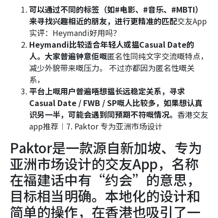
可以通过不同的标签（如#电影、#音乐、#MBTI）
来寻找兴趣相近的朋友，进行更精准的匹配
交友App
实评：Heymandi好用吗？
Heymandi比较适合年轻人或揾Casual Date的
人。大家普遍钟意佢嘅
匿名性同纯文字交流嘅特点，
减少外貌带来嘅压力。 不过亦都因为匿名性嘅关
系，
平台上嘅用户普遍唔想揾长远稳定关系，寻求
Casual Date / FWB / SP嘅人比较多，如果想认真
识另一半，可能会遇到同预期不符嘅情况。
香港交友
app推荐︱7. Paktor 专为亚洲市场设计
Paktor是一款源自新加坡、专为
亚洲市场设计的交友App，名称
在福建话中有“约会”的意思，
目标相当明确。本地化的设计和
简单的操作，在香港也吸引了一