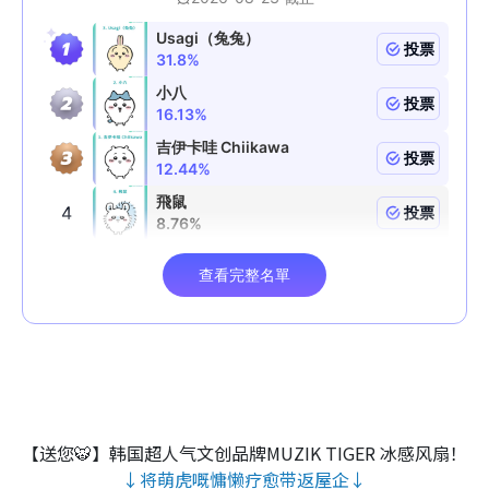
【送您🐯】韩国超人气文创品牌MUZIK TIGER 冰感风扇！
↓将萌虎嘅慵懒疗愈带返屋企↓