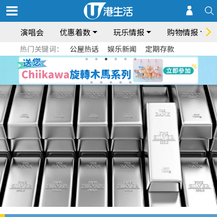
演唱会
优惠着数
玩乐情报
购物情报
热门关键词：
公屋热话
娱乐新闻
定期存款