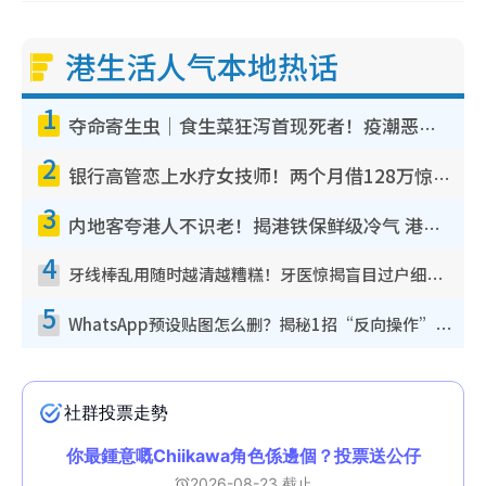
港生活人气本地热话
1
夺命寄生虫｜食生菜狂泻首现死者！疫潮恶化录1.8万宗病例 揭洗菜3大谬误
2
银行高管恋上水疗女技师！两个月借128万惊觉“沉船”沉落火海 揭背后疑似邪教操控卖淫
3
内地客夸港人不识老！揭港铁保鲜级冷气 港人求放过：别投诉
4
牙线棒乱用随时越清越糟糕！牙医惊揭盲目过户细菌恐致龋齿：这种才是日常真保养
5
WhatsApp预设贴图怎么删？揭秘1招“反向操作”还原简洁界面 附3步实测教程