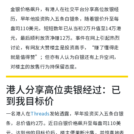
金银价格飙升，有港人在社交平台分享高位放银经
历，早年他投资购入五条白银条，随着银价升至每
盎司110美元，短短数年已从当初2万升值至14万港
元，最后顺利放货净赚12万。事件在网上引起热烈
讨论，有网友大赞楼主是投资高手，“赚了懂得走
就是值得赞”；但亦有人认为白银还有上升空间，
对楼主的放售行为持保留态度。
港人分享高位卖银经过：已
到我目标价
一名港人在
Threads
发帖透露，早年投资买入五条白银
条，总价值约2万。近日白银价格飙升至每盎司110美
元，达到他的目标价后，楼主便果断出售，并惊喜地表